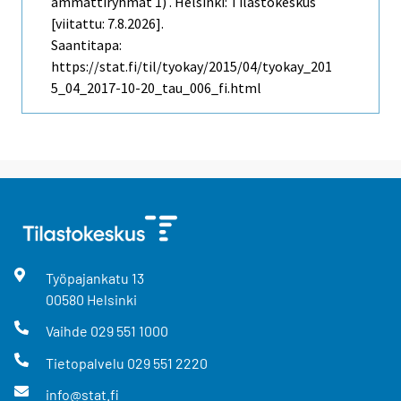
ammattiryhmät 1) . Helsinki: Tilastokeskus
[viitattu: 7.8.2026].
Saantitapa:
https://stat.fi/til/tyokay/2015/04/tyokay_201
5_04_2017-10-20_tau_006_fi.html
Työpajankatu
13
00580
Helsinki
Vaihde
029 551 1000
Tietopalvelu
029 551 2220
info@stat.fi