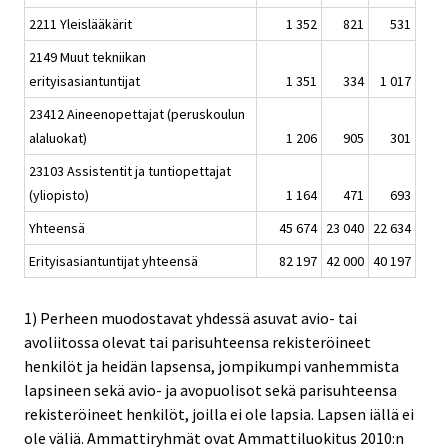
2211 Yleislääkärit
1 352
821
531
2149 Muut tekniikan
erityisasiantuntijat
1 351
334
1 017
23412 Aineenopettajat (peruskoulun
alaluokat)
1 206
905
301
23103 Assistentit ja tuntiopettajat
(yliopisto)
1 164
471
693
Yhteensä
45 674
23 040
22 634
Erityisasiantuntijat yhteensä
82 197
42 000
40 197
1) Perheen muodostavat yhdessä asuvat avio- tai
avoliitossa olevat tai parisuhteensa rekisteröineet
henkilöt ja heidän lapsensa, jompikumpi vanhemmista
lapsineen sekä avio- ja avopuolisot sekä parisuhteensa
rekisteröineet henkilöt, joilla ei ole lapsia. Lapsen iällä ei
ole väliä. Ammattiryhmät ovat Ammattiluokitus 2010:n