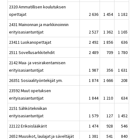
2320 Ammatillisen koulutuksen
opettajat
2 636
1 454
1 182
2431 Mainonnan ja markkinoinnin
erityisasiantuntijat
2 527
1 362
1 165
23411 Luokanopettajat
2 492
1 856
636
2511 Sovellusarkkitehdit
2 489
709
1 780
2142 Maa- ja vesirakentamisen
erityisasiantuntijat
1 987
356
1 631
26351 Sosiaalityöntekijät ym.
1 874
1 666
208
23592 Muut opetuksen
erityisasiantuntijat
1 844
1 210
634
2151 Sähkötekniikan
erityisasiantuntijat
1 579
127
1 452
22122 Erikoislääkärit
1 474
928
546
2652 Muusikot, laulajat ja säveltäjät
1 381
541
840