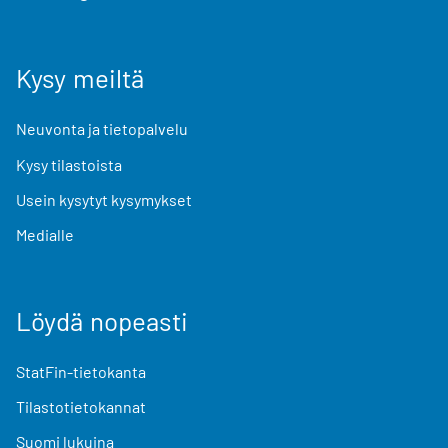
Kysy meiltä
Neuvonta ja tietopalvelu
Kysy tilastoista
Usein kysytyt kysymykset
Medialle
Löydä nopeasti
StatFin-tietokanta
Tilastotietokannat
Suomi lukuina