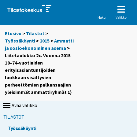
Valikko
Haku
Etusivu
>
Tilastot
>
Työssäkäynti
>
2015
>
Ammatti
ja sosioekonominen asema
>
Liitetaulukko 2c. Vuonna 2015
18–74-vuotiaiden
erityisasiantuntijoiden
luokkaan sisältyvien
perheettömien palkansaajien
yleisimmät ammattiryhmät 1)
Avaa valikko
TILASTOT
Työssäkäynti