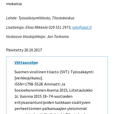
mukaisia.
Lähde: Työssäkäyntitilasto, Tilastokeskus
Lisätietoja: Elina Mikkelä 029 551 2973,
info@stat.fi
Vastaava tilastojohtaja: Jari Tarkoma
Päivitetty 20.10.2017
Viittausohje
:
Suomen virallinen tilasto (SVT): Työssäkäynti
[verkkojulkaisu].
ISSN=1798-5528.
Ammatti Ja
Sosioekonominen Asema
2015, Liitetaulukko
2c. Vuonna 2015 18–74-vuotiaiden
erityisasiantuntijoiden luokkaan sisältyvien
perheettömien palkansaajien yleisimmät