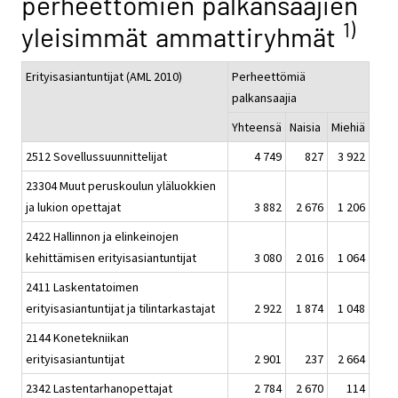
perheettömien palkansaajien
1)
yleisimmät ammattiryhmät
Erityisasiantuntijat (AML 2010)
Perheettömiä
palkansaajia
Yhteensä
Naisia
Miehiä
2512 Sovellussuunnittelijat
4 749
827
3 922
23304 Muut peruskoulun yläluokkien
ja lukion opettajat
3 882
2 676
1 206
2422 Hallinnon ja elinkeinojen
kehittämisen erityisasiantuntijat
3 080
2 016
1 064
2411 Laskentatoimen
erityisasiantuntijat ja tilintarkastajat
2 922
1 874
1 048
2144 Konetekniikan
erityisasiantuntijat
2 901
237
2 664
2342 Lastentarhanopettajat
2 784
2 670
114