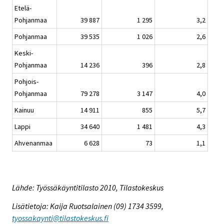
Etelä-
Pohjanmaa
39 887
1 295
3,2
Pohjanmaa
39 535
1 026
2,6
Keski-
Pohjanmaa
14 236
396
2,8
Pohjois-
Pohjanmaa
79 278
3 147
4,0
Kainuu
14 911
855
5,7
Lappi
34 640
1 481
4,3
Ahvenanmaa
6 628
73
1,1
Lähde: Työssäkäyntitilasto 2010, Tilastokeskus
Lisätietoja: Kaija Ruotsalainen (09) 1734 3599,
tyossakaynti@tilastokeskus.fi