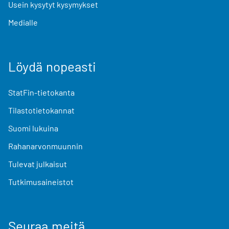
Usein kysytyt kysymykset
Medialle
Löydä nopeasti
StatFin-tietokanta
Tilastotietokannat
Suomi lukuina
Rahanarvonmuunnin
Tulevat julkaisut
Tutkimusaineistot
Seuraa meitä