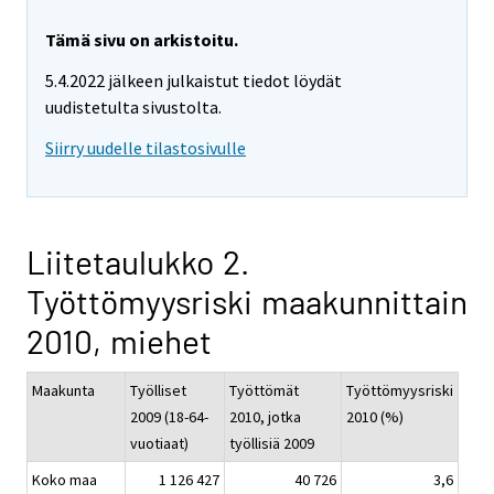
Tämä sivu on arkistoitu.
5.4.2022 jälkeen julkaistut tiedot löydät
uudistetulta sivustolta.
Siirry uudelle tilastosivulle
Liitetaulukko 2.
Työttömyysriski maakunnittain
2010, miehet
Maakunta
Työlliset
Työttömät
Työttömyysriski
2009 (18-64-
2010, jotka
2010 (%)
vuotiaat)
työllisiä 2009
Koko maa
1 126 427
40 726
3,6