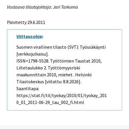
Vastaava tilastojohtaja: Jari Tarkoma
Päivitetty 29.6.2011
Viittausohje
:
Suomen virallinen tilasto (SVT): Työssäkäynti
[verkkojulkaisu].
ISSN=1798-5528.
Työttömien Taustat
2010,
Liitetaulukko 2. Työttömyysriski
maakunnittain 2010, miehet . Helsinki:
Tilastokeskus [viitattu: 8.8.2026].
Saantitapa:
https://stat.fi/til/tyokay/2010/01/tyokay_201
0_01_2011-06-29_tau_002_fi.html