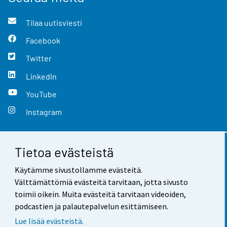
Tilaa uutisviesti
Facebook
Twitter
LinkedIn
YouTube
Instagram
Tietoa evästeistä
Yhteystiedot
Käytämme sivustollamme evästeitä.
Palaute
Välttämättömiä evästeitä tarvitaan, jotta sivusto
toimii oikein. Muita evästeitä tarvitaan videoiden,
Käyttöehdot
podcastien ja palautepalvelun esittämiseen.
Tietosuoja
Lue lisää evästeistä.