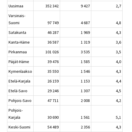
Uusimaa
352 342
9 427
2,7
Varsinais-
Suomi
97 749
4 687
4,8
Satakunta
46 287
1 969
4,3
Kanta-Häme
36 587
1 319
3,6
Pirkanmaa
101 026
3 535
3,5
Päijät-Häme
39 476
1 585
4,0
Kymenlaakso
35 550
1 546
4,3
Etelä-Karjala
26 159
1 153
4,4
Etelä-Savo
29 246
1 307
4,5
Pohjois-Savo
47 711
2 008
4,2
Pohjois-
Karjala
30 690
1 561
5,1
Keski-Suomi
54 489
2 356
4,3