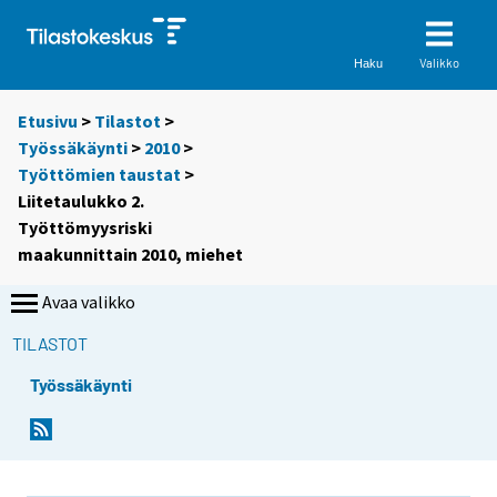
Valikko
Haku
Etusivu
>
Tilastot
>
Työssäkäynti
>
2010
>
Työttömien taustat
>
Liitetaulukko 2.
Työttömyysriski
maakunnittain 2010, miehet
Avaa valikko
TILASTOT
Työssäkäynti