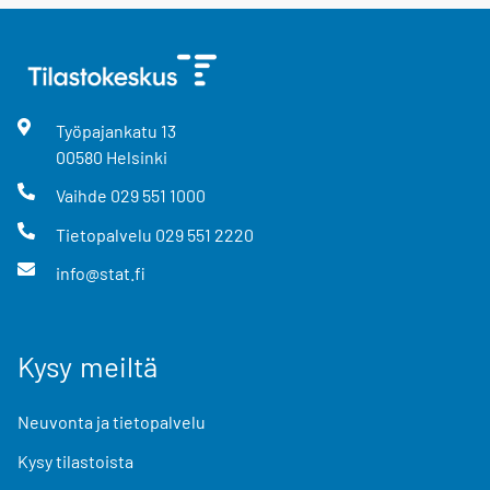
Työpajankatu
13
00580
Helsinki
Vaihde
029 551 1000
Tietopalvelu
029 551 2220
info@stat.fi
Kysy meiltä
Neuvonta ja tietopalvelu
Kysy tilastoista