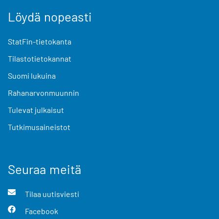
Löydä nopeasti
StatFin-tietokanta
Tilastotietokannat
Suomi lukuina
Rahanarvonmuunnin
Tulevat julkaisut
Tutkimusaineistot
Seuraa meitä
Tilaa uutisviesti
Facebook