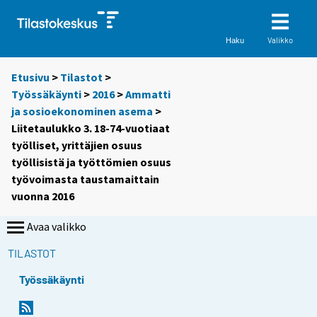
Valikko
Haku
Etusivu
>
Tilastot
>
Työssäkäynti
>
2016
>
Ammatti
ja sosioekonominen asema
>
Liitetaulukko 3. 18-74-vuotiaat
työlliset, yrittäjien osuus
työllisistä ja työttömien osuus
työvoimasta taustamaittain
vuonna 2016
Avaa valikko
TILASTOT
Työssäkäynti