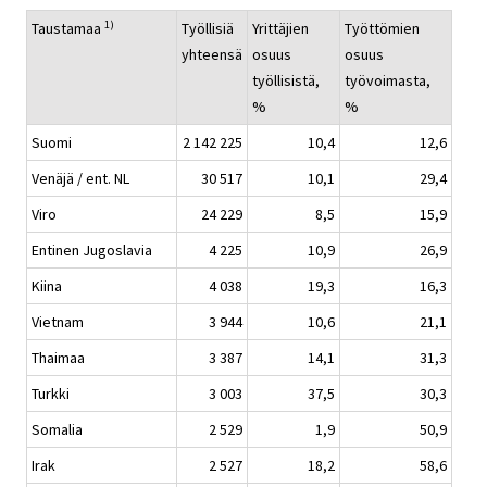
1)
Taustamaa
Työllisiä
Yrittäjien
Työttömien
yhteensä
osuus
osuus
työllisistä,
työvoimasta,
%
%
Suomi
2 142 225
10,4
12,6
Venäjä / ent. NL
30 517
10,1
29,4
Viro
24 229
8,5
15,9
Entinen Jugoslavia
4 225
10,9
26,9
Kiina
4 038
19,3
16,3
Vietnam
3 944
10,6
21,1
Thaimaa
3 387
14,1
31,3
Turkki
3 003
37,5
30,3
Somalia
2 529
1,9
50,9
Irak
2 527
18,2
58,6