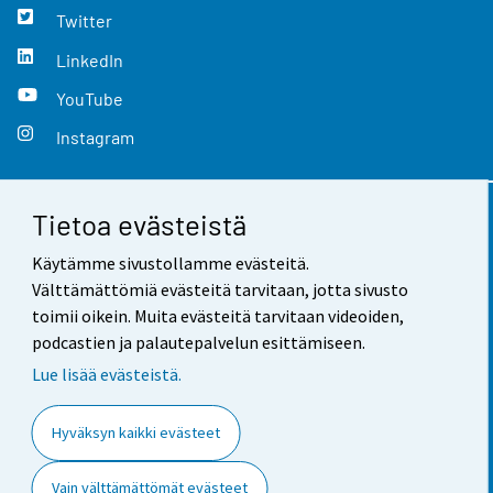
Twitter
LinkedIn
YouTube
Instagram
Tietoa evästeistä
Yhteystiedot
Käytämme sivustollamme evästeitä.
Palaute
Välttämättömiä evästeitä tarvitaan, jotta sivusto
toimii oikein. Muita evästeitä tarvitaan videoiden,
Käyttöehdot
podcastien ja palautepalvelun esittämiseen.
Tietosuoja
Lue lisää evästeistä.
Saavutettavuus
Hyväksyn kaikki evästeet
Tietoa sivustosta
Vain välttämättömät evästeet