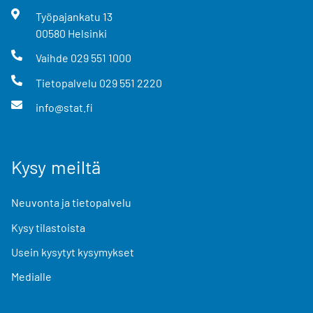
Työpajankatu
13
00580
Helsinki
Vaihde
029 551 1000
Tietopalvelu
029 551 2220
info@stat.fi
Kysy meiltä
Neuvonta ja tietopalvelu
Kysy tilastoista
Usein kysytyt kysymykset
Medialle