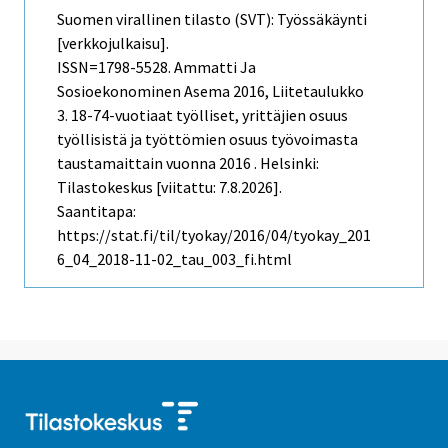
Suomen virallinen tilasto (SVT): Työssäkäynti
[verkkojulkaisu].
ISSN=1798-5528.
Ammatti Ja
Sosioekonominen Asema
2016, Liitetaulukko
3. 18-74-vuotiaat työlliset, yrittäjien osuus
työllisistä ja työttömien osuus työvoimasta
taustamaittain vuonna 2016 . Helsinki:
Tilastokeskus [viitattu: 7.8.2026].
Saantitapa:
https://stat.fi/til/tyokay/2016/04/tyokay_201
6_04_2018-11-02_tau_003_fi.html