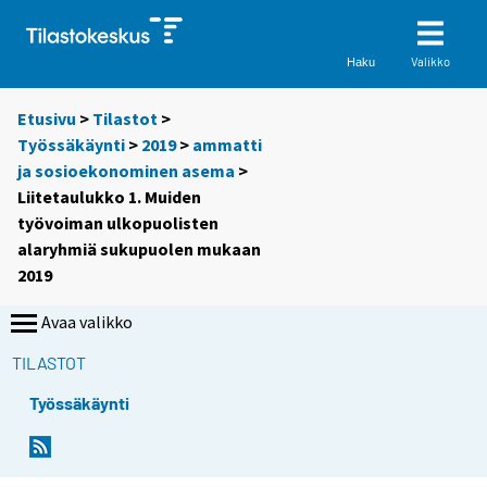
Valikko
Haku
Etusivu
>
Tilastot
>
Työssäkäynti
>
2019
>
ammatti
ja sosioekonominen asema
>
Liitetaulukko 1. Muiden
työvoiman ulkopuolisten
alaryhmiä sukupuolen mukaan
2019
Avaa valikko
TILASTOT
Työssäkäynti