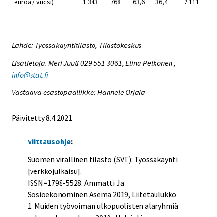
euroa / vuosi)
1 343
768
63,6
36,4
2 111
Lähde: Työssäkäyntitilasto, Tilastokeskus
Lisätietoja: Meri Juuti 029 551 3061, Elina Pelkonen ,
info@stat.fi
Vastaava osastopäällikkö: Hannele Orjala
Päivitetty 8.4.2021
Viittausohje
:
Suomen virallinen tilasto (SVT): Työssäkäynti
[verkkojulkaisu].
ISSN=1798-5528.
Ammatti Ja
Sosioekonominen Asema
2019, Liitetaulukko
1. Muiden työvoiman ulkopuolisten alaryhmiä