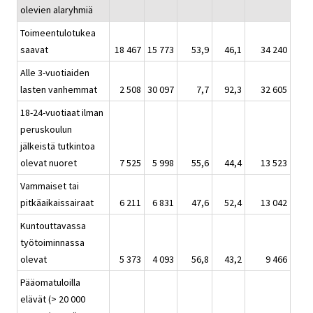
olevien alaryhmiä
Toimeentulotukea
saavat
18 467
15 773
53,9
46,1
34 240
Alle 3-vuotiaiden
lasten vanhemmat
2 508
30 097
7,7
92,3
32 605
18-24-vuotiaat ilman
peruskoulun
jälkeistä tutkintoa
olevat nuoret
7 525
5 998
55,6
44,4
13 523
Vammaiset tai
pitkäaikaissairaat
6 211
6 831
47,6
52,4
13 042
Kuntouttavassa
työtoiminnassa
olevat
5 373
4 093
56,8
43,2
9 466
Pääomatuloilla
elävät (> 20 000