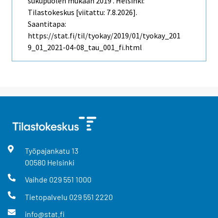
sukupuolen mukaan 2019 . Helsinki:
Tilastokeskus [viitattu: 7.8.2026].
Saantitapa:
https://stat.fi/til/tyokay/2019/01/tyokay_201
9_01_2021-04-08_tau_001_fi.html
Työpajankatu
13
00580
Helsinki
Vaihde
029 551 1000
Tietopalvelu
029 551 2220
info@stat.fi