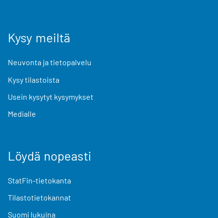
Kysy meiltä
Neuvonta ja tietopalvelu
Kysy tilastoista
Usein kysytyt kysymykset
Medialle
Löydä nopeasti
StatFin-tietokanta
Tilastotietokannat
Suomi lukuina