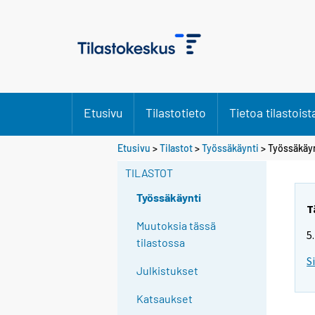
Etusivu
Tilastotieto
Tietoa tilastoist
Etusivu
>
Tilastot
>
Työssäkäynti
> Työssäkäyn
TILASTOT
Työssäkäynti
T
Muutoksia tässä
5
tilastossa
S
Julkistukset
Katsaukset