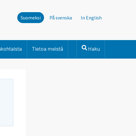
Suomeksi
På svenska
In English
nkohtaista
Tietoa meistä
Haku