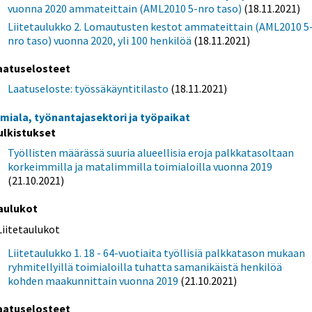
vuonna 2020 ammateittain (AML2010 5-nro taso)
(18.11.2021)
Liitetaulukko 2. Lomautusten kestot ammateittain (AML2010 5
nro taso) vuonna 2020, yli 100 henkilöä
(18.11.2021)
aatuselosteet
Laatuseloste: työssäkäyntitilasto
(18.11.2021)
imiala, työnantajasektori ja työpaikat
ulkistukset
Työllisten määrässä suuria alueellisia eroja palkkatasoltaan
korkeimmilla ja matalimmilla toimialoilla vuonna 2019
(21.10.2021)
aulukot
Liitetaulukot
Liitetaulukko 1. 18 - 64-vuotiaita työllisiä palkkatason mukaan
ryhmitellyillä toimialoilla tuhatta samanikäistä henkilöä
kohden maakunnittain vuonna 2019
(21.10.2021)
aatuselosteet