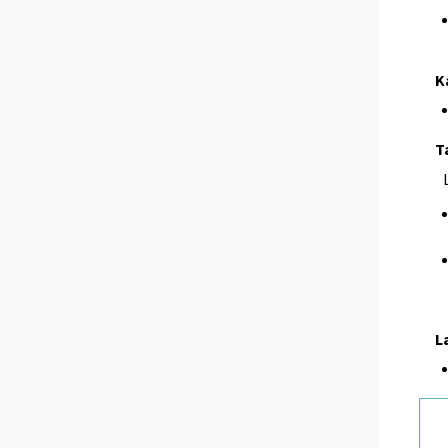
K
T
L