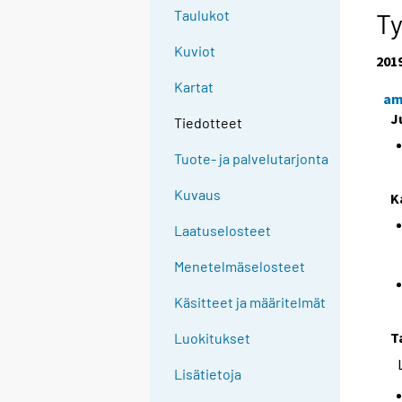
Taulukot
Ty
Kuviot
201
Kartat
am
J
Tiedotteet
Tuote- ja palvelutarjonta
Kuvaus
K
Laatuselosteet
Menetelmäselosteet
Käsitteet ja määritelmät
T
Luokitukset
Lisätietoja