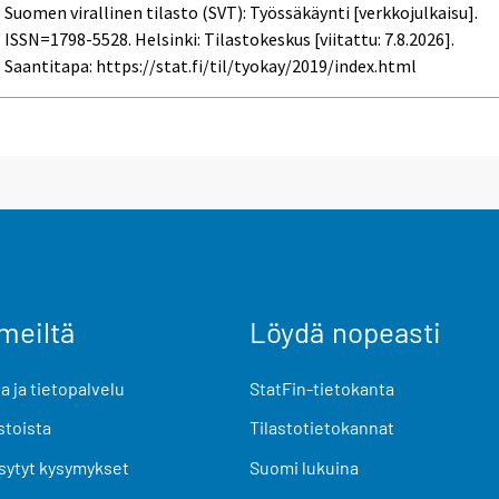
Suomen virallinen tilasto (SVT): Työssäkäynti [verkkojulkaisu].
ISSN=1798-5528. Helsinki: Tilastokeskus [viitattu: 7.8.2026].
Saantitapa: https://stat.fi/til/tyokay/2019/index.html
meiltä
Löydä nopeasti
 ja tietopalvelu
StatFin-tietokanta
stoista
Tilastotietokannat
sytyt kysymykset
Suomi lukuina