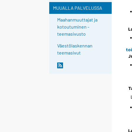
MUUALLA PALVELUSSA
Maahanmuuttajat ja
kotoutuminen -
L
teemasivusto
Väestölaskennan
to
teemasivut
J
T
L