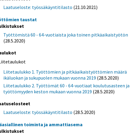
Laatuseloste: työssäkäyntitilasto
(21.10.2021)
öttömien taustat
ulkistukset
Työttömistä 60 - 64-vuotiaista joka toinen pitkäaikaistyötön
(28.5.2020)
aulukot
Liitetaulukot
Liitetaulukko 1. Työttömien ja pitkäaikaistyöttömien määrä
ikäluokan ja sukupuolen mukaan vuonna 2019
(28.5.2020)
Liitetaulukko 2. Työttömät 60 - 64-vuotiaat koulutusasteen ja
työttömyyden keston mukaan vuonna 2019
(28.5.2020)
aatuselosteet
Laatuseloste: työssäkäyntitilasto
(28.5.2020)
äasiallinen toiminta ja ammattiasema
ulkistukset