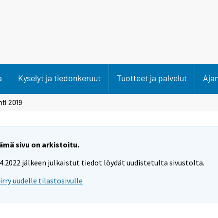
a
Kyselyt ja tiedonkeruut
Tuotteet ja palvelut
Aja
ti 2019
ämä sivu on arkistoitu.
.4.2022 jälkeen julkaistut tiedot löydät uudistetulta sivustolta.
iirry uudelle tilastosivulle