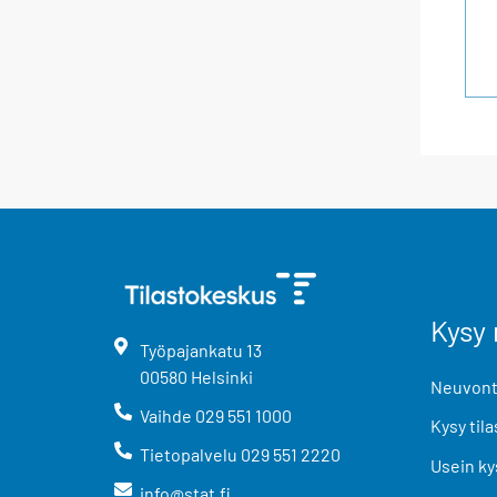
Kysy 
Työpajankatu
13
00580
Helsinki
Neuvonta
Vaihde
029 551 1000
Kysy tila
Tietopalvelu
029 551 2220
Usein ky
info@stat.fi