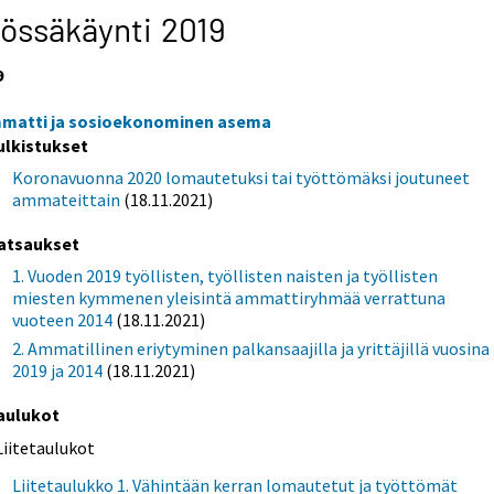
össäkäynti 2019
9
matti ja sosioekonominen asema
ulkistukset
Koronavuonna 2020 lomautetuksi tai työttömäksi joutuneet
ammateittain
(18.11.2021)
atsaukset
1. Vuoden 2019 työllisten, työllisten naisten ja työllisten
miesten kymmenen yleisintä ammattiryhmää verrattuna
vuoteen 2014
(18.11.2021)
2. Ammatillinen eriytyminen palkansaajilla ja yrittäjillä vuosina
2019 ja 2014
(18.11.2021)
aulukot
Liitetaulukot
Liitetaulukko 1. Vähintään kerran lomautetut ja työttömät