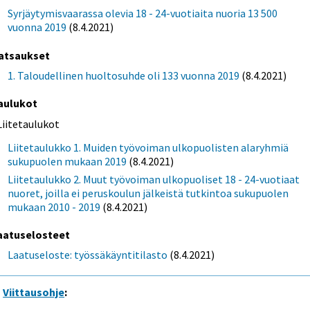
Syrjäytymisvaarassa olevia 18 - 24-vuotiaita nuoria 13 500
vuonna 2019
(8.4.2021)
atsaukset
1. Taloudellinen huoltosuhde oli 133 vuonna 2019
(8.4.2021)
aulukot
Liitetaulukot
Liitetaulukko 1. Muiden työvoiman ulkopuolisten alaryhmiä
sukupuolen mukaan 2019
(8.4.2021)
Liitetaulukko 2. Muut työvoiman ulkopuoliset 18 - 24-vuotiaat
nuoret, joilla ei peruskoulun jälkeistä tutkintoa sukupuolen
mukaan 2010 - 2019
(8.4.2021)
aatuselosteet
Laatuseloste: työssäkäyntitilasto
(8.4.2021)
Viittausohje
: