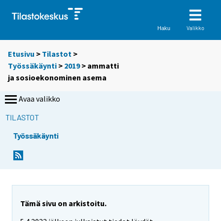
Valikko
Haku
Etusivu
>
Tilastot
>
Työssäkäynti
>
2019
>
ammatti
ja sosioekonominen asema
Avaa valikko
TILASTOT
Työssäkäynti
Tämä sivu on arkistoitu.