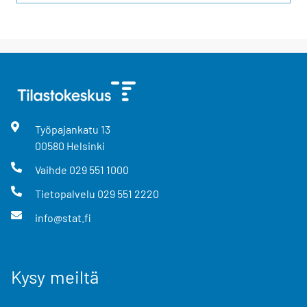
Työpajankatu
13
00580
Helsinki
Vaihde
029 551 1000
Tietopalvelu
029 551 2220
info@stat.fi
Kysy meiltä