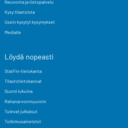
Neuvonta ja tietopalvelu
Kysy tilastoista
Usein kysytyt kysymykset
Medialle
Löydä nopeasti
StatFin-tietokanta
Tilastotietokannat
Suomi lukuina
Rahanarvonmuunnin
Tulevat julkaisut
Tutkimusaineistot