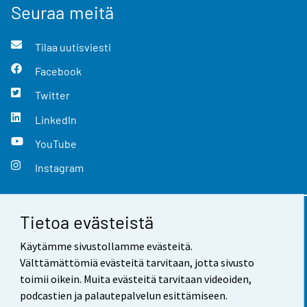
Seuraa meitä
Tilaa uutisviesti
Facebook
Twitter
LinkedIn
YouTube
Instagram
Tietoa evästeistä
Yhteystiedot
Käytämme sivustollamme evästeitä.
Palaute
Välttämättömiä evästeitä tarvitaan, jotta sivusto
toimii oikein. Muita evästeitä tarvitaan videoiden,
Käyttöehdot
podcastien ja palautepalvelun esittämiseen.