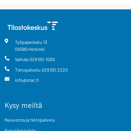
Työpajankatu
13
00580
Helsinki
Vaihde
029 551 1000
Tietopalvelu
029 551 2220
info@stat.fi
Kysy meiltä
Neuvonta ja tietopalvelu
Kysy tilastoista