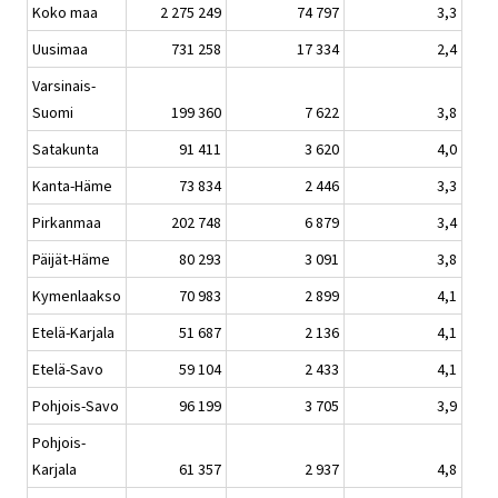
Koko maa
2 275 249
74 797
3,3
Uusimaa
731 258
17 334
2,4
Varsinais-
Suomi
199 360
7 622
3,8
Satakunta
91 411
3 620
4,0
Kanta-Häme
73 834
2 446
3,3
Pirkanmaa
202 748
6 879
3,4
Päijät-Häme
80 293
3 091
3,8
Kymenlaakso
70 983
2 899
4,1
Etelä-Karjala
51 687
2 136
4,1
Etelä-Savo
59 104
2 433
4,1
Pohjois-Savo
96 199
3 705
3,9
Pohjois-
Karjala
61 357
2 937
4,8