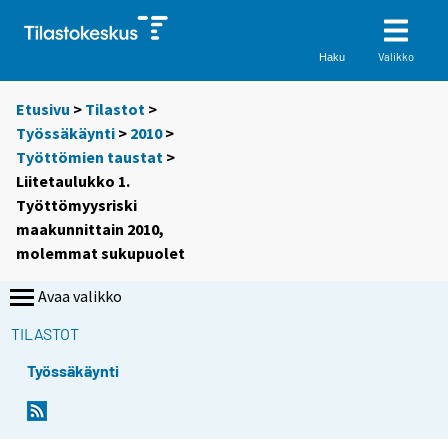
Valikko
Haku
Etusivu
>
Tilastot
>
Työssäkäynti
>
2010
>
Työttömien taustat
>
Liitetaulukko 1.
Työttömyysriski
maakunnittain 2010,
molemmat sukupuolet
Avaa valikko
TILASTOT
Työssäkäynti