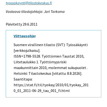
tyossakaynti@tilastokeskus.fi
Vastaava tilastojohtaja: Jari Tarkoma
Päivitetty 29.6.2011
Viittausohje
:
Suomen virallinen tilasto (SVT): Työssäkäynti
[verkkojulkaisu].
ISSN=1798-5528.
Työttömien Taustat
2010,
Liitetaulukko 1. Työttömyysriski
maakunnittain 2010, molemmat sukupuolet .
Helsinki: Tilastokeskus [viitattu: 8.8.2026].
Saantitapa:
https://stat.fi/til/tyokay/2010/01/tyokay_201
0_01_2011-06-29_tau_001_fi.html