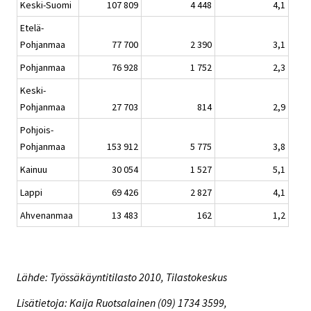
Keski-Suomi
107 809
4 448
4,1
Etelä-
Pohjanmaa
77 700
2 390
3,1
Pohjanmaa
76 928
1 752
2,3
Keski-
Pohjanmaa
27 703
814
2,9
Pohjois-
Pohjanmaa
153 912
5 775
3,8
Kainuu
30 054
1 527
5,1
Lappi
69 426
2 827
4,1
Ahvenanmaa
13 483
162
1,2
Lähde: Työssäkäyntitilasto 2010, Tilastokeskus
Lisätietoja: Kaija Ruotsalainen (09) 1734 3599,