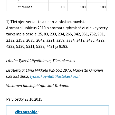
Yhteensä
100
100
100
1) Tietojen vertailtavuuden vuoksi seuraavista
Ammattiluokitus 2010:n ammattiryhmistä ei ole käytetty
tarkempia tasoja: 25, 83, 233, 234, 265, 342, 351, 752, 931,
2132, 2153, 2635, 2642, 3221, 3259, 3334, 3412, 3435, 4229,
4323, 5120, 5311, 5322, 7421 ja 8182.
Lähde: Työssäkäyntitilasto, Tilastokeskus
Lisätietoja: Elina Mikkelä 029 551 2973, Marketta Oinonen
029 551 3602,
tyossakaynti@tilastokeskus.fi
Vastaava tilastojohtaja: Jari Tarkoma
Päivitetty 23.10.2015
Viittausohje
: