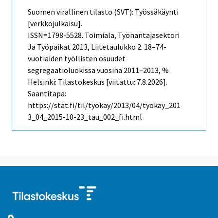
Suomen virallinen tilasto (SVT): Työssäkäynti
[verkkojulkaisu].
ISSN=1798-5528.
Toimiala, Työnantajasektori
Ja Työpaikat
2013, Liitetaulukko 2. 18–74-
vuotiaiden työllisten osuudet
segregaatioluokissa vuosina 2011–2013, % .
Helsinki: Tilastokeskus [viitattu: 7.8.2026].
Saantitapa:
https://stat.fi/til/tyokay/2013/04/tyokay_201
3_04_2015-10-23_tau_002_fi.html