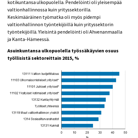
kotikuntansa ulkopuolella. Pendelöinti oli yleisempää
c
c
e
e
valtionhallinnossa kuin yrityssektorilla.
.
.
Keskimääräinen työmatka oli myös pidempi
valtionhallinnon työntekijöillä kuin yrityssektorin
työntekijöillä. Yleisintä pendelöinti oli Ahvenanmaalla
ja Kanta-Hämeessä.
Asuinkuntansa ulkopuolella työssäkäyvien osuus
työllisistä sektoreittain 2015, %