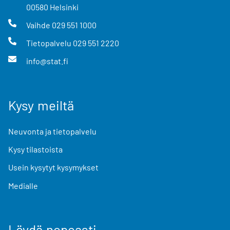
00580
Helsinki
Vaihde
029 551 1000
Tietopalvelu
029 551 2220
info@stat.fi
Kysy meiltä
Neuvonta ja tietopalvelu
Kysy tilastoista
Usein kysytyt kysymykset
Medialle
Löydä nopeasti