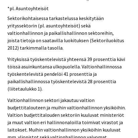
*pl. Asuntoyhteisöt
Sektorikohtaisessa tarkastelussa keskitytään
yrityssektorin (pl. asuntoyhteisöt) sekä
valtionhallinnon ja paikallishallinnon sektoreihin,
joista tietoja on saatavilla luokituksen (Sektoriluokitus
2012) tarkimmalla tasolla.
Yrityksissä työskentelevistä yhteensä 39 prosenttia kävi
töissä asuinkuntansa ulkopuolella. Valtionhallinnossa
työskentelevistä pendelöi 41 prosenttia ja
paikallishallinnossa työskentelevistä 28 prosenttia
(liitetaulukko 1).
Valtionhallinnon sektori jakautuu valtion
budjettitalouteen ja muihin valtionhallinnon yksiköihin.
Valtion budjettitalouden sektoriin kuuluvat ministeriöt
ja muut valtion eri hallinnonaloilla toimivat virastot ja
laitokset. Muihin valtionhallinnon yksiköihin kuuluvat
mm. yliopistot sekä valtionhallinnon valvomat