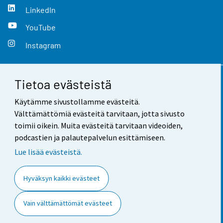
LinkedIn
YouTube
Instagram
Tietoa evästeistä
Yhteystiedot
Käytämme sivustollamme evästeitä.
Palaute
Välttämättömiä evästeitä tarvitaan, jotta sivusto
toimii oikein. Muita evästeitä tarvitaan videoiden,
Käyttöehdot
podcastien ja palautepalvelun esittämiseen.
Tietosuoja
Lue lisää evästeistä.
Saavutettavuus
Hyväksyn kaikki evästeet
Tietoa sivustosta
Vain välttämättömät evästeet
Evästeasetukset