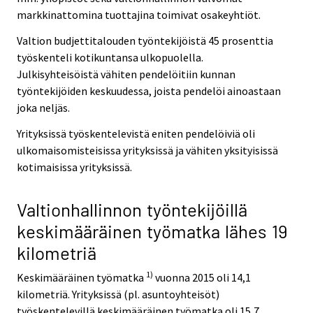
markkinattomina tuottajina toimivat osakeyhtiöt.
Valtion budjettitalouden työntekijöistä 45 prosenttia
työskenteli kotikuntansa ulkopuolella.
Julkisyhteisöistä vähiten pendelöitiin kunnan
työntekijöiden keskuudessa, joista pendelöi ainoastaan
joka neljäs.
Yrityksissä työskentelevistä eniten pendelöiviä oli
ulkomaisomisteisissa yrityksissä ja vähiten yksityisissä
kotimaisissa yrityksissä.
Valtionhallinnon työntekijöillä
keskimääräinen työmatka lähes 19
kilometriä
1)
Keskimääräinen työmatka
vuonna 2015 oli 14,1
kilometriä. Yrityksissä (pl. asuntoyhteisöt)
työskentelevillä keskimääräinen työmatka oli 15,7