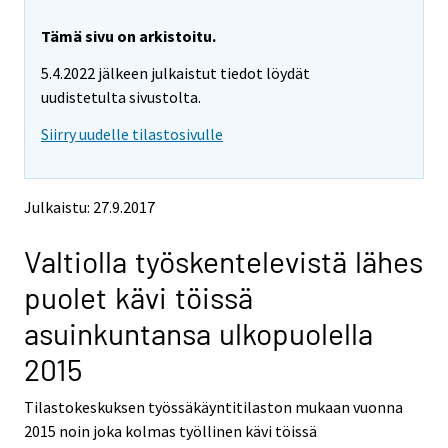
r
r
e
e
Tämä sivu on arkistoitu.
m
m
5.4.2022 jälkeen julkaistut tiedot löydät
o
o
v
v
uudistetulta sivustolta.
i
i
Siirry uudelle tilastosivulle
n
n
g
g
t
t
o
o
Julkaistu: 27.9.2017
a
a
n
n
Valtiolla työskentelevistä lähes
o
o
t
t
puolet kävi töissä
h
h
e
e
asuinkuntansa ulkopuolella
r
r
s
s
2015
e
e
r
r
Tilastokeskuksen työssäkäyntitilaston mukaan vuonna
v
v
2015 noin joka kolmas työllinen kävi töissä
i
i