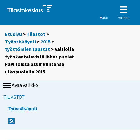
Valikko
Haku
Etusivu
>
Tilastot
>
Työssäkäynti
>
2015
>
työttömien taustat
> Valtiolla
työskentelevistä lähes puolet
kävi töissä asuinkuntansa
ulkopuolella 2015
Avaa valikko
TILASTOT
Työssäkäynti
Y
Y
o
o
u
u
a
a