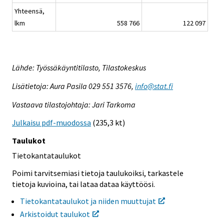
Yhteensä,
lkm
558 766
122 097
Lähde: Työssäkäyntitilasto, Tilastokeskus
Lisätietoja: Aura Pasila 029 551 3576,
info@stat.fi
Vastaava tilastojohtaja: Jari Tarkoma
Julkaisu pdf-muodossa
(235,3 kt)
Taulukot
Tietokantataulukot
Poimi tarvitsemiasi tietoja taulukoiksi, tarkastele
tietoja kuvioina, tai lataa dataa käyttöösi.
Tietokantataulukot ja niiden muuttujat
Arkistoidut taulukot