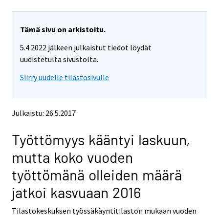
u
u
a
a
r
r
e
e
Tämä sivu on arkistoitu.
m
m
5.4.2022 jälkeen julkaistut tiedot löydät
o
o
v
v
uudistetulta sivustolta.
i
i
Siirry uudelle tilastosivulle
n
n
g
g
t
t
o
o
Julkaistu: 26.5.2017
a
a
n
n
Työttömyys kääntyi laskuun,
o
o
t
t
mutta koko vuoden
h
h
e
e
työttömänä olleiden määrä
r
r
s
s
jatkoi kasvuaan 2016
e
e
r
r
Tilastokeskuksen työssäkäyntitilaston mukaan vuoden
v
v