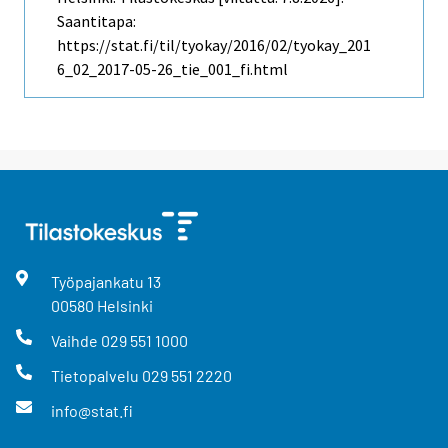
Saantitapa:
https://stat.fi/til/tyokay/2016/02/tyokay_201
6_02_2017-05-26_tie_001_fi.html
Työpajankatu
13
00580
Helsinki
Vaihde
029 551 1000
Tietopalvelu
029 551 2220
info@stat.fi