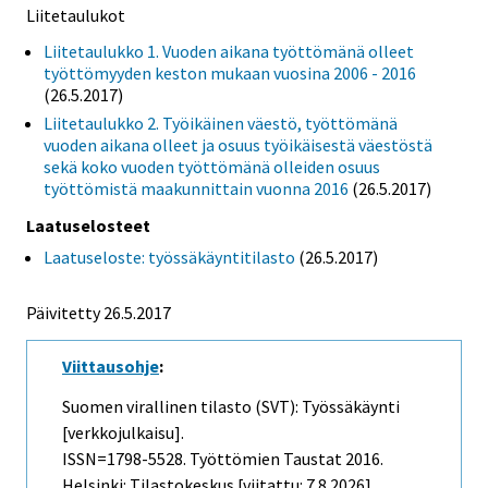
Liitetaulukot
Liitetaulukko 1. Vuoden aikana työttömänä olleet
työttömyyden keston mukaan vuosina 2006 - 2016
(26.5.2017)
Liitetaulukko 2. Työikäinen väestö, työttömänä
vuoden aikana olleet ja osuus työikäisestä väestöstä
sekä koko vuoden työttömänä olleiden osuus
työttömistä maakunnittain vuonna 2016
(26.5.2017)
Laatuselosteet
Laatuseloste: työssäkäyntitilasto
(26.5.2017)
Päivitetty 26.5.2017
Viittausohje
:
Suomen virallinen tilasto (SVT): Työssäkäynti
[verkkojulkaisu].
ISSN=1798-5528.
Työttömien Taustat
2016.
Helsinki: Tilastokeskus [viitattu: 7.8.2026].