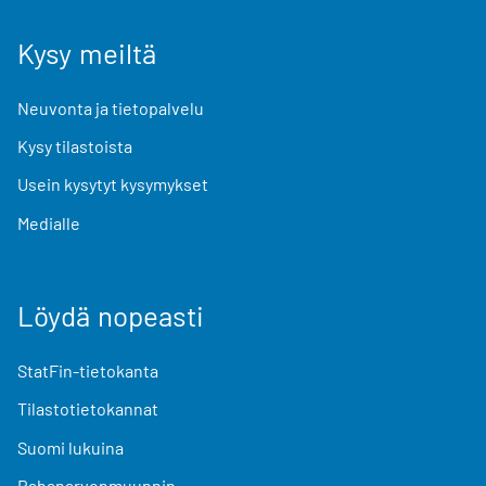
Kysy meiltä
Neuvonta ja tietopalvelu
Kysy tilastoista
Usein kysytyt kysymykset
Medialle
Löydä nopeasti
StatFin-tietokanta
Tilastotietokannat
Suomi lukuina
Rahanarvonmuunnin