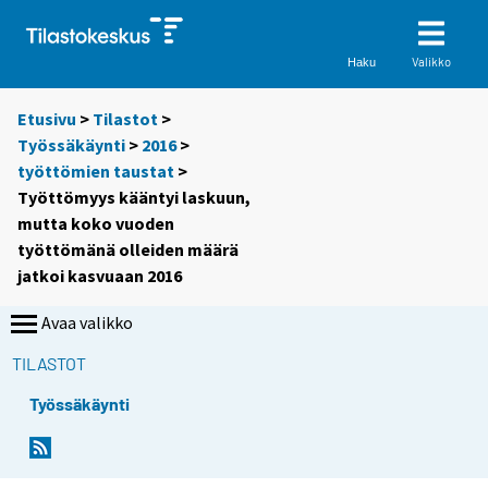
Valikko
Haku
Etusivu
>
Tilastot
>
Työssäkäynti
>
2016
>
työttömien taustat
>
Työttömyys kääntyi laskuun,
mutta koko vuoden
työttömänä olleiden määrä
jatkoi kasvuaan 2016
Avaa valikko
TILASTOT
Työssäkäynti
Y
Y
o
o