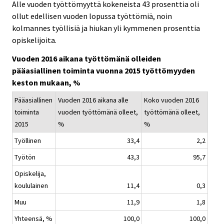
Alle vuoden työttömyyttä kokeneista 43 prosenttia oli
ollut edellisen vuoden lopussa työttömiä, noin
kolmannes työllisiä ja hiukan yli kymmenen prosenttia
opiskelijoita.
Vuoden 2016 aikana työttömänä olleiden
pääasiallinen toiminta vuonna 2015 työttömyyden
keston mukaan, %
Pääasiallinen
Vuoden 2016 aikana alle
Koko vuoden 2016
toiminta
vuoden työttömänä olleet,
työttömänä olleet,
2015
%
%
Työllinen
33,4
2,2
Työtön
43,3
95,7
Opiskelija,
koululainen
11,4
0,3
Muu
11,9
1,8
Yhteensä, %
100,0
100,0