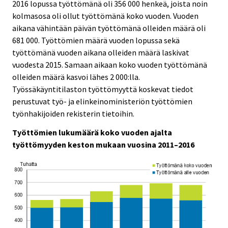
2016 lopussa työttömänä oli 356 000 henkeä, joista noin
i
i
kolmasosa oli ollut työttömänä koko vuoden. Vuoden
c
c
e
e
aikana vähintään päivän työttömänä olleiden määrä oli
.
.
681 000. Työttömien määrä vuoden lopussa sekä
työttömänä vuoden aikana olleiden määrä laskivat
vuodesta 2015. Samaan aikaan koko vuoden työttömänä
olleiden määrä kasvoi lähes 2 000:lla.
Työssäkäyntitilaston työttömyyttä koskevat tiedot
perustuvat työ- ja elinkeinoministeriön työttömien
työnhakijoiden rekisterin tietoihin.
Työttömien lukumäärä koko vuoden ajalta
työttömyyden keston mukaan vuosina 2011–2016