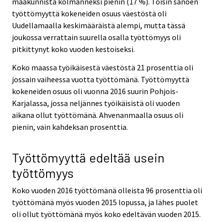
maakunnista kolmanneksi pienin (17 %). Toisin sanoen
työttömyyttä kokeneiden osuus väestöstä oli
Uudellamaalla keskimääräistä alempi, mutta tässä
joukossa verrattain suurella osalla työttömyys oli
pitkittynyt koko vuoden kestoiseksi.
Koko maassa työikäisestä väestöstä 21 prosenttia oli
jossain vaiheessa vuotta työttömänä. Työttömyyttä
kokeneiden osuus oli vuonna 2016 suurin Pohjois-
Karjalassa, jossa neljännes työikäisistä oli vuoden
aikana ollut työttömänä. Ahvenanmaalla osuus oli
pienin, vain kahdeksan prosenttia.
Työttömyyttä edeltää usein
työttömyys
Koko vuoden 2016 työttömänä olleista 96 prosenttia oli
työttömänä myös vuoden 2015 lopussa, ja lähes puolet
oli ollut työttömänä myös koko edeltävän vuoden 2015.