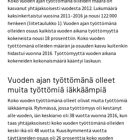
Koko vuoden ajan työttömänä olleiden määrä on
kasvanut yhtäjaksoisesti vuodesta 2012. Lukumäärä
kaksinkertaistui vuosina 2011–2016 ja nousi 122 000
henkeen (liitetaulukko 1). Vuoden ajan työttömänä
olleiden osuus kaikista vuoden aikana työttömyyttä
kokeneista nousi 18 prosenttiin. Koko vuoden
työttömänä olleiden määrän ja osuuden kasvu kuitenkin
hidastui vuonna 2016. Työttömyyttä vuoden aikana
kokeneiden kokonaismäärä kääntyi laskuun.
Vuoden ajan työttömänä olleet
muita työttömiä iäkkäämpiä
Koko vuoden työttömänä olleet olivat muita työttömiä
iäkkäämpiä. Ryhmässä, jossa työttömyys oli kestänyt
alle vuoden, iän keskiarvo oli 38 vuotta vuonna 2016, kun
taas yhtäjaksoisesti koko vuoden työttömänä olleiden
keski-ikä oli 48 vuotta. Kuusikymmentä vuotta
täyttäneiden osuus oli 26 prosenttia koko vuoden