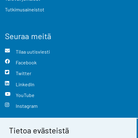
Tutkimusaineistot
Seuraa meitä
Tilaa uutisviesti
Facebook
Twitter
LinkedIn
YouTube
Instagram
Tietoa evästeistä
Yhteystiedot