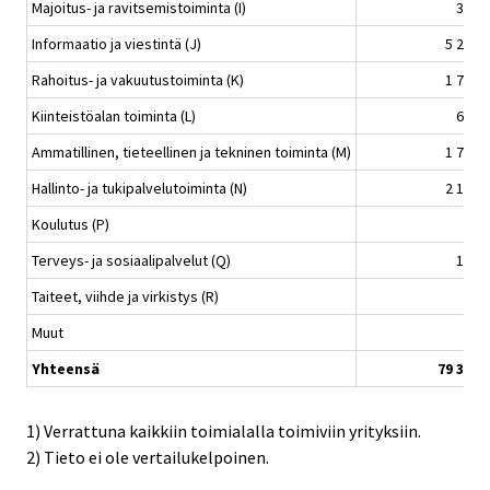
Majoitus- ja ravitsemistoiminta (I)
392
Informaatio ja viestintä (J)
5 232
Rahoitus- ja vakuutustoiminta (K)
1 733
Kiinteistöalan toiminta (L)
689
Ammatillinen, tieteellinen ja tekninen toiminta (M)
1 795
Hallinto- ja tukipalvelutoiminta (N)
2 122
Koulutus (P)
34
Terveys- ja sosiaalipalvelut (Q)
139
Taiteet, viihde ja virkistys (R)
72
Muut
96
Yhteensä
79 334
1) Verrattuna kaikkiin toimialalla toimiviin yrityksiin.
2) Tieto ei ole vertailukelpoinen.