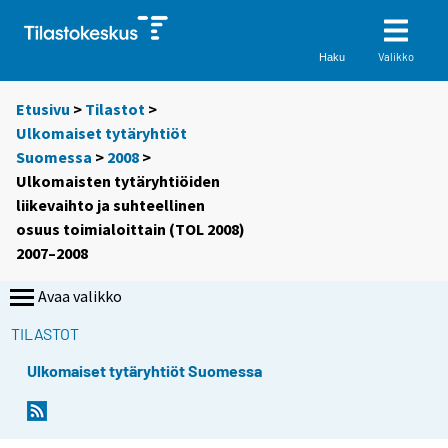
Valikko
Haku
Etusivu
>
Tilastot
>
Ulkomaiset tytäryhtiöt
Suomessa
>
2008
>
Ulkomaisten tytäryhtiöiden
liikevaihto ja suhteellinen
osuus toimialoittain (TOL 2008)
2007–2008
Avaa valikko
TILASTOT
Ulkomaiset tytäryhtiöt Suomessa