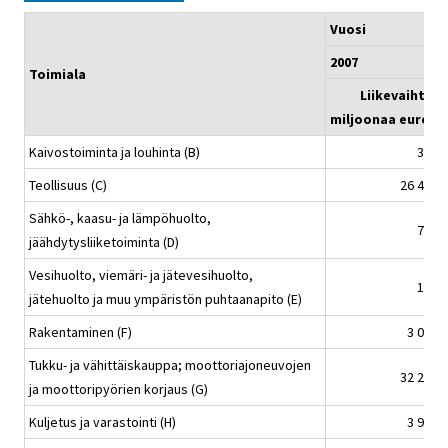
Vuosi
2007
Toimiala
Liikevaihto,
miljoonaa euroa
Kaivostoiminta ja louhinta (B)
375
Teollisuus (C)
26 431
Sähkö-, kaasu- ja lämpöhuolto,
760
jäähdytysliiketoiminta (D)
Vesihuolto, viemäri- ja jätevesihuolto,
179
jätehuolto ja muu ympäristön puhtaanapito (E)
Rakentaminen (F)
3 061
Tukku- ja vähittäiskauppa; moottoriajoneuvojen
32 291
ja moottoripyörien korjaus (G)
Kuljetus ja varastointi (H)
3 933