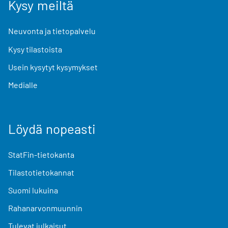
Kysy meiltä
Neuvonta ja tietopalvelu
Kysy tilastoista
Usein kysytyt kysymykset
Medialle
Löydä nopeasti
StatFin-tietokanta
Tilastotietokannat
Suomi lukuina
Rahanarvonmuunnin
Tulevat julkaisut