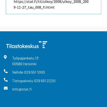
https://stat.fi/til/ulkoy/2008/ulkoy_2008_200
9-11-27_tau_008_fi.html
Työpajankatu
13
00580
Helsinki
Vaihde
029 551 1000
Tietopalvelu
029 551 2220
info@stat.fi