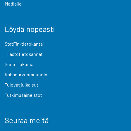
Medialle
Löydä nopeasti
StatFin-tietokanta
Tilastotietokannat
Suomi lukuina
Rahanarvonmuunnin
Tulevat julkaisut
Tutkimusaineistot
Seuraa meitä