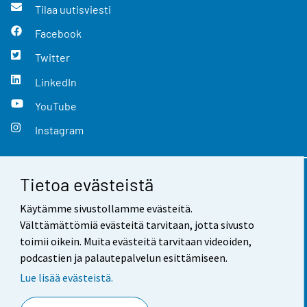
Tilaa uutisviesti
Facebook
Twitter
LinkedIn
YouTube
Instagram
Tietoa evästeistä
Yhteystiedot
Käytämme sivustollamme evästeitä.
Palaute
Välttämättömiä evästeitä tarvitaan, jotta sivusto
toimii oikein. Muita evästeitä tarvitaan videoiden,
Käyttöehdot
podcastien ja palautepalvelun esittämiseen.
Tietosuoja
Lue lisää evästeistä.
Saavutettavuus