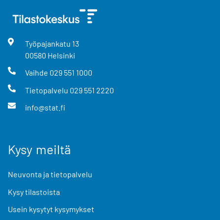
Työpajankatu
13
00580
Helsinki
Vaihde
029 551 1000
Tietopalvelu
029 551 2220
info@stat.fi
Kysy meiltä
Neuvonta ja tietopalvelu
Kysy tilastoista
Usein kysytyt kysymykset