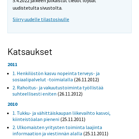
5.4.2022 jälkeen julkaistut tiedot löydät
uudistetulta sivustolta.
Siirry uudelle tilastosivulle
Katsaukset
2011
1. Henkilöstön kasvu nopeinta terveys- ja
sosiaalipalvelut -toimialalla
(26.11.2012)
2. Rahoitus- ja vakuutustoiminta työllistää
suhteellisesti eniten
(26.11.2012)
2010
1. Tukku- ja vähittäiskaupan liikevaihto kasvoi,
kiinteistöalan pieneni
(25.11.2011)
2. Ulkomaisten yritysten toiminta laajinta
informaation ja viestinnän alalla
(25.11.2011)