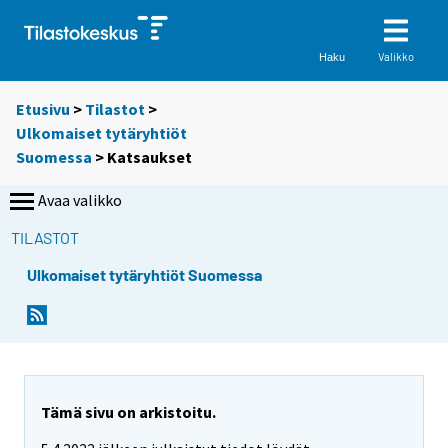
Valikko
Haku
Etusivu
>
Tilastot
>
Ulkomaiset tytäryhtiöt
Suomessa
> Katsaukset
Avaa valikko
TILASTOT
Ulkomaiset tytäryhtiöt Suomessa
Tämä sivu on arkistoitu.