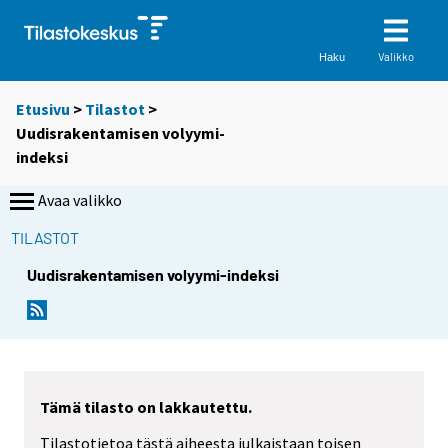
Valikko
Haku
Etusivu
>
Tilastot
>
Uudisrakentamisen volyymi-
indeksi
Avaa valikko
TILASTOT
Uudisrakentamisen volyymi-indeksi
Tämä tilasto on lakkautettu.
Tilastotietoa tästä aiheesta julkaistaan toisen