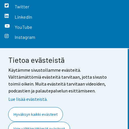
Twitter
LinkedIn
YouTube
Instagram
Tietoa evästeistä
Yhteystiedot
Käytämme sivustollamme evästeitä.
Palaute
Välttämättömiä evästeitä tarvitaan, jotta sivusto
toimii oikein. Muita evästeitä tarvitaan videoiden,
Käyttöehdot
podcastien ja palautepalvelun esittämiseen.
Tietosuoja
Lue lisää evästeistä.
Saavutettavuus
Hyväksyn kaikki evästeet
Tietoa sivustosta
Vain välttämättömät evästeet