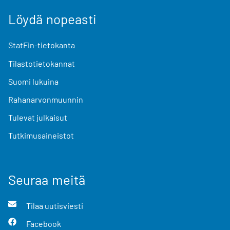
Löydä nopeasti
StatFin-tietokanta
Tilastotietokannat
Suomi lukuina
Rahanarvonmuunnin
Tulevat julkaisut
Tutkimusaineistot
Seuraa meitä
Tilaa uutisviesti
Facebook