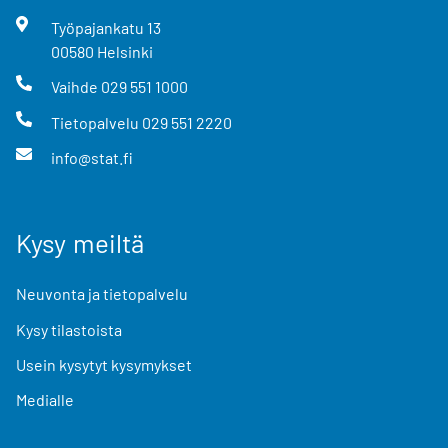
Työpajankatu
13
00580
Helsinki
Vaihde
029 551 1000
Tietopalvelu
029 551 2220
info@stat.fi
Kysy meiltä
Neuvonta ja tietopalvelu
Kysy tilastoista
Usein kysytyt kysymykset
Medialle