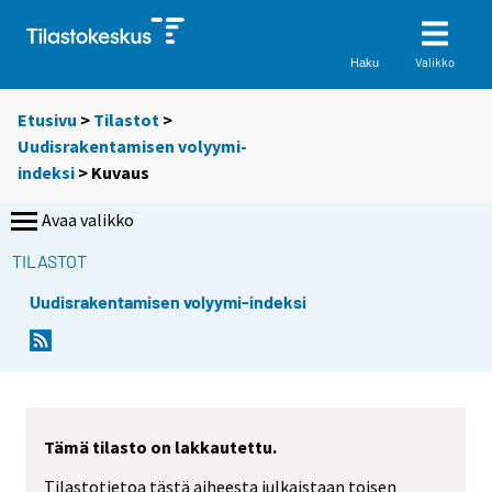
Valikko
Haku
Etusivu
>
Tilastot
>
Uudisrakentamisen volyymi-
indeksi
> Kuvaus
Avaa valikko
TILASTOT
Uudisrakentamisen volyymi-indeksi
Tämä tilasto on lakkautettu.
Tilastotietoa tästä aiheesta julkaistaan toisen