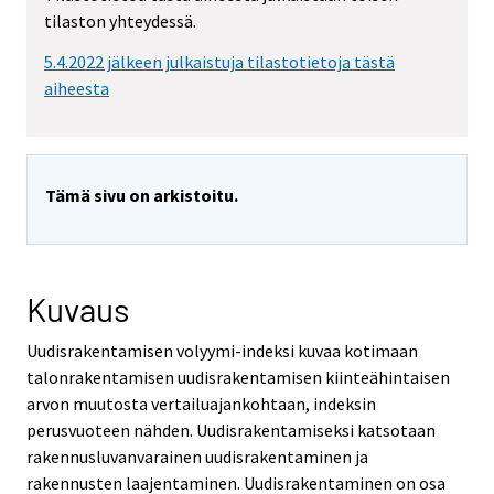
tilaston yhteydessä.
5.4.2022 jälkeen julkaistuja tilastotietoja tästä
aiheesta
Tämä sivu on arkistoitu.
Kuvaus
Uudisrakentamisen volyymi-indeksi kuvaa kotimaan
talonrakentamisen uudisrakentamisen kiinteähintaisen
arvon muutosta vertailuajankohtaan, indeksin
perusvuoteen nähden. Uudisrakentamiseksi katsotaan
rakennusluvanvarainen uudisrakentaminen ja
rakennusten laajentaminen. Uudisrakentaminen on osa