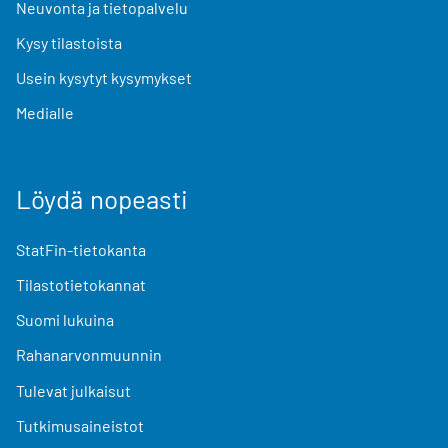
Neuvonta ja tietopalvelu
Kysy tilastoista
Usein kysytyt kysymykset
Medialle
Löydä nopeasti
StatFin-tietokanta
Tilastotietokannat
Suomi lukuina
Rahanarvonmuunnin
Tulevat julkaisut
Tutkimusaineistot