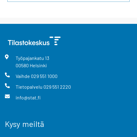
Työpajankatu
13
00580
Helsinki
Vaihde
029 551 1000
Tietopalvelu
029 551 2220
info@stat.fi
Kysy meiltä