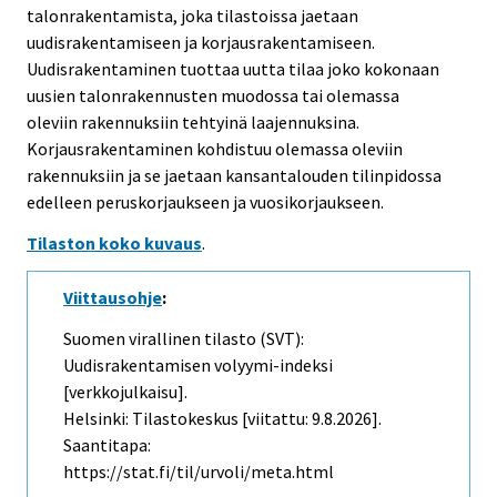
talonrakentamista, joka tilastoissa jaetaan
uudisrakentamiseen ja korjausrakentamiseen.
Uudisrakentaminen tuottaa uutta tilaa joko kokonaan
uusien talonrakennusten muodossa tai olemassa
oleviin rakennuksiin tehtyinä laajennuksina.
Korjausrakentaminen kohdistuu olemassa oleviin
rakennuksiin ja se jaetaan kansantalouden tilinpidossa
edelleen peruskorjaukseen ja vuosikorjaukseen.
Tilaston koko kuvaus
.
Viittausohje
:
Suomen virallinen tilasto (SVT):
Uudisrakentamisen volyymi-indeksi
[verkkojulkaisu].
Helsinki: Tilastokeskus [viitattu: 9.8.2026].
Saantitapa:
https://stat.fi/til/urvoli/meta.html