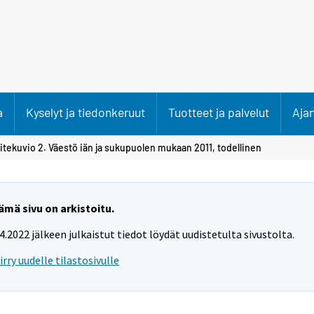
a
Kyselyt ja tiedonkeruut
Tuotteet ja palvelut
Aja
itekuvio 2. Väestö iän ja sukupuolen mukaan 2011, todellinen
ämä sivu on arkistoitu.
.4.2022 jälkeen julkaistut tiedot löydät uudistetulta sivustolta.
iirry uudelle tilastosivulle