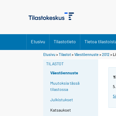
Etusivu
Tilastotieto
Tietoa tilastoist
Etusivu
>
Tilastot
>
Väestöennuste
>
2012
> Li
TILASTOT
Väestöennuste
T
Muutoksia tässä
5
tilastossa
S
Julkistukset
Katsaukset