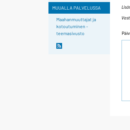
Lisä
MUUALLA PALVELUSSA
Vast
Maahanmuuttajat ja
kotoutuminen -
Päiv
teemasivusto