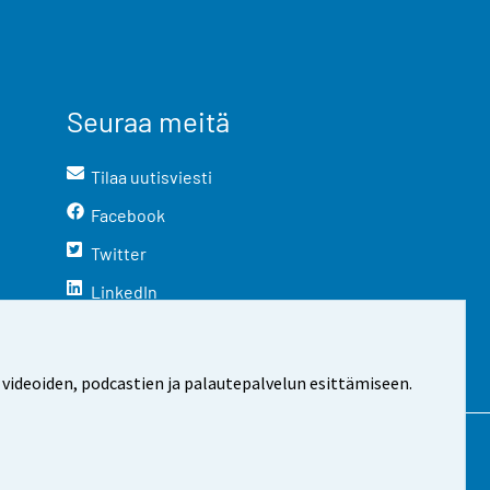
Seuraa meitä
Tilaa uutisviesti
Facebook
Twitter
LinkedIn
YouTube
Instagram
 videoiden, podcastien ja palautepalvelun esittämiseen.
stosta
Evästeasetukset