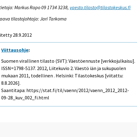
tietoja: Markus Rapo 09 1734 3238,
vaesto.tilasto@tilastokeskus.fi
aava tilastojohtaja: Jari Tarkoma
itetty 28.9.2012
Viittausohje
:
Suomen virallinen tilasto (SVT): Väestöennuste [verkkojulkaisu].
ISSN=1798-5137. 2012, Liitekuvio 2. Väestö iän ja sukupuolen
mukaan 2011, todellinen . Helsinki: Tilastokeskus [viitattu:
8.8.2026].
Saantitapa: https://stat.fi/til/vaenn/2012/vaenn_2012_2012-
09-28_kuv_002_fi.html