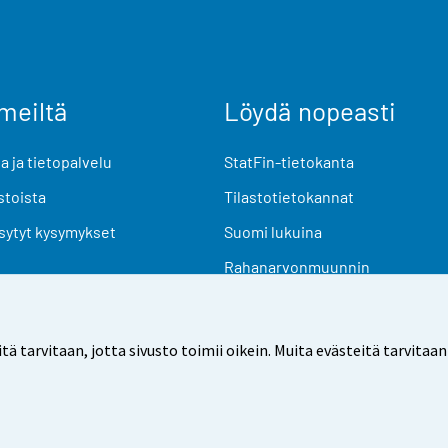
meiltä
Löydä nopeasti
 ja tietopalvelu
StatFin-tietokanta
stoista
Tilastotietokannat
sytyt kysymykset
Suomi lukuina
Rahanarvonmuunnin
Tulevat julkaisut
Tutkimusaineistot
arvitaan, jotta sivusto toimii oikein. Muita evästeitä tarvitaan
Käyttöehdot
Tietosuoja
Saavutettavuus
Tietoa sivu