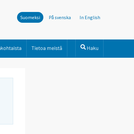
Suomeksi
På svenska
In English
nkohtaista
Tietoa meistä
Haku