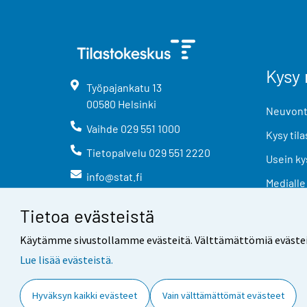
Kysy 
Työpajankatu
13
00580
Helsinki
Neuvonta
Vaihde
029 551 1000
Kysy tila
Tietopalvelu
029 551 2220
Usein ky
info@stat.fi
Medialle
Tietoa evästeistä
Käytämme sivustollamme evästeitä. Välttämättömiä evästeitä t
Lue lisää evästeistä.
Yhteystiedot
Palaute
Hyväksyn kaikki evästeet
Vain välttämättömät evästeet