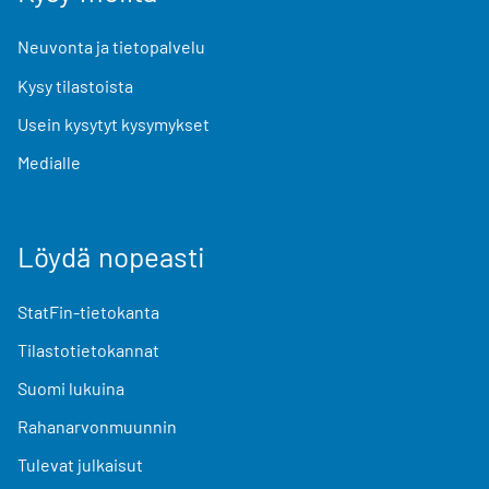
Neuvonta ja tietopalvelu
Kysy tilastoista
Usein kysytyt kysymykset
Medialle
Löydä nopeasti
StatFin-tietokanta
Tilastotietokannat
Suomi lukuina
Rahanarvonmuunnin
Tulevat julkaisut