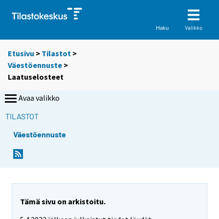
Valikko
Haku
Etusivu
>
Tilastot
>
Väestöennuste
>
Laatuselosteet
Avaa valikko
TILASTOT
Väestöennuste
Tämä sivu on arkistoitu.