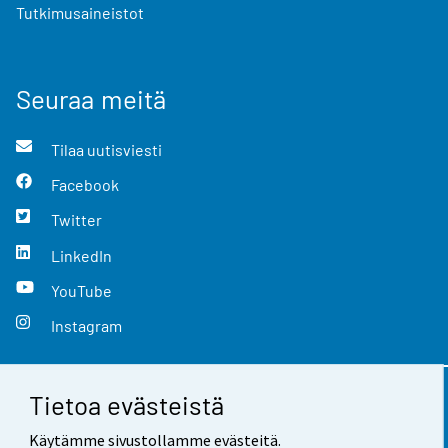
Tutkimusaineistot
Seuraa meitä
Tilaa uutisviesti
Facebook
Twitter
LinkedIn
YouTube
Instagram
Tietoa evästeistä
Yhteystiedot
Käytämme sivustollamme evästeitä.