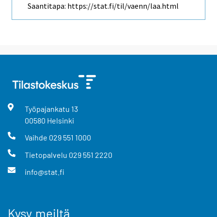
Saantitapa: https://stat.fi/til/vaenn/laa.html
Työpajankatu
13
00580
Helsinki
Vaihde
029 551 1000
Tietopalvelu
029 551 2220
info@stat.fi
Kysy meiltä