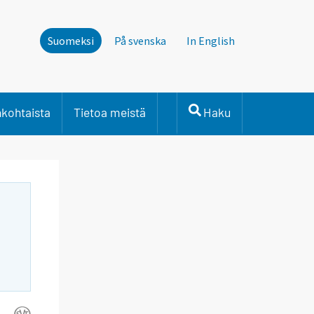
Suomeksi
På svenska
In English
nkohtaista
Tietoa meistä
Haku