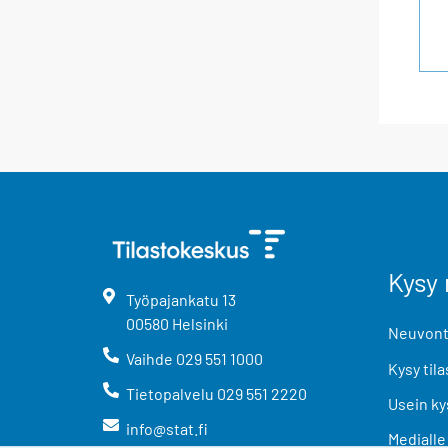
Kysy 
Työpajankatu
13
00580
Helsinki
Neuvonta
Vaihde
029 551 1000
Kysy tila
Tietopalvelu
029 551 2220
Usein ky
info@stat.fi
Medialle