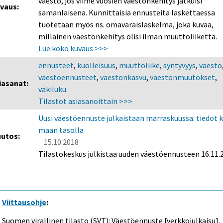
väestö, jos viime vuosien väestönkehitys jatkuisi
vaus:
samanlaisena. Kunnittaisia ennusteita laskettaessa
tuotetaan myös ns. omavaraislaskelma, joka kuvaa,
millainen väestönkehitys olisi ilman muuttoliikettä.
Lue koko kuvaus >>>
ennusteet
,
kuolleisuus
,
muuttoliike
,
syntyvyys
,
väestö
väestöennusteet
,
väestönkasvu
,
väestönmuutokset
,
iasanat:
väkiluku
.
Tilastot asiasanoittain >>>
Uusi väestöennuste julkaistaan marraskuussa: tiedot 
maan tasolla
utos:
15.10.2018
Tilastokeskus julkistaa uuden väestöennusteen 16.11.
Viittausohje
:
Suomen virallinen tilasto (SVT): Väestöennuste [verkkojulkaisu].