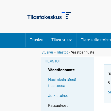
Etusivu
Tilastotieto
Tietoa tilastoist
Etusivu
>
Tilastot
> Väestöennuste
TILASTOT
Väestöennuste
T
Muutoksia tässä
5
tilastossa
S
Julkistukset
Katsaukset