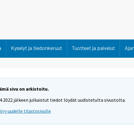
a
Kyselyt ja tiedonkeruut
Tuotteet ja palvelut
Aja
ämä sivu on arkistoitu.
.4.2022 jälkeen julkaistut tiedot löydät uudistetulta sivustolta.
iirry uudelle tilastosivulle