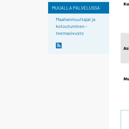
Ku
MUUALLA PALVELUSSA
Maahanmuuttajat ja
kotoutuminen -
teemasivusto
As
Mu