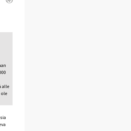
aan
000
 alle
 ole
sia
eva