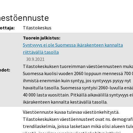
äestöennuste
ottaja:
Tilastokeskus
Tuorein julkistus:
Syntyvyys ei ole Suomessa ikärakenteen kannalta
riittävällä tasolla
30.9.2021
Tilastokeskuksen tuoreimman väestöennusteen muk
edot:
Suomessa kuolisi vuoden 2060 loppuun mennessä 700 
ihmistä enemmän kuin syntyy, jos syntyvyys pysyy nyt
havaitulla tasolla. Suomessa syntyisi 2060-luvulla enää
40 000 lasta vuosittain. Pitkällä aikavälillä syntyvyys ei
ikärakenteen kannalta kestävällä tasolla.
Väestöennuste kuvaa tulevaa väestönkehitystä.
Tilastokeskuksen väestöennusteet ovat ns. demografi
trendilaskelmia, joissa lasketaan mikä olisi alueen tul