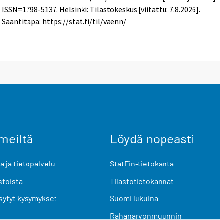
ISSN=1798-5137. Helsinki: Tilastokeskus [viitattu: 7.8.2026].
Saantitapa: https://stat.fi/til/vaenn/
meiltä
Löydä nopeasti
 ja tietopalvelu
StatFin-tietokanta
stoista
Tilastotietokannat
sytyt kysymykset
Suomi lukuina
Rahanarvonmuunnin