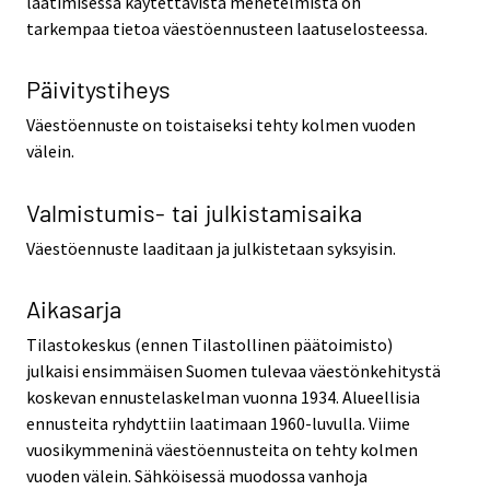
laatimisessa käytettävistä menetelmistä on
tarkempaa tietoa väestöennusteen laatuselosteessa.
Päivitystiheys
Väestöennuste on toistaiseksi tehty kolmen vuoden
välein.
Valmistumis- tai julkistamisaika
Väestöennuste laaditaan ja julkistetaan syksyisin.
Aikasarja
Tilastokeskus (ennen Tilastollinen päätoimisto)
julkaisi ensimmäisen Suomen tulevaa väestönkehitystä
koskevan ennustelaskelman vuonna 1934. Alueellisia
ennusteita ryhdyttiin laatimaan 1960-luvulla. Viime
vuosikymmeninä väestöennusteita on tehty kolmen
vuoden välein. Sähköisessä muodossa vanhoja