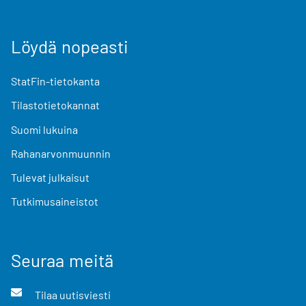
Löydä nopeasti
StatFin-tietokanta
Tilastotietokannat
Suomi lukuina
Rahanarvonmuunnin
Tulevat julkaisut
Tutkimusaineistot
Seuraa meitä
Tilaa uutisviesti