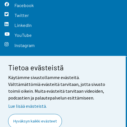
Facebook
Twitter
LinkedIn
YouTube
Instagram
Tietoa evästeistä
Yhteystiedot
Käytämme sivustollamme evästeitä.
Palaute
Välttämättömiä evästeitä tarvitaan, jotta sivusto
toimii oikein. Muita evästeitä tarvitaan videoiden,
Käyttöehdot
podcastien ja palautepalvelun esittämiseen.
Tietosuoja
Lue lisää evästeistä.
Saavutettavuus
Hyväksyn kaikki evästeet
Tietoa sivustosta