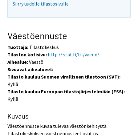
Siirry uudelle tilastosivulle
Väestöennuste
Tuottaja:
Tilastokeskus
Tilaston kotisivu:
http:// stat.fi/til/vaenn/
Aihealue:
Väestö
Sivuavat aihealueet:
Tilasto kuuluu Suomen viralliseen tilastoon (SVT):
Kyllä
Tilasto kuuluu Euroopan tilastojärjestelmään (ESS):
Kyllä
Kuvaus
Väestöennuste kuvaa tulevaa väestönkehitystä.
Tilastokeskuksen väestöennusteet ovat ns.