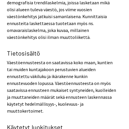
demografisia trendilaskelmia, joissa lasketaan mikä
olisi alueen tuleva väestö, jos viime vuosien
väestönkehitys jatkuisi samanlaisena. Kunnittaisia
ennusteita laskettaessa tuotetaan myös ns.
omavaraislaskelma, joka kuvaa, millainen
väestönkehitys olisi ilman muuttoliikettä.
Tietosisältö
Väestöennusteesta on saatavissa koko maan, kuntien
tai muiden kuntajakoon perustuvien alueiden
ennustettu väkiluku ja ikärakenne kunkin
ennustevuoden lopussa. Väestöennusteesta on myös
saatavissa ennusteen mukaiset syntyneiden, kuolleiden
ja muuttaneiden määrät sekä ennusteen laskennassa
käytetyt hedelmällisyys-, kuolevuus- ja
muuttokertoimet.
Käytetyt luokitukset