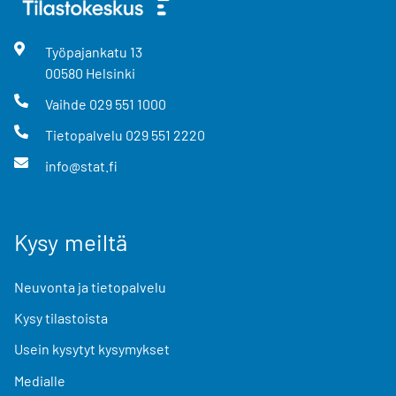
Työpajankatu
13
00580
Helsinki
Vaihde
029 551 1000
Tietopalvelu
029 551 2220
info@stat.fi
Kysy meiltä
Neuvonta ja tietopalvelu
Kysy tilastoista
Usein kysytyt kysymykset
Medialle