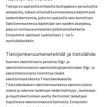
Tietoja on saatavilla erilaisilla kuntajakoon perustuvilla
aluejaoilla, lukuun ottamatta ennusteessa käytettäviä
laskentakertoimia, joita on saatavilla vain kunnittain.
Väestöennusteessa käytetään sen vuoden aluejakoa,
joka on voimassa ennusteen julkistamishetkellä.
Ennustetut väkiluvut luokitellaan 1- tai 5-
vuotisikäluokkiin.
Tietojenkeruumenetelmät ja tietolähde
Suomen väestötilasto perustuu Digi- ja
väestötietoviraston väestötietojärjestelmään. Digi- ja
väestötietovirasto toimittaa tiedot
väestönmuutoksista Tilastokeskukselle.
Tilastokeskuksen väestöennusteessa väestön tuleva
määrä ja rakenne lasketaan hedelmällisyys-, kuolevuus-
ja muuttokertoimien avulla. Kertoimet lasketaan
lopullisista väestönmuutostilastoista. Ennusteen