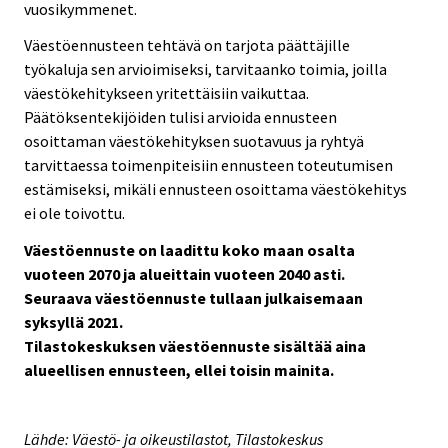
vuosikymmenet.
Väestöennusteen tehtävä on tarjota päättäjille
työkaluja sen arvioimiseksi, tarvitaanko toimia, joilla
väestökehitykseen yritettäisiin vaikuttaa.
Päätöksentekijöiden tulisi arvioida ennusteen
osoittaman väestökehityksen suotavuus ja ryhtyä
tarvittaessa toimenpiteisiin ennusteen toteutumisen
estämiseksi, mikäli ennusteen osoittama väestökehitys
ei ole toivottu.
Väestöennuste on laadittu koko maan osalta
vuoteen 2070 ja alueittain vuoteen 2040 asti.
Seuraava väestöennuste tullaan julkaisemaan
syksyllä 2021.
Tilastokeskuksen väestöennuste sisältää aina
alueellisen ennusteen, ellei toisin mainita.
Lähde: Väestö- ja oikeustilastot, Tilastokeskus