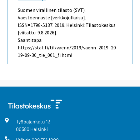
Suomen virallinen tilasto (SVT):
Väestöennuste [verkkojulkaisu].
ISSN=1798-5137. 2019. Helsinki: Tilastokeskus
[viitattu: 9.8.2026].
Saantitapa:
https://stat.fi/til/vaenn/2019/vaenn_2019_20
19-09-30_tie_001_fi.html
Työpajankatu
13
00580
Helsinki
Vaihde
029 551 1000