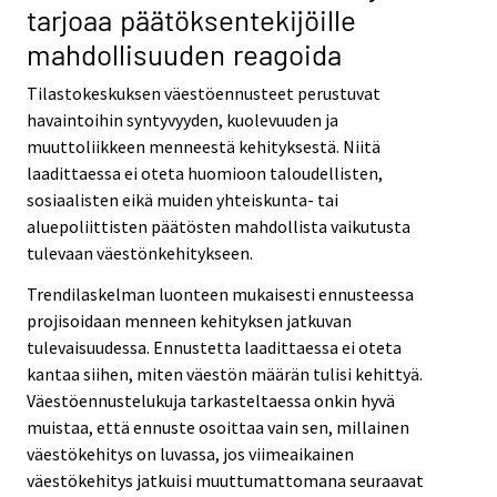
tarjoaa päätöksentekijöille
mahdollisuuden reagoida
Tilastokeskuksen väestöennusteet perustuvat
havaintoihin syntyvyyden, kuolevuuden ja
muuttoliikkeen menneestä kehityksestä. Niitä
laadittaessa ei oteta huomioon taloudellisten,
sosiaalisten eikä muiden yhteiskunta- tai
aluepoliittisten päätösten mahdollista vaikutusta
tulevaan väestönkehitykseen.
Trendilaskelman luonteen mukaisesti ennusteessa
projisoidaan menneen kehityksen jatkuvan
tulevaisuudessa. Ennustetta laadittaessa ei oteta
kantaa siihen, miten väestön määrän tulisi kehittyä.
Väestöennustelukuja tarkasteltaessa onkin hyvä
muistaa, että ennuste osoittaa vain sen, millainen
väestökehitys on luvassa, jos viimeaikainen
väestökehitys jatkuisi muuttumattomana seuraavat