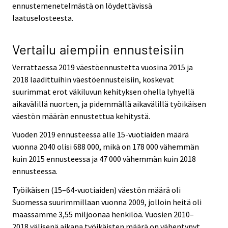
ennustemenetelmästä on löydettävissä
laatuselosteesta.
Vertailu aiempiin ennusteisiin
Verrattaessa 2019 väestöennustetta vuosina 2015 ja
2018 laadittuihin väestöennusteisiin, koskevat
suurimmat erot väkiluvun kehityksen ohella lyhyellä
aikavälillä nuorten, ja pidemmällä aikavälillä työikäisen
väestön määrän ennustettua kehitystä.
Vuoden 2019 ennusteessa alle 15-vuotiaiden määrä
vuonna 2040 olisi 688 000, mikä on 178 000 vähemmän
kuin 2015 ennusteessa ja 47 000 vähemmän kuin 2018
ennusteessa.
Työikäisen (15–64-vuotiaiden) väestön määrä oli
Suomessa suurimmillaan vuonna 2009, jolloin heitä oli
maassamme 3,55 miljoonaa henkilöä. Vuosien 2010–
2018 välisenä aikana työikäisten määrä on vähentynyt