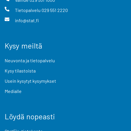
Tietopalvelu
029 551 2220
info@stat.fi
Kysy meiltä
Neuvonta ja tietopalvelu
Kysy tilastoista
Usein kysytyt kysymykset
Medialle
Löydä nopeasti