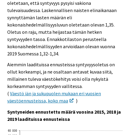
oletetaan, että syntyvyys pysyisi vakiona
tulevaisuudessa. Laskennallisen naisten elinaikanaan
synnyttämän lasten määrän eli
kokonaishedelmällisyysluvun oletetaan olevan 1,35.
Oletus on raju, mutta heijastaa tämän hetken
syntyvyyden tasoa. Ennakkotilaston perusteella
kokonaishedelmällisyyden arvioidaan olevan vuonna
2019 Suomessa 1,32-1,34.
Aiemmin laadituissa ennusteissa syntyvyysoletus on
ollut korkeampi, ja ne osaltaan antavat kuvaa siitä,
millainen tuleva väestökehitys voisi olla nykyistä
korkeamman syntyvyyden vallitessa.
(
Väestö iän ja sukupuolen mukaan eri vuosien
väestöennusteissa, koko maa
)
Syntyneiden ennustettu määrä vuosina 2015, 2018 ja
2019 laadituissa ennusteissa