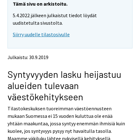
r
e
e
Tämä sivu on arkistoitu.
m
m
e
5.4.2022 jälkeen julkaistut tiedot löydät
o
o
m
v
v
uudistetulta sivustolta.
o
i
i
v
Siirry uudelle tilastosivulle
n
n
i
g
g
t
t
n
o
o
g
Julkaistu: 30.9.2019
a
a
t
n
n
o
Syntyvyyden lasku heijastuu
o
o
a
t
t
alueiden tulevaan
h
h
n
e
e
o
väestökehitykseen
r
r
t
s
s
h
Tilastokeskuksen tuoreimman väestöennusteen
e
e
e
mukaan Suomessa ei 15 vuoden kuluttua ole enää
r
r
v
v
r
yhtään maakuntaa, jossa syntyy enemmän ihmisiä kuin
i
i
s
kuolee, jos syntyvyys pysyy nyt havaitulla tasolla.
c
c
e
Maamme väkiluku lähtee nykyisellä kehityksellä