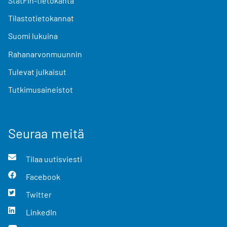
StatFin-tietokanta
Tilastotietokannat
Suomi lukuina
Rahanarvonmuunnin
Tulevat julkaisut
Tutkimusaineistot
Seuraa meitä
Tilaa uutisviesti
Facebook
Twitter
LinkedIn