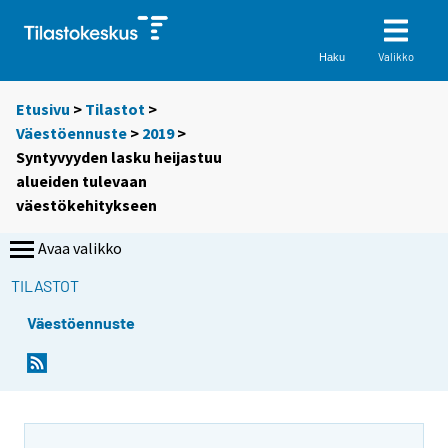
Valikko
Haku
Etusivu
>
Tilastot
>
Väestöennuste
>
2019
>
Syntyvyyden lasku heijastuu
alueiden tulevaan
väestökehitykseen
Avaa valikko
TILASTOT
Väestöennuste
Y
Y
Y
o
o
o
u
u
u
a
a
a
r
r