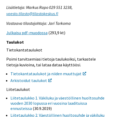
Lisätietoja: Markus Rapo 029 551 3238,
vaesto.tilasto@tilastokeskus.fi
Vastaava tilastojohtaja: Jari Tarkoma
Julkaisu pdf-muodossa
(293,9 kt)
Taulukot
Tietokantataulukot
Poimi tarvitsemiasi tietoja taulukoiksi, tarkastele
tietoja kuvioina, tai lataa dataa käyttöösi.
Tietokantataulukot ja niiden muuttujat
Arkistoidut taulukot
Liitetaulukot
Liitetaulukko 1. Väkiluku ja väestöllinen huoltosuhde
vuoden 2030 lopussa eri vuosina laadituissa
ennusteissa
(30.9.2019)
Liitetaulukko 2. Väestöllinen huoltosuhde ja väkiluku