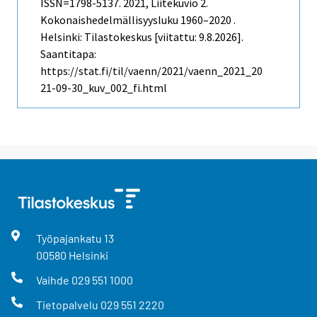
ISSN=1798-5137. 2021, Liitekuvio 2.
Kokonaishedelmällisyysluku 1960–2020 .
Helsinki: Tilastokeskus [viitattu: 9.8.2026].
Saantitapa:
https://stat.fi/til/vaenn/2021/vaenn_2021_20
21-09-30_kuv_002_fi.html
Työpajankatu
13
00580
Helsinki
Vaihde
029 551 1000
Tietopalvelu
029 551 2220