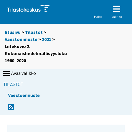
Valikko
Haku
Etusivu
>
Tilastot
>
Väestöennuste
>
2021
>
Liitekuvio 2.
Kokonaishedelmällisyysluku
1960–2020
Avaa valikko
TILASTOT
Väestöennuste