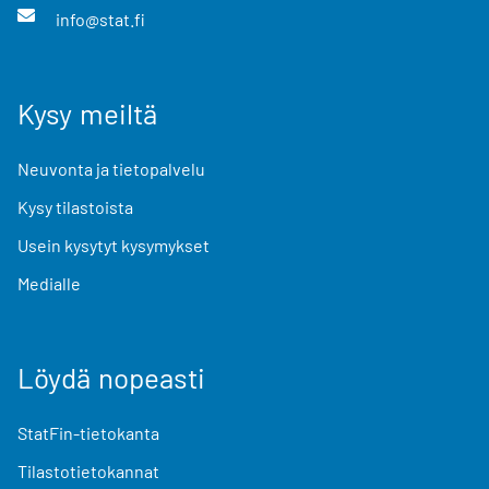
info@stat.fi
Kysy meiltä
Neuvonta ja tietopalvelu
Kysy tilastoista
Usein kysytyt kysymykset
Medialle
Löydä nopeasti
StatFin-tietokanta
Tilastotietokannat