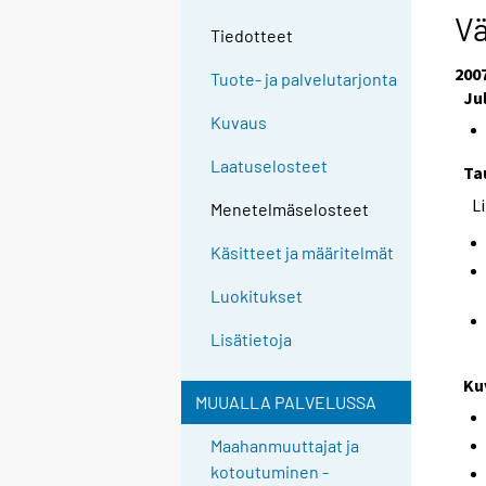
V
Tiedotteet
200
Tuote- ja palvelutarjonta
Ju
Kuvaus
Laatuselosteet
Ta
L
Menetelmäselosteet
Käsitteet ja määritelmät
Luokitukset
Lisätietoja
Ku
MUUALLA PALVELUSSA
Maahanmuuttajat ja
kotoutuminen -