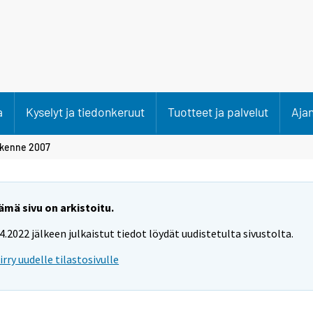
a
Kyselyt ja tiedonkeruut
Tuotteet ja palvelut
Aja
akenne 2007
ämä sivu on arkistoitu.
.4.2022 jälkeen julkaistut tiedot löydät uudistetulta sivustolta.
iirry uudelle tilastosivulle