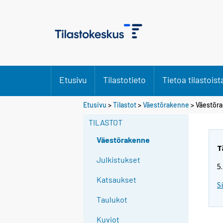
Etusivu
Tilastotieto
Tietoa tilastoist
Etusivu
>
Tilastot
>
Väestörakenne
> Väestör
TILASTOT
Väestörakenne
T
Julkistukset
5
Katsaukset
S
Taulukot
Kuviot