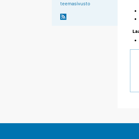
teemasivusto
La