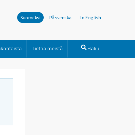
Suomeksi
På svenska
In English
nkohtaista
Tietoa meistä
Haku