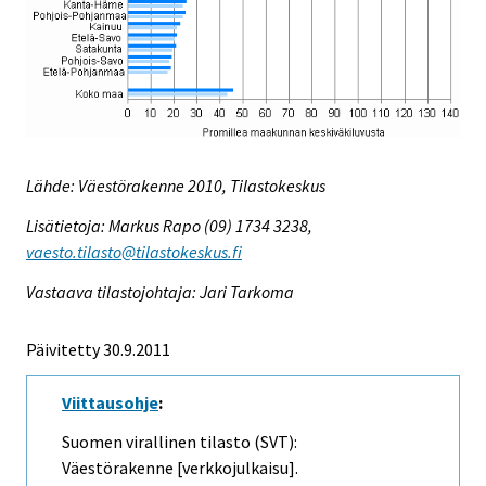
Lähde: Väestörakenne 2010, Tilastokeskus
Lisätietoja: Markus Rapo (09) 1734 3238,
vaesto.tilasto@tilastokeskus.fi
Vastaava tilastojohtaja: Jari Tarkoma
Päivitetty 30.9.2011
Viittausohje
:
Suomen virallinen tilasto (SVT):
Väestörakenne [verkkojulkaisu].