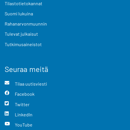
Tilastotietokannat
Suomi lukuina
Rahanarvonmuunnin
Tulevat julkaisut
Tutkimusaineistot
Seuraa meitä
Tilaa uutisviesti
Facebook
Twitter
LinkedIn
YouTube