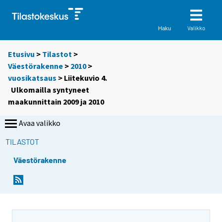
Valikko
Haku
Etusivu
>
Tilastot
>
Väestörakenne
>
2010
>
vuosikatsaus
> Liitekuvio 4.
Ulkomailla syntyneet
maakunnittain 2009 ja 2010
Avaa valikko
TILASTOT
Väestörakenne