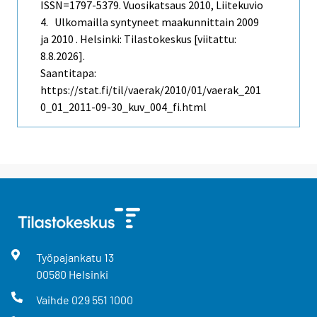
ISSN=1797-5379.
Vuosikatsaus
2010, Liitekuvio
4. Ulkomailla syntyneet maakunnittain 2009
ja 2010 . Helsinki: Tilastokeskus [viitattu:
8.8.2026].
Saantitapa:
https://stat.fi/til/vaerak/2010/01/vaerak_201
0_01_2011-09-30_kuv_004_fi.html
Työpajankatu
13
00580
Helsinki
Vaihde
029 551 1000