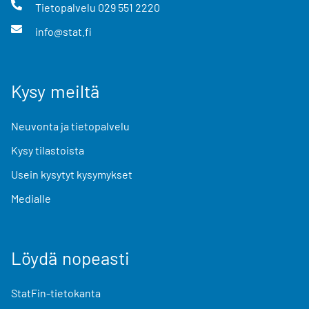
Tietopalvelu
029 551 2220
info@stat.fi
Kysy meiltä
Neuvonta ja tietopalvelu
Kysy tilastoista
Usein kysytyt kysymykset
Medialle
Löydä nopeasti
StatFin-tietokanta