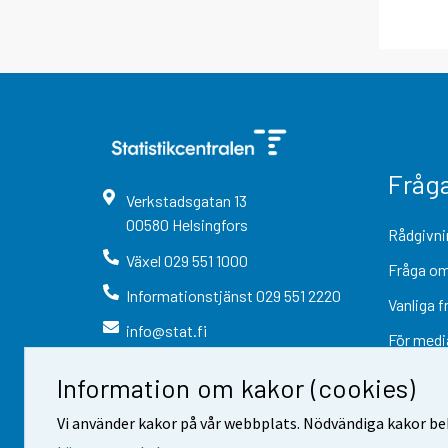
Fråg
Verkstadsgatan
13
00580
Helsingfors
Rådgivni
Växel
029 551 1000
Fråga om
Informationstjänst
029 551 2220
Vanliga f
info@stat.fi
För medi
Information om kakor (cookies)
Vi använder kakor på vår webbplats. Nödvändiga kakor beh