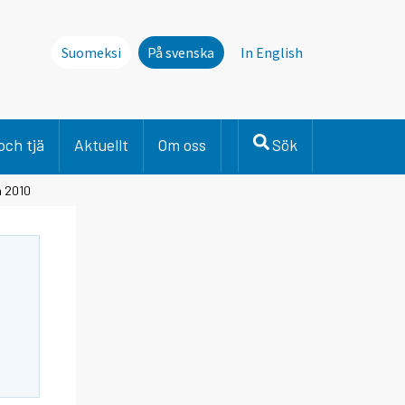
Suomeksi
På svenska
In English
och tjä
Aktuellt
Om oss
Sök
h 2010