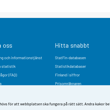
a oss
Hitta snabbt
ng och informationstjänst
StatFin-databasen
 statistik
Statistikdatabaser
rågor (FAQ)
Finland i siffror
a
Prisomräknaren
Kommande publiceringar
Undersökningsmaterial
övs för att webbplatsen ska fungera på rätt sätt. Andra kakor behö