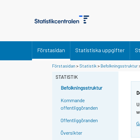
Förstasidan
Statistiska uppgifter
St
Förstasidan
>
Statistik
>
Befolkningsstruktur
STATISTIK
Befolkningsstruktur
D
Kommande
U
offentliggöranden
w
Offentliggöranden
G
Översikter