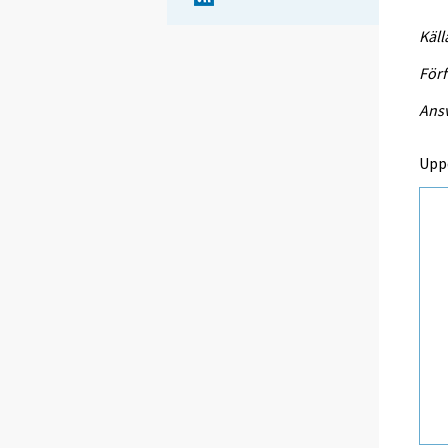
Käll
Förf
Ansv
Upp