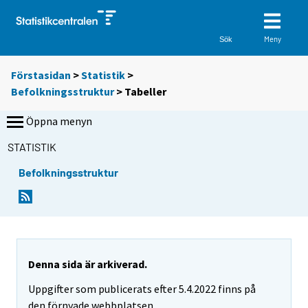
Meny
Sök
Förstasidan
>
Statistik
>
Befolkningsstruktur
> Tabeller
Öppna menyn
STATISTIK
Befolkningsstruktur
D
D
u
u
f
f
l
l
y
y
t
t
Denna sida är arkiverad.
t
t
Uppgifter som publicerats efter 5.4.2022 finns på
a
a
r
r
den förnyade webbplatsen.