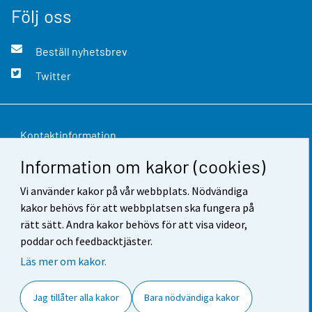
Följ oss
Beställ nyhetsbrev
Twitter
Kontaktinformation
Information om kakor (cookies)
Respons
Vi använder kakor på vår webbplats. Nödvändiga
Användarvillkor
kakor behövs för att webbplatsen ska fungera på
Dataskydd
rätt sätt. Andra kakor behövs för att visa videor,
poddar och feedbacktjäster.
Tillgänglighet
Läs mer om kakor.
Information om webbplatsen
Jag tillåter alla kakor
Bara nödvändiga kakor
Cookie-inställningar