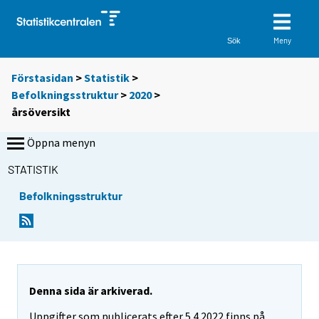
Meny
Sök
Förstasidan
>
Statistik
>
Befolkningsstruktur
>
2020
>
årsöversikt
Öppna menyn
STATISTIK
Befolkningsstruktur
Denna sida är arkiverad.
Uppgifter som publicerats efter 5.4.2022 finns på