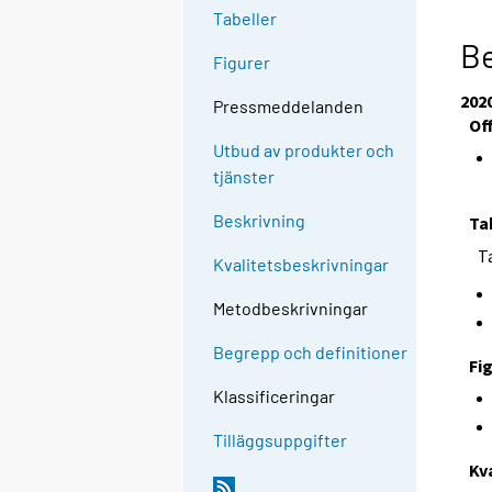
Tabeller
Be
Figurer
202
Pressmeddelanden
Of
Utbud av produkter och
tjänster
Beskrivning
Ta
T
Kvalitetsbeskrivningar
Metodbeskrivningar
Begrepp och definitioner
Fi
Klassificeringar
Tilläggsuppgifter
Kv