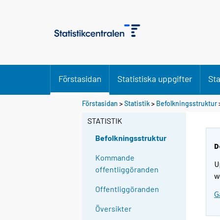
Förstasidan
Statistiska uppgifter
Sta
Förstasidan
>
Statistik
>
Befolkningsstruktur
STATISTIK
Befolkningsstruktur
D
Kommande
U
offentliggöranden
w
Offentliggöranden
G
Översikter