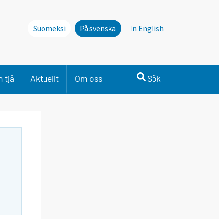
Suomeksi
På svenska
In English
 tjä
Aktuellt
Om oss
Sök