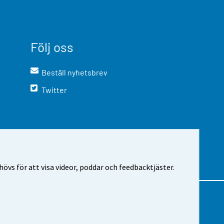
Följ oss
Beställ nyhetsbrev
Twitter
vs för att visa videor, poddar och feedbacktjäster.
m webbplatsen
Cookie-inställningar