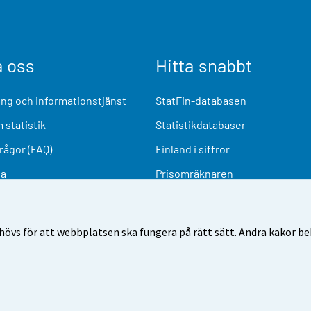
a oss
Hitta snabbt
ng och informationstjänst
StatFin-databasen
 statistik
Statistikdatabaser
frågor (FAQ)
Finland i siffror
ia
Prisomräknaren
Kommande publiceringar
Undersökningsmaterial
övs för att webbplatsen ska fungera på rätt sätt. Andra kakor behö
nvändarvillkor
Dataskydd
Tillgänglighet
Information o