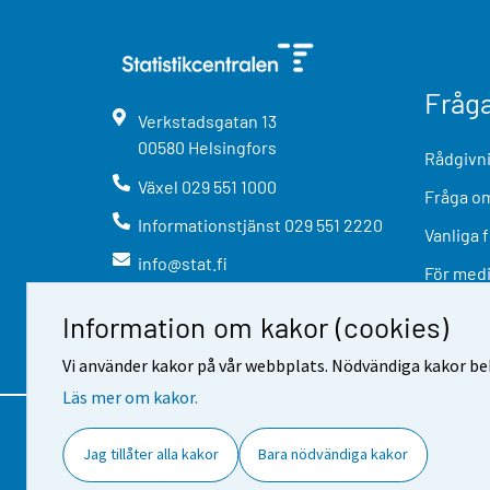
Fråg
Verkstadsgatan
13
00580
Helsingfors
Rådgivni
Växel
029 551 1000
Fråga om
Informationstjänst
029 551 2220
Vanliga 
info@stat.fi
För med
Information om kakor (cookies)
Vi använder kakor på vår webbplats. Nödvändiga kakor beh
Läs mer om kakor.
Kontaktinformation
Respons
A
Jag tillåter alla kakor
Bara nödvändiga kakor