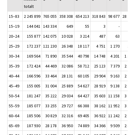
totalt
15–83
2 245 899
765 055
358 308
654 213
318 843
98 677
28 153
15–19
144 041
143 334
649
55
3
-
-
20–24
155 877
142 075
10 028
3 214
487
63
8
25–29
172 237
121 230
26 348
18 117
4 751
1 270
368
30–34
169 564
71 890
35 544
40 798
14 748
4 201
1 346
35–39
172 424
44 469
32 086
58 712
25 123
7 379
2 332
40–44
166 596
33 464
28 131
60 105
29 904
9 163
2 947
45–49
155 005
31 004
25 889
54 627
28 919
9 138
2 822
50–54
181 247
35 222
29 034
64 427
35 603
11 158
3 223
55–59
185 077
33 255
29 727
66 388
38 162
11 952
3 168
60–64
185 506
30 829
32 316
69 405
36 922
11 242
2 789
65–69
187 930
28 178
36 950
74 889
34 366
9 509
2 315