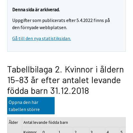
Denna sida är arkiverad.
Uppgifter som publicerats efter 5.4.2022 finns på
den förnyade webbplatsen.
Gå till den nya statistiksidan.
Tabellbilaga 2. Kvinnor i åldern
15–83 år efter antalet levande
födda barn 31.12.2018
Öppna den här
tabellen större
Ålder
Antal levande födda barn
Kvinnor
0
1
2
3
4
5