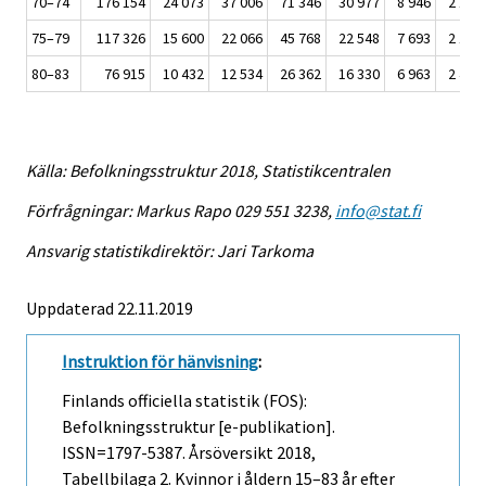
70–74
176 154
24 073
37 006
71 346
30 977
8 946
2 161
75–79
117 326
15 600
22 066
45 768
22 548
7 693
2 179
80–83
76 915
10 432
12 534
26 362
16 330
6 963
2 495
Källa: Befolkningsstruktur 2018, Statistikcentralen
Förfrågningar: Markus Rapo 029 551 3238,
info@stat.fi
Ansvarig statistikdirektör: Jari Tarkoma
Uppdaterad 22.11.2019
Instruktion för hänvisning
:
Finlands officiella statistik (FOS):
Befolkningsstruktur [e-publikation].
ISSN=1797-5387.
Årsöversikt
2018,
Tabellbilaga 2. Kvinnor i åldern 15–83 år efter