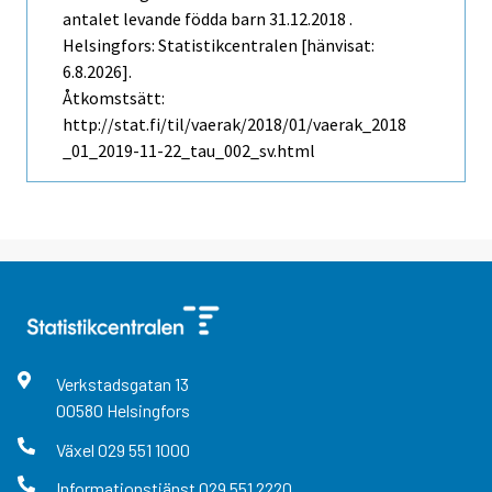
antalet levande födda barn 31.12.2018 .
Helsingfors: Statistikcentralen [hänvisat:
6.8.2026].
Åtkomstsätt:
http://stat.fi/til/vaerak/2018/01/vaerak_2018
_01_2019-11-22_tau_002_sv.html
Verkstadsgatan
13
00580
Helsingfors
Växel
029 551 1000
Informationstjänst
029 551 2220