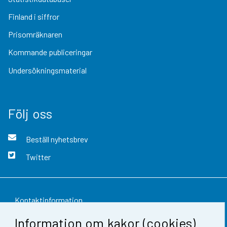
Finland i siffror
Prisomräknaren
Kommande publiceringar
Undersökningsmaterial
Följ oss
Beställ nyhetsbrev
Twitter
Kontaktinformation
Information om kakor (cookies)
Respons