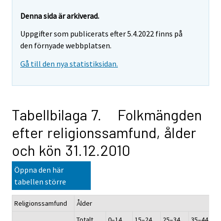
Denna sida är arkiverad.
Uppgifter som publicerats efter 5.4.2022 finns på
den förnyade webbplatsen.
Gå till den nya statistiksidan.
Tabellbilaga 7. Folkmängden
efter religionssamfund, ålder
och kön 31.12.2010
Öppna den här
tabellen större
Religionssamfund
Ålder
Totalt
0–14
15–24
25–34
35–44