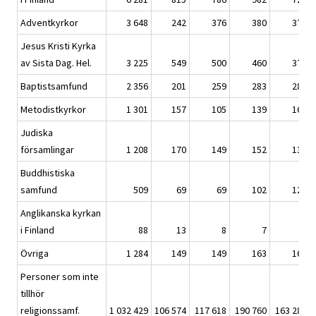
Adventkyrkor
3 648
242
376
380
376
Jesus Kristi Kyrka
av Sista Dag. Hel.
3 225
549
500
460
371
Baptistsamfund
2 356
201
259
283
289
Metodistkyrkor
1 301
157
105
139
165
Judiska
församlingar
1 208
170
149
152
137
Buddhistiska
samfund
509
69
69
102
121
Anglikanska kyrkan
i Finland
88
13
8
7
8
Övriga
1 284
149
149
163
163
Personer som inte
tillhör
religionssamf.
1 032 429
106 574
117 618
190 760
163 288