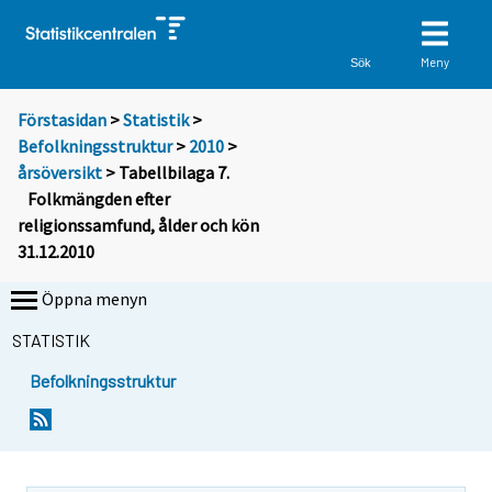
Meny
Sök
Förstasidan
>
Statistik
>
Befolkningsstruktur
>
2010
>
årsöversikt
> Tabellbilaga 7.
Folkmängden efter
religionssamfund, ålder och kön
31.12.2010
Öppna menyn
STATISTIK
Befolkningsstruktur