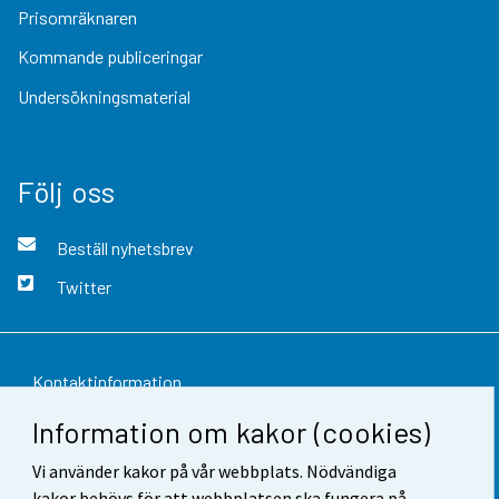
Prisomräknaren
Kommande publiceringar
Undersökningsmaterial
Följ oss
Beställ nyhetsbrev
Twitter
Kontaktinformation
Information om kakor (cookies)
Respons
Vi använder kakor på vår webbplats. Nödvändiga
Användarvillkor
kakor behövs för att webbplatsen ska fungera på