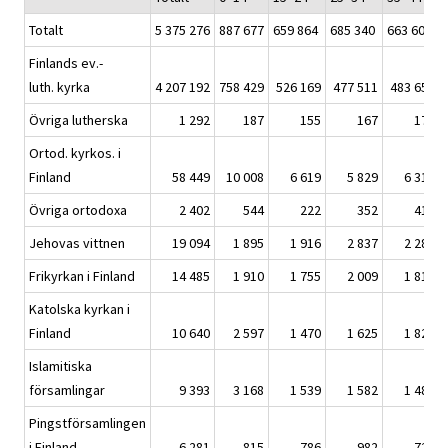
Totalt
5 375 276
887 677
659 864
685 340
663 600
Finlands ev.-
luth. kyrka
4 207 192
758 429
526 169
477 511
483 650
Övriga lutherska
1 292
187
155
167
172
Ortod. kyrkos. i
Finland
58 449
10 008
6 619
5 829
6 319
Övriga ortodoxa
2 402
544
222
352
412
Jehovas vittnen
19 094
1 895
1 916
2 837
2 285
Frikyrkan i Finland
14 485
1 910
1 755
2 009
1 812
Katolska kyrkan i
Finland
10 640
2 597
1 470
1 625
1 824
Islamitiska
församlingar
9 393
3 168
1 539
1 582
1 482
Pingstförsamlingen
i Finland
6 281
815
786
982
726