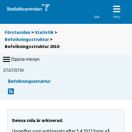
Meny
Sök
Förstasidan
>
Statistik
>
Befolkningsstruktur
>
Befolkningsstruktur 2010
Öppna menyn
STATISTIK
Befolkningsstruktur
Denna sida är arkiverad.
Uppgifter som publicerats efter 5.4.2022 finns på