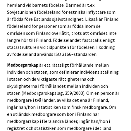
hemland vid barnets födelse. Därmed är t.ex.
Sovjetunionen födelseland för estniska inflyttare som
är födda före Estlands självständighet. Likaså är Finland
födelseland för personer som är födda inom de
områden som Finland överlåtit, trots att området inte
längre hör till Finland. Födelselandet fastställs enligt
statsstrukturen vid tidpunkten för födelsen. I kodning
av födelseland används ISO 3166–standarden.
Medborgarskap
är ett rättsligt förhållande mellan
individen och staten, som definierar individens ställning
i staten och de viktigaste rättigheterna och
skyldigheterna i förhållandet mellan individen och
staten (Medborgarskapslag, 359/2003). Om en person är
medborgare i två länder, av vilka det ena är Finland,
ingår han/hon i statistiken som finsk medborgare. Om
en utländsk medborgare som bor i Finland har
medborgarskap i flera andra länder, ingår han/hon i
registret och statistiken som medborgare i det land