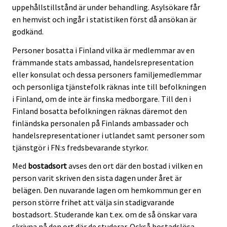
uppehållstillstånd är under behandling. Asylsökare får
en hemvist och ingår i statistiken först då ansökan är
godkänd.
Personer bosatta i Finland vilka är medlemmar av en
främmande stats ambassad, handelsrepresentation
eller konsulat och dessa personers familjemedlemmar
och personliga tjänstefolk räknas inte till befolkningen
i Finland, om de inte är finska medborgare. Till den i
Finland bosatta befolkningen räknas däremot den
finländska personalen på Finlands ambassader och
handelsrepresentationer i utlandet samt personer som
tjänstgör i FN:s fredsbevarande styrkor.
Med
bostadsort
avses den ort där den bostad i vilken en
person varit skriven den sista dagen under året är
belägen. Den nuvarande lagen om hemkommun ger en
person större frihet att välja sin stadigvarande
bostadsort. Studerande kan t.ex. om de så önskar vara
skrivna på den ort där de studerar. Också bostadslösa