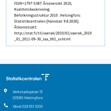
ISSN=1797-5387.
Årsöversikt
2010,
Kvalitetsbeskrivning:
Befolkningsstruktur 2010 . Helsingfors:
Statistikcentralen [hänvisat: 9.8.2026].
Åtkomstsätt:
http://stat.fi/til/vaerak/2010/01/vaerak_2010
_01_2011-09-30_laa_001_sv.html
Verkstadsgatan
13
00580
Helsingfors
Växel
029 551 1000