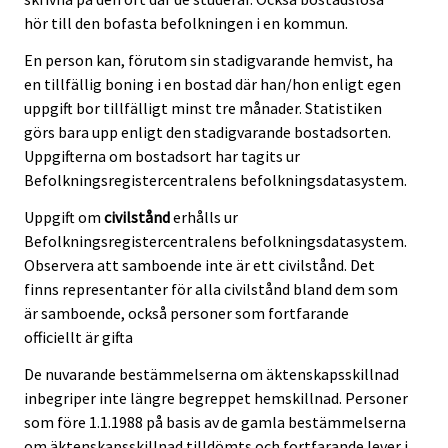
hör till den bofasta befolkningen i en kommun.
En person kan, förutom sin stadigvarande hemvist, ha
en tillfällig boning i en bostad där han/hon enligt egen
uppgift bor tillfälligt minst tre månader. Statistiken
görs bara upp enligt den stadigvarande bostadsorten.
Uppgifterna om bostadsort har tagits ur
Befolkningsregistercentralens befolkningsdatasystem.
Uppgift om
civilstånd
erhålls ur
Befolkningsregistercentralens befolkningsdatasystem.
Observera att samboende inte är ett civilstånd. Det
finns representanter för alla civilstånd bland dem som
är samboende, också personer som fortfarande
officiellt är gifta
De nuvarande bestämmelserna om äktenskapsskillnad
inbegriper inte längre begreppet hemskillnad. Personer
som före 1.1.1988 på basis av de gamla bestämmelserna
om äktenskapsskillnad tilldömts och fortfarande lever i