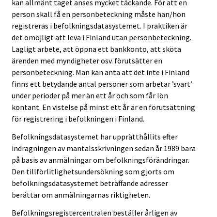
kan allmänt taget anses mycket täckande. För att en
person skall få en personbeteckning måste han/hon
registreras i befolkningsdatasystemet. I praktiken är
det omöjligt att leva i Finland utan personbeteckning.
Lagligt arbete, att öppna ett bankkonto, att sköta
ärenden med myndigheter osv. förutsätter en
personbeteckning. Man kan anta att det inte i Finland
finns ett betydande antal personer som arbetar ’svart’
under perioder på mer än ett år och som får lön
kontant. En vistelse på minst ett år är en förutsättning
för registrering i befolkningen i Finland.
Befolkningsdatasystemet har upprätthållits efter
indragningen av mantalsskrivningen sedan år 1989 bara
på basis av anmälningar om befolkningsförändringar.
Den tillförlitlighetsundersökning som gjorts om
befolkningsdatasystemet beträffande adresser
berättar om anmälningarnas riktigheten.
Befolkningsregistercentralen beställer årligen av