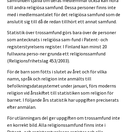
samfunden själva om deras medlemmar också kan höra
till andra religiösa samfund. Dessa personer finns inte
med i medlemsantalet för det religiösa samfund som de
anslutit sig till då de redan tillhört ett annat samfund.
Statistik över trossamfund görs bara över de personer
som antecknats i religiösa sam-fund i Patent- och
registerstyrelsens register. I Finland kan minst 20
fullvuxna perso-ner grunda ett religionssamfund
(Religionsfrihetslag 453/2003).
För de barn som fötts i slutet av året och för vilka
namn, språk och religion inte anmälts till
befolkningsdatasystemet under januari, förs moderns
religion vid årsskiftet till statistiken som religion för
barnet. I följande års statistik har uppgiften preciserats
efter anmälan.
För utlänningars del ger uppgiften om trossamfund inte
en korrekt bild. Alla religionssamfund finns inte i
Patent- och registerstyrelsens register och alla