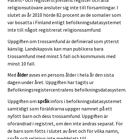
religionsutövare ansluter sig inte till församlingar. I
slutet av år 2010 hörde 82 procent av de somalier som
var bosatta i Finland enligt befolkningsdatasystemet
inte till något registrerat religionssamfund.
Uppgiften om trossamfund är definierad som ytterst
känslig. Landskapsvis kan man publicera bara
trossamfund med minst 5 fall och kommunvis med
minst 10 fall.
Med
ålder
avses en persons ålder i hela år den sista
dagen under året. Uppgiften har tagits ur
Befolkningsregistercentralens befolkningsdatasystem.
Uppgiften om
språk
införs i befolkningsdatasystemet
samtidigt som föräldrarna uppger namnet på ett
nyfött barn och dess trossamfund. Uppgiften är
oförändrad i registret, om den inte ändras separat. För
de barn som fötts i slutet av året och för vilka namn,
språk och religion inte meddelats till