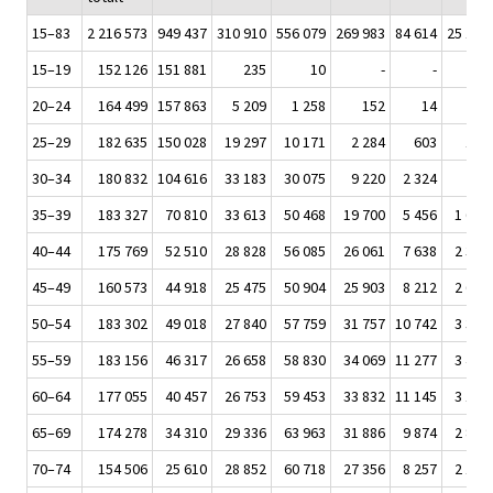
15–83
2 216 573
949 437
310 910
556 079
269 983
84 614
25 150
15–19
152 126
151 881
235
10
-
-
-
20–24
164 499
157 863
5 209
1 258
152
14
3
25–29
182 635
150 028
19 297
10 171
2 284
603
190
30–34
180 832
104 616
33 183
30 075
9 220
2 324
792
35–39
183 327
70 810
33 613
50 468
19 700
5 456
1 616
40–44
175 769
52 510
28 828
56 085
26 061
7 638
2 378
45–49
160 573
44 918
25 475
50 904
25 903
8 212
2 689
50–54
183 302
49 018
27 840
57 759
31 757
10 742
3 389
55–59
183 156
46 317
26 658
58 830
34 069
11 277
3 419
60–64
177 055
40 457
26 753
59 453
33 832
11 145
3 108
65–69
174 278
34 310
29 336
63 963
31 886
9 874
2 804
70–74
154 506
25 610
28 852
60 718
27 356
8 257
2 130