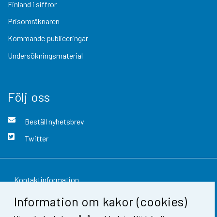
Finland i siffror
Prisomräknaren
Kommande publiceringar
Undersökningsmaterial
Följ oss
Beställ nyhetsbrev
Twitter
Kontaktinformation
Information om kakor (cookies)
Respons