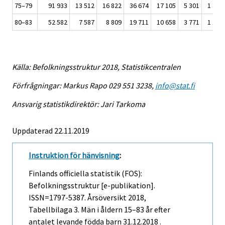
75–79
91 933
13 512
16 822
36 674
17 105
5 301
1 450
80–83
52 582
7 587
8 809
19 711
10 658
3 771
1 182
Källa: Befolkningsstruktur 2018, Statistikcentralen
Förfrågningar: Markus Rapo 029 551 3238,
info@stat.fi
Ansvarig statistikdirektör: Jari Tarkoma
Uppdaterad 22.11.2019
Instruktion för hänvisning
:
Finlands officiella statistik (FOS):
Befolkningsstruktur [e-publikation].
ISSN=1797-5387.
Årsöversikt
2018,
Tabellbilaga 3. Män i åldern 15–83 år efter
antalet levande födda barn 31.12.2018 .