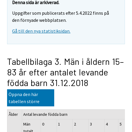
Denna sida är arkiverad.
Uppgifter som publicerats efter 5.4.2022 finns på
den förnyade webbplatsen.
Gå till den nya statistiksidan.
Tabellbilaga 3. Män i åldern 15–
83 år efter antalet levande
födda barn 31.12.2018
Öppna den här
tabellen större
Ålder
Antal levande födda barn
Män
0
1
2
3
4
5
totalt