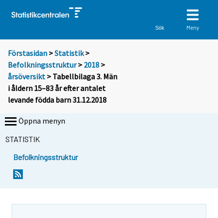
Meny
Sök
Förstasidan
>
Statistik
>
Befolkningsstruktur
>
2018
>
årsöversikt
> Tabellbilaga 3. Män
i åldern 15–83 år efter antalet
levande födda barn 31.12.2018
Öppna menyn
STATISTIK
Befolkningsstruktur