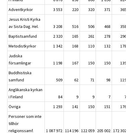
Adventkyrkor
3 553
220
320
371
365
Jesus Kristi Kyrka
av Sista Dag. Hel.
3 208
516
506
468
358
Baptistsamfund
2 320
165
261
278
296
Metodistkyrkor
1 342
168
110
132
178
Judiska
församlingar
1 198
167
150
150
139
Buddhistiska
samfund
509
62
71
98
119
Anglikanska kyrkan
i Finland
84
9
9
7
7
Övriga
1 293
141
150
151
176
Personer som inte
tillhör
religionssamf.
1 087 972
114 196
122 059
205 002
172 302
18