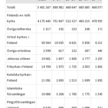
Totalt
5 401 267
888 982
660 647
685 685
660 077
74
Finlands ev.-luth.
kyrka
4 175 443
751 867
522 327
463 215
470 935
54
Övriga lutherska
1 317
192
153
168
172
Ortod. kyrkos. i
Finland
58 584
10 035
6 631
5 858
6 210
Övriga ortodoxa
2 599
617
232
387
440
Jehovas vittnen
19 001
1 857
1 805
2 777
2 259
Frikyrkan i Finland
14 789
1 973
1 725
2 053
1 861
Katolska kyrkan i
Finland
11 091
2 693
1 513
1 699
1 891
Islamitiska
församlingar
10 088
3 206
1 765
1 775
1 545
Pingstförsamlingen
i Finland
6 876
898
860
1 096
824