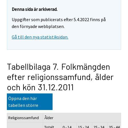
Denna sida är arkiverad.
Uppgifter som publicerats efter 5.4.2022 finns på
den förnyade webbplatsen.
Gå till den nya statistiksidan.
Tabellbilaga 7. Folkmängden
efter religionssamfund, ålder
och kön 31.12.2011
Öppna den här
tabellen större
Religionssamfund
Ålder
Totalt
0 - 14
15 - 24
25 - 34
35 - 44
45