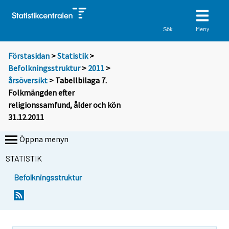
Meny
Sök
Förstasidan
>
Statistik
>
Befolkningsstruktur
>
2011
>
årsöversikt
> Tabellbilaga 7.
Folkmängden efter
religionssamfund, ålder och kön
31.12.2011
Öppna menyn
STATISTIK
Befolkningsstruktur