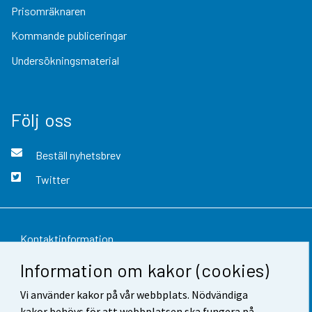
Prisomräknaren
Kommande publiceringar
Undersökningsmaterial
Följ oss
Beställ nyhetsbrev
Twitter
Kontaktinformation
Information om kakor (cookies)
Respons
Vi använder kakor på vår webbplats. Nödvändiga
Användarvillkor
kakor behövs för att webbplatsen ska fungera på