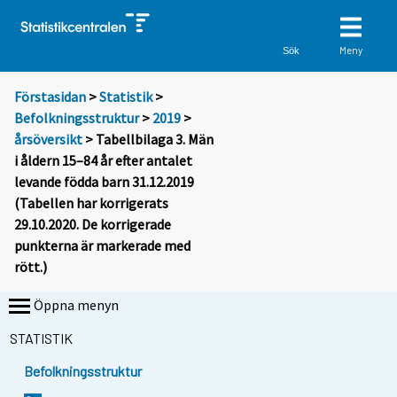
Meny
Sök
Förstasidan
>
Statistik
>
Befolkningsstruktur
>
2019
>
årsöversikt
> Tabellbilaga 3. Män
i åldern 15–84 år efter antalet
levande födda barn 31.12.2019
(Tabellen har korrigerats
29.10.2020. De korrigerade
punkterna är markerade med
rött.)
Öppna menyn
STATISTIK
Befolkningsstruktur