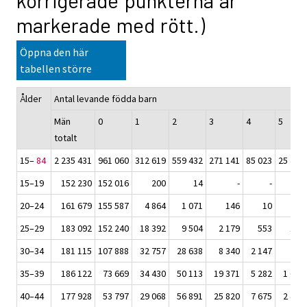
korrigerade punkterna är
markerade med rött.)
Öppna den här
tabellen större
Ålder
Antal levande födda barn
Män
0
1
2
3
4
5
totalt
15–
84
2 235 431
961 060
312 619
559 432
271 141
85 023
25 402
15–19
152 230
152 016
200
14
-
-
-
20–24
161 679
155 587
4 864
1 071
146
10
1
25–29
183 092
152 240
18 392
9 504
2 179
553
162
30–34
181 115
107 888
32 757
28 638
8 340
2 147
749
35–39
186 122
73 669
34 430
50 113
19 371
5 282
1 624
40–44
177 928
53 797
29 068
56 891
25 820
7 675
2 415