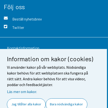
Följ oss
Beställ nyhetsbrev
Twitter
Kontaktinformation
Information om kakor (cookies)
Respons
Vi använder kakor på vår webbplats. Nödvändiga
Användarvillkor
kakor behövs för att webbplatsen ska fungera på
Dataskydd
rätt sätt. Andra kakor behövs för att visa videor,
poddar och feedbacktjäster.
Tillgänglighet
Läs mer om kakor.
Information om webbplatsen
Jag tillåter alla kakor
Bara nödvändiga kakor
Cookie-inställningar