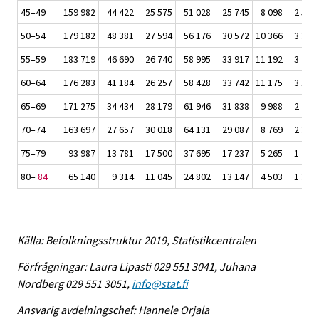
45–49
159 982
44 422
25 575
51 028
25 745
8 098
2 592
50–54
179 182
48 381
27 594
56 176
30 572
10 366
3 313
55–59
183 719
46 690
26 740
58 995
33 917
11 192
3 494
60–64
176 283
41 184
26 257
58 428
33 742
11 175
3 155
65–69
171 275
34 434
28 179
61 946
31 838
9 988
2 785
70–74
163 697
27 657
30 018
64 131
29 087
8 769
2 305
75–79
93 987
13 781
17 500
37 695
17 237
5 265
1 458
80–
84
65 140
9 314
11 045
24 802
13 147
4 503
1 349
Källa: Befolkningsstruktur 2019, Statistikcentralen
Förfrågningar: Laura Lipasti 029 551 3041, Juhana
Nordberg 029 551 3051,
info@stat.fi
Ansvarig avdelningschef: Hannele Orjala