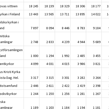
ovas vittnen
18 245
18 239
18 329
18 306
18 177
1
yrkan i Finland
13 443
13 565
13 711
13 895
14 022
1
lska kyrkan i
land
7 897
8 094
8 446
8 783
9 184
mitiska
samlingar
2 748
2 833
4 239
4 944
5 689
gstförsamlingen
nland
1 000
1 294
1 992
2 485
3 455
entkyrkor
4 099
4 031
4 015
3 986
3 821
s Kristi Kyrka
ista Dag. Hel.
3 317
3 315
3 301
3 282
3 264
tistsamfund
2 446
2 611
2 422
2 419
2 398
odistkyrkor
1 244
1 250
1 256
1 281
1 267
iska
samlingar
1 189
1 203
1 184
1 194
1 181