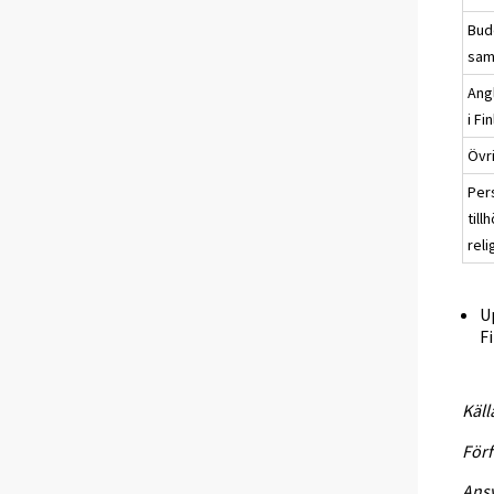
Bud
sam
Ang
i Fi
Övr
Per
till
rel
U
F
Käll
Förf
Ansv