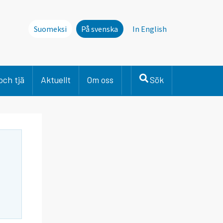
Suomeksi
På svenska
In English
och tjä
Aktuellt
Om oss
Sök