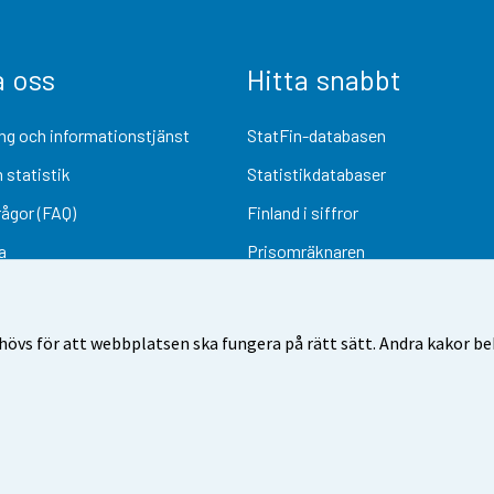
a oss
Hitta snabbt
ng och informationstjänst
StatFin-databasen
 statistik
Statistikdatabaser
rågor (FAQ)
Finland i siffror
a
Prisomräknaren
Kommande publiceringar
Undersökningsmaterial
övs för att webbplatsen ska fungera på rätt sätt. Andra kakor behö
Användarvillkor
Dataskydd
Tillgänglighet
Information om