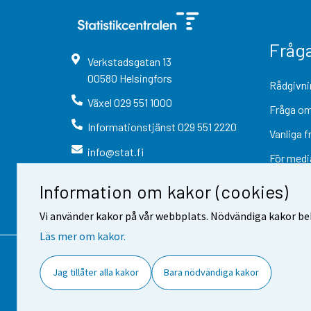
Fråg
Verkstadsgatan
13
00580
Helsingfors
Rådgivni
Växel
029 551 1000
Fråga om
Informationstjänst
029 551 2220
Vanliga f
info@stat.fi
För medi
Information om kakor (cookies)
Vi använder kakor på vår webbplats. Nödvändiga kakor beh
Läs mer om kakor.
Kontaktinformation
Respons
Jag tillåter alla kakor
Bara nödvändiga kakor