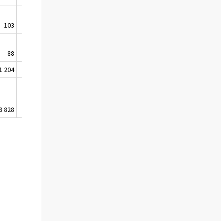
103
353
88
89
1 204
1 239
8 828
945 330