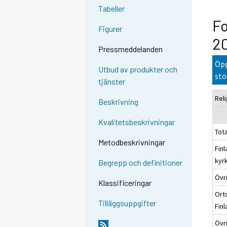
Tabeller
Fo
Figurer
2
Pressmeddelanden
Öpp
Utbud av produkter och
stö
tjänster
Rel
Beskrivning
Kvalitetsbeskrivningar
Tota
Metodbeskrivningar
Finl
kyr
Begrepp och definitioner
Övr
Klassificeringar
Orto
Tilläggsuppgifter
Fin
Övr