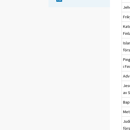
Jeh
Frik
Kato
Fin
Isla
för
Pin
i Fi
Adv
Jesu
av S
Bap
Met
Jud
för