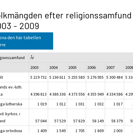
lkmängden efter religionssamfund
003 - 2009
na den här tabellen
rre
igionssamfund
År
2003
2004
2005
2006
2007
200
lt
5 219 732
5 236 611
5 255 580
5 276 955
5 300 484
5 32
ands ev.-luth.
ka
4 396 813
4 386 336
4 373 556
4 355 949
4 334 586
4 29
iga lutherska
1 019
1 012
1 031
1 032
1 017
d. kyrkos. i
land
57 044
57 529
57 829
58 149
58 379
5
iga ortodoxa
1 409
1 549
1 705
1 869
2 003