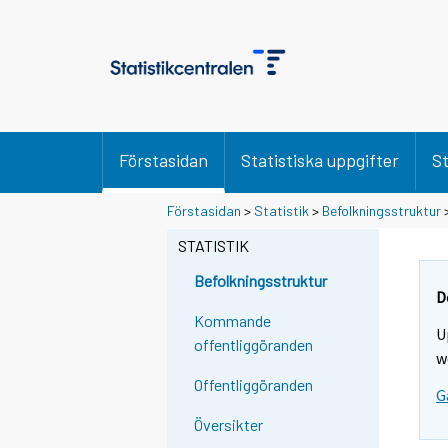
Förstasidan
Statistiska uppgifter
St
Förstasidan
>
Statistik
>
Befolkningsstruktur
STATISTIK
Befolkningsstruktur
D
Kommande
U
offentliggöranden
w
Offentliggöranden
G
Översikter