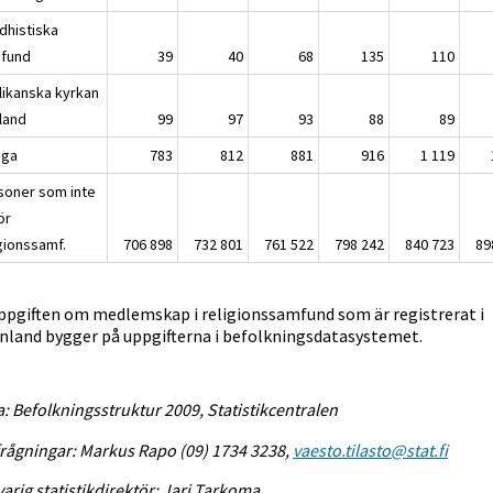
dhistiska
fund
39
40
68
135
110
likanska kyrkan
nland
99
97
93
88
89
iga
783
812
881
916
1 119
soner som inte
hör
igionssamf.
706 898
732 801
761 522
798 242
840 723
89
ppgiften om medlemskap i religionssamfund som är registrerat i
inland bygger på uppgifterna i befolkningsdatasystemet.
a: Befolkningsstruktur 2009, Statistikcentralen
rågningar: Markus Rapo (09) 1734 3238,
vaesto.tilasto@stat.fi
arig statistikdirektör: Jari Tarkoma