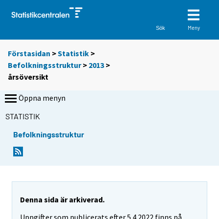
Meny
Sök
Förstasidan
>
Statistik
>
Befolkningsstruktur
>
2013
>
årsöversikt
Öppna menyn
STATISTIK
Befolkningsstruktur
Denna sida är arkiverad.
Uppgifter som publicerats efter 5.4.2022 finns på