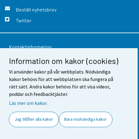
Beställ nyhetsbrev
Twitter
Kontaktinformation
Information om kakor (cookies)
Respons
Vi använder kakor på vår webbplats. Nödvändiga
Användarvillkor
kakor behövs för att webbplatsen ska fungera på
Dataskydd
rätt sätt. Andra kakor behövs för att visa videor,
poddar och feedbacktjäster.
Tillgänglighet
Läs mer om kakor.
Information om webbplatsen
Jag tillåter alla kakor
Bara nödvändiga kakor
Cookie-inställningar