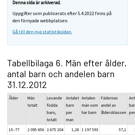
Denna sida är arkiverad.
Uppgifter som publicerats efter 5.4.2022 finns på
den förnyade webbplatsen.
Gå till den nya statistiksidan.
Tabellbilaga 6. Män efter ålder,
antal barn och andelen barn
31.12.2012
Ålder
Män
Levande
Antalet
Antalen
Fädernas
Ant
totalt
födda
barn
män som
andel av
ba
barn,
per
har barn
åldersklassen
per
totalt
man
15–77
2 095 656
2 675 204
1,28
1 197 593
57,1