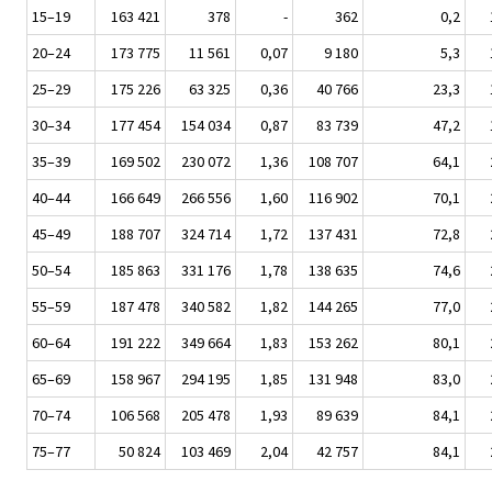
15–19
163 421
378
-
362
0,2
20–24
173 775
11 561
0,07
9 180
5,3
25–29
175 226
63 325
0,36
40 766
23,3
30–34
177 454
154 034
0,87
83 739
47,2
35–39
169 502
230 072
1,36
108 707
64,1
40–44
166 649
266 556
1,60
116 902
70,1
45–49
188 707
324 714
1,72
137 431
72,8
50–54
185 863
331 176
1,78
138 635
74,6
55–59
187 478
340 582
1,82
144 265
77,0
60–64
191 222
349 664
1,83
153 262
80,1
65–69
158 967
294 195
1,85
131 948
83,0
70–74
106 568
205 478
1,93
89 639
84,1
75–77
50 824
103 469
2,04
42 757
84,1