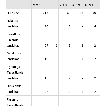
totalt
2 999
4 999
6 999
8 999
HELA LANDET
317
14
69
54
39
Nylands
landskap
26
-
3
-
4
Egentliga
Finlands
landskap
27
1
7
2
2
Satakunta
landskap
19
-
6
3
2
Egentliga
Tavastlands
landskap
11
-
2
-
2
Birkalands
landskap
22
-
2
4
2
Päijänne-
Tavastlands