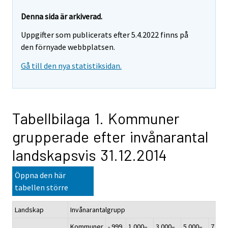
Denna sida är arkiverad.
Uppgifter som publicerats efter 5.4.2022 finns på
den förnyade webbplatsen.
Gå till den nya statistiksidan.
Tabellbilaga 1. Kommuner
grupperade efter invånarantal
landskapsvis 31.12.2014
Öppna den här
tabellen större
Landskap
Invånarantalgrupp
Kommuner
- 999
1 000–
3 000–
5 000–
7 000