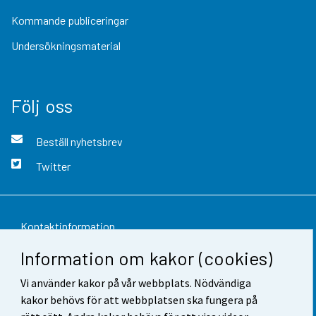
Kommande publiceringar
Undersökningsmaterial
Följ oss
Beställ nyhetsbrev
Twitter
Kontaktinformation
Information om kakor (cookies)
Respons
Vi använder kakor på vår webbplats. Nödvändiga
Användarvillkor
kakor behövs för att webbplatsen ska fungera på
Dataskydd