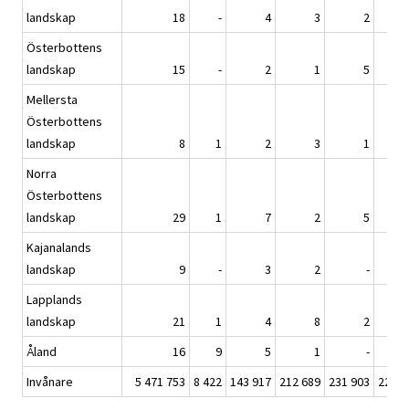
landskap
18
-
4
3
2
Österbottens
landskap
15
-
2
1
5
Mellersta
Österbottens
landskap
8
1
2
3
1
Norra
Österbottens
landskap
29
1
7
2
5
Kajanalands
landskap
9
-
3
2
-
Lapplands
landskap
21
1
4
8
2
Åland
16
9
5
1
-
Invånare
5 471 753
8 422
143 917
212 689
231 903
226 3