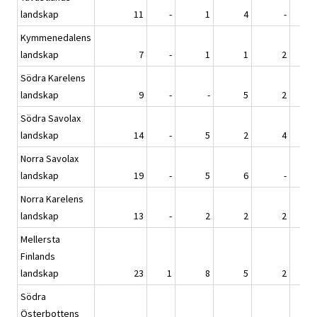
landskap
11
-
1
4
-
Kymmenedalens
landskap
7
-
1
1
2
Södra Karelens
landskap
9
-
-
5
2
Södra Savolax
landskap
14
-
5
2
4
Norra Savolax
landskap
19
-
5
6
-
Norra Karelens
landskap
13
-
2
2
2
Mellersta
Finlands
landskap
23
1
8
5
2
Södra
Österbottens