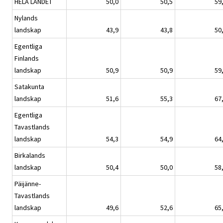
HELA LANDET
50,0
50,5
59
Nylands
landskap
43,9
43,8
50
Egentliga
Finlands
landskap
50,9
50,9
59
Satakunta
landskap
51,6
55,3
67
Egentliga
Tavastlands
landskap
54,3
54,9
64
Birkalands
landskap
50,4
50,0
58
Päijänne-
Tavastlands
landskap
49,6
52,6
65