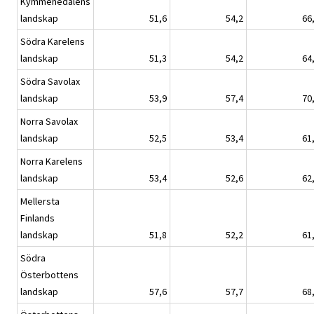
Kymmenedalens
landskap
51,6
54,2
66
Södra Karelens
landskap
51,3
54,2
64
Södra Savolax
landskap
53,9
57,4
70
Norra Savolax
landskap
52,5
53,4
61
Norra Karelens
landskap
53,4
52,6
62
Mellersta
Finlands
landskap
51,8
52,2
61
Södra
Österbottens
landskap
57,6
57,7
68