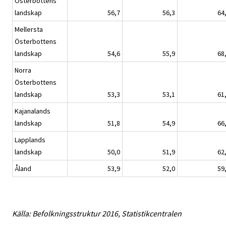
Österbottens
landskap
56,7
56,3
64
Mellersta
Österbottens
landskap
54,6
55,9
68
Norra
Österbottens
landskap
53,3
53,1
61
Kajanalands
landskap
51,8
54,9
66
Lapplands
landskap
50,0
51,9
62
Åland
53,9
52,0
59
Källa: Befolkningsstruktur 2016, Statistikcentralen