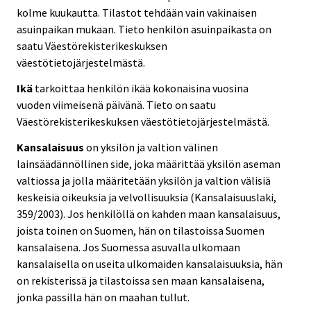
kolme kuukautta. Tilastot tehdään vain vakinaisen
asuinpaikan mukaan. Tieto henkilön asuinpaikasta on
saatu Väestörekisterikeskuksen
väestötietojärjestelmästä.
Ikä
tarkoittaa henkilön ikää kokonaisina vuosina
vuoden viimeisenä päivänä. Tieto on saatu
Väestörekisterikeskuksen väestötietojärjestelmästä.
Kansalaisuus
on yksilön ja valtion välinen
lainsäädännöllinen side, joka määrittää yksilön aseman
valtiossa ja jolla määritetään yksilön ja valtion välisiä
keskeisiä oikeuksia ja velvollisuuksia (Kansalaisuuslaki,
359/2003). Jos henkilöllä on kahden maan kansalaisuus,
joista toinen on Suomen, hän on tilastoissa Suomen
kansalaisena. Jos Suomessa asuvalla ulkomaan
kansalaisella on useita ulkomaiden kansalaisuuksia, hän
on rekisterissä ja tilastoissa sen maan kansalaisena,
jonka passilla hän on maahan tullut.