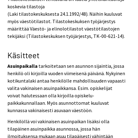
koskevia tilastoja
(Laki tilastokeskuksesta 24.1.1992/48). Näihin kuuluvat
myös väestötilastot. Tilastokeskuksen työjärjestys
määrittää Väestö- ja elinolotilastot väestötilastojen
tekijäksi (Tilastokeskuksen työjärjestys, TK-00-621-14).
Käsitteet
Asuinpaikalla
tarkoitetaan sen asunnon sijaintia, jossa
henkilö oli kirjoilla vuoden viimeisenä päivänä. Nykyinen
kotikuntalaki antaa henkilölle mahdollisuuden vapaasti
valita vakinaisen asuinpaikkansa. Esim. opiskelijat
voivat halutessaan olla kirjoilla opiskelu-
paikkakunnallaan. Myös asunnottomat kuuluvat
kunnassa vakinaisesti asuvaan väestöön.
Henkilöllä voi vakinaisen asuinpaikan lisäksi olla
tilapäinen asuinpaikka asunnossa, jossa hän
ilmoituksensa mukaan asuu tilapäisesti vähintään