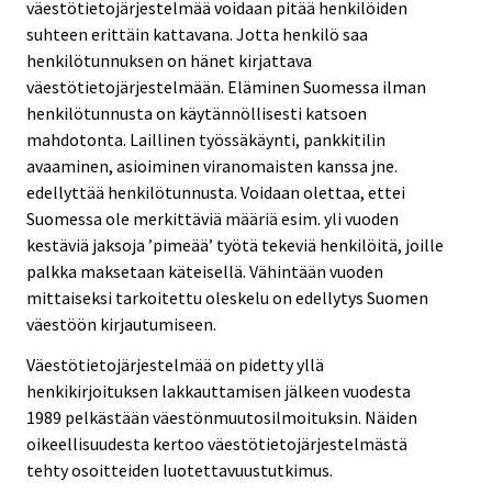
väestötietojärjestelmää voidaan pitää henkilöiden
suhteen erittäin kattavana. Jotta henkilö saa
henkilötunnuksen on hänet kirjattava
väestötietojärjestelmään. Eläminen Suomessa ilman
henkilötunnusta on käytännöllisesti katsoen
mahdotonta. Laillinen työssäkäynti, pankkitilin
avaaminen, asioiminen viranomaisten kanssa jne.
edellyttää henkilötunnusta. Voidaan olettaa, ettei
Suomessa ole merkittäviä määriä esim. yli vuoden
kestäviä jaksoja ’pimeää’ työtä tekeviä henkilöitä, joille
palkka maksetaan käteisellä. Vähintään vuoden
mittaiseksi tarkoitettu oleskelu on edellytys Suomen
väestöön kirjautumiseen.
Väestötietojärjestelmää on pidetty yllä
henkikirjoituksen lakkauttamisen jälkeen vuodesta
1989 pelkästään väestönmuutosilmoituksin. Näiden
oikeellisuudesta kertoo väestötietojärjestelmästä
tehty osoitteiden luotettavuustutkimus.