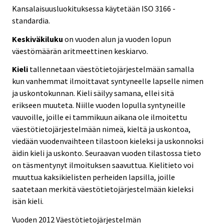
Kansalaisuusluokituksessa käytetään ISO 3166 -
standardia.
Keskiväkiluku
on vuoden alun ja vuoden lopun
väestömäärän aritmeettinen keskiarvo.
Kieli
tallennetaan väestötietojärjestelmään samalla
kun vanhemmat ilmoittavat syntyneelle lapselle nimen
ja uskontokunnan. Kieli säilyy samana, ellei sitä
erikseen muuteta. Niille vuoden lopulla syntyneille
vauvoille, joille ei tammikuun aikana ole ilmoitettu
väestötietojärjestelmään nimeä, kieltä ja uskontoa,
viedään vuodenvaihteen tilastoon kieleksi ja uskonnoksi
äidin kieli ja uskonto. Seuraavan vuoden tilastossa tieto
on täsmentynyt ilmoituksen saavuttua. Kielitieto voi
muuttua kaksikielisten perheiden lapsilla, joille
saatetaan merkitä väestötietojärjestelmään kieleksi
isän kieli.
Vuoden 2012 Väestötietojärjestelmän