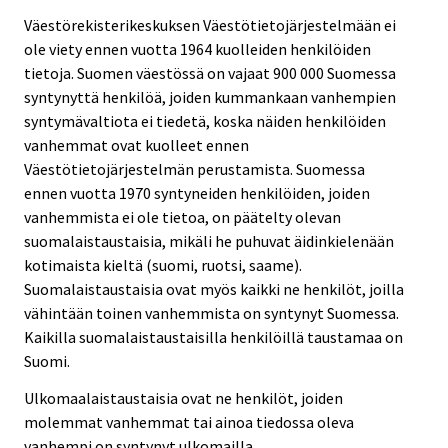
Väestörekisterikeskuksen Väestötietojärjestelmään ei
ole viety ennen vuotta 1964 kuolleiden henkilöiden
tietoja. Suomen väestössä on vajaat 900 000 Suomessa
syntynyttä henkilöä, joiden kummankaan vanhempien
syntymävaltiota ei tiedetä, koska näiden henkilöiden
vanhemmat ovat kuolleet ennen
Väestötietojärjestelmän perustamista. Suomessa
ennen vuotta 1970 syntyneiden henkilöiden, joiden
vanhemmista ei ole tietoa, on päätelty olevan
suomalaistaustaisia, mikäli he puhuvat äidinkielenään
kotimaista kieltä (suomi, ruotsi, saame).
Suomalaistaustaisia ovat myös kaikki ne henkilöt, joilla
vähintään toinen vanhemmista on syntynyt Suomessa.
Kaikilla suomalaistaustaisilla henkilöillä taustamaa on
Suomi.
Ulkomaalaistaustaisia ovat ne henkilöt, joiden
molemmat vanhemmat tai ainoa tiedossa oleva
vanhempi on syntynyt ulkomailla.