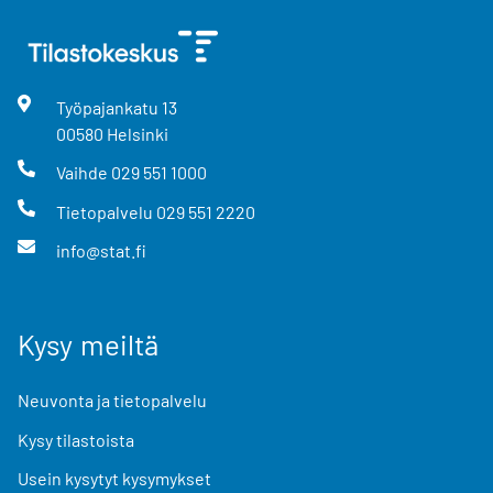
Työpajankatu
13
00580
Helsinki
Vaihde
029 551 1000
Tietopalvelu
029 551 2220
info@stat.fi
Kysy meiltä
Neuvonta ja tietopalvelu
Kysy tilastoista
Usein kysytyt kysymykset