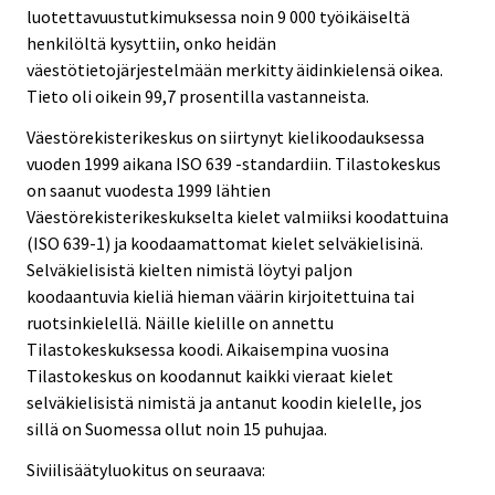
luotettavuustutkimuksessa noin 9 000 työikäiseltä
henkilöltä kysyttiin, onko heidän
väestötietojärjestelmään merkitty äidinkielensä oikea.
Tieto oli oikein 99,7 prosentilla vastanneista.
Väestörekisterikeskus on siirtynyt kielikoodauksessa
vuoden 1999 aikana ISO 639 -standardiin. Tilastokeskus
on saanut vuodesta 1999 lähtien
Väestörekisterikeskukselta kielet valmiiksi koodattuina
(ISO 639-1) ja koodaamattomat kielet selväkielisinä.
Selväkielisistä kielten nimistä löytyi paljon
koodaantuvia kieliä hieman väärin kirjoitettuina tai
ruotsinkielellä. Näille kielille on annettu
Tilastokeskuksessa koodi. Aikaisempina vuosina
Tilastokeskus on koodannut kaikki vieraat kielet
selväkielisistä nimistä ja antanut koodin kielelle, jos
sillä on Suomessa ollut noin 15 puhujaa.
Siviilisäätyluokitus on seuraava: