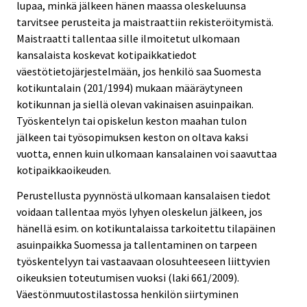
lupaa, minkä jälkeen hänen maassa oleskeluunsa
tarvitsee perusteita ja maistraattiin rekisteröitymistä.
Maistraatti tallentaa sille ilmoitetut ulkomaan
kansalaista koskevat kotipaikkatiedot
väestötietojärjestelmään, jos henkilö saa Suomesta
kotikuntalain (201/1994) mukaan määräytyneen
kotikunnan ja siellä olevan vakinaisen asuinpaikan.
Työskentelyn tai opiskelun keston maahan tulon
jälkeen tai työsopimuksen keston on oltava kaksi
vuotta, ennen kuin ulkomaan kansalainen voi saavuttaa
kotipaikkaoikeuden.
Perustellusta pyynnöstä ulkomaan kansalaisen tiedot
voidaan tallentaa myös lyhyen oleskelun jälkeen, jos
hänellä esim. on kotikuntalaissa tarkoitettu tilapäinen
asuinpaikka Suomessa ja tallentaminen on tarpeen
työskentelyyn tai vastaavaan olosuhteeseen liittyvien
oikeuksien toteutumisen vuoksi (laki 661/2009).
Väestönmuutostilastossa henkilön siirtyminen