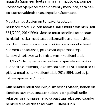
muualta Suomeen luetaan maahanmuutoksi, vain jos
väestötietojärjestelmään on tehty merkintä, että hän
on saanut vakinaisen asuinpaikan Suomesta.
Maasta muuttavien on tehtävä itsestään
muuttoilmoitus kuten maan sisällä muuttavienkin (lait
661/2009, 201/1994). Maasta muuttaneiksi katsotaan
henkilöt, jotka muuttavat ulkomaille asumaan yhtä
vuotta pitemmäksi ajaksi. Poikkeuksen muodostavat
Suomen kansalaiset, jotka ovat diplomaatteja,
kehitysyhteistyössä toimivia yms. (kotikuntalaki
201/1994). Pohjoismaiden välisen sopimuksen mukaan
tilapäistä oleskelua, joka kestää alle kuusi kuukautta ei
pidetä muuttona (kotikuntalaki 201/1994, asetus ja
valtiosopimus 96/2006).
Kun henkilö muuttaa Pohjoismaasta toiseen, hänen on
ilmoitettava muutostaan tulovaltion paikalliselle
rekisteriviranomaiselle, joka päättää rekisteröidäänkö
henkilö tulovaltiossa asuvaksi. Tulovaltion