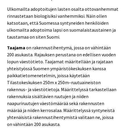
Ulkomailta adoptoitujen lasten osalta ottovanhemmat
rinnastetaan biologisiksi vanhemmiksi. Näin ollen
katsotaan, että Suomessa syntyneiden henkilöiden
ulkomailta adoptoima lapsi on suomalaistaustainen ja
taustamaa on siten Suomi.
Taajama
on rakennustihentymä, jossa on vähintään
200 asukasta. Rajauksen perustana on edellisen vuoden
lopun väestötieto. Taajamat määritellään ja rajataan
yhteistyössä Suomen ympäristökeskuksen kanssa
paikkatietomenetelmin, joissa käytetään
Tilastokeskuksen 250m x 250m–ruutuaineiston
rakennus- ja väestötietoja. Määrittelyssä tarkastellaan
rakennuksia sisältävien ruutujen ja niiden
naapuriruutujen väestömäärää sekä rakennusten
määrää ja niiden kerrosalaa. Määrittelyssä syntyneistä
yhtenäisistä rakennustihentymistä valitaan ne, joissa
on vähintään 200 asukasta.