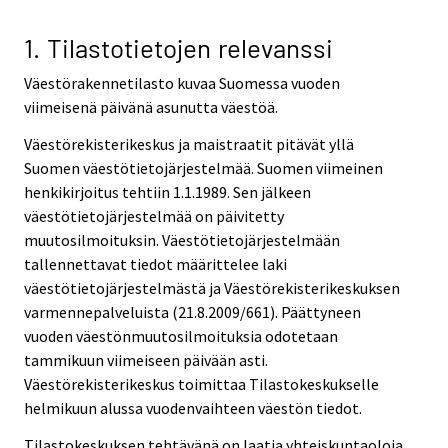
1. Tilastotietojen relevanssi
Väestörakennetilasto kuvaa Suomessa vuoden
viimeisenä päivänä asunutta väestöä.
Väestörekisterikeskus ja maistraatit pitävät yllä
Suomen väestötietojärjestelmää. Suomen viimeinen
henkikirjoitus tehtiin 1.1.1989. Sen jälkeen
väestötietojärjestelmää on päivitetty
muutosilmoituksin. Väestötietojärjestelmään
tallennettavat tiedot määrittelee laki
väestötietojärjestelmästä ja Väestörekisterikeskuksen
varmennepalveluista (21.8.2009/661). Päättyneen
vuoden väestönmuutosilmoituksia odotetaan
tammikuun viimeiseen päivään asti.
Väestörekisterikeskus toimittaa Tilastokeskukselle
helmikuun alussa vuodenvaihteen väestön tiedot.
Tilastokeskuksen tehtävänä on laatia yhteiskuntaoloja