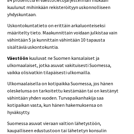
84 prosenttia ei väestötietojärjestelmän mukaan
kuulunut mihinkään rekisteröityyn uskonnolliseen
yhdyskuntaan.
Uskontokuntatieto on erittäin arkaluonteiseksi
määritelty tieto. Maakunnittain voidaan julkistaa vain
vähintään 5 ja kunnittain vähintään 10 tapausta
sisältäviä uskontokuntia.
Väestöön
kuuluvat ne Suomen kansalaiset ja
ulkomaalaiset, jotka asuvat vakituisesti Suomessa,
vaikka olisivatkin tilapäisesti ulkomailla.
Ulkomaalaisella on kotipaikka Suomessa, jos hänen
oleskelunsa on tarkoitettu kestämään tai on kestänyt
vähintään yhden vuoden. Turvapaikanhakija saa
kotipaikan vasta, kun hänen hakemuksensa on
hyväksytty.
Suomessa asuvat vieraan valtion lähetystöön,
kaupalliseen edustustoon tai lähetetyn konsulin