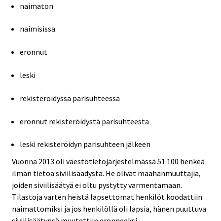
naimaton
naimisissa
eronnut
leski
rekisteröidyssä parisuhteessa
eronnut rekisteröidystä parisuhteesta
leski rekisteröidyn parisuhteen jälkeen
Vuonna 2013 oli väestötietojärjestelmässä 51 100 henkeä
ilman tietoa siviilisäädystä. He olivat maahanmuuttajia,
joiden siviilisäätyä ei oltu pystytty varmentamaan.
Tilastoja varten heistä lapsettomat henkilöt koodattiin
naimattomiksi ja jos henkilöllä oli lapsia, hänen puuttuva
siviilisäätynsä muutettiin eronneeksi.