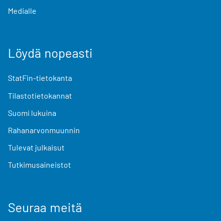
Medialle
Löydä nopeasti
StatFin-tietokanta
Tilastotietokannat
Suomi lukuina
Rahanarvonmuunnin
Tulevat julkaisut
Tutkimusaineistot
Seuraa meitä