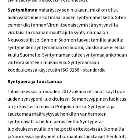
Syntymämaa
määräytyy sen mukaan, mikä on ollut
äidin vakituinen kotimaa lapsen syntymähetkellä. Siten
esimerkiksi ennen Viron itsenäistymistä syntyneillä
virolaisilla maahanmuuttajilla syntymämaa on
Neuvostoliitto. Samoin Suomen luovuttamilla alueilla
syntyneiden syntymämaa on Suomi, vaikka alue ei enää
kuulu Suomelle. Syntymämaa tulee syntymäajankohdan
valtiorakenteen mukaisena. Syntymämaan
koodauksessa käytetään ISO 3166 –standardia.
Syntyperä ja taustamaa
Tilastokeskus on vuoden 2012 aikana ottanut käyttöön
uuden syntyperä-luokituksen. Samantyyppinen luokitus
on jo käytössä muissa Pohjoismaissa. Syntyperä ja
taustamaa määräytyvät henkilön vanhempien
syntymävaltiotiedon perusteella. Syntyperä-
luokituksen avulla on helposti eriteltävissä ulkomailla
ja Suomessa syntyneet ulkomaalaistaustaiset henkilöt.