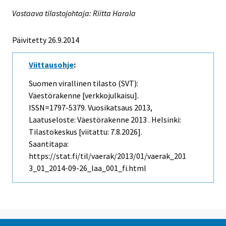
Vastaava tilastojohtaja: Riitta Harala
Päivitetty 26.9.2014
Viittausohje
:
Suomen virallinen tilasto (SVT):
Väestörakenne [verkkojulkaisu].
ISSN=1797-5379.
Vuosikatsaus
2013,
Laatuseloste: Väestörakenne 2013 . Helsinki:
Tilastokeskus [viitattu: 7.8.2026].
Saantitapa:
https://stat.fi/til/vaerak/2013/01/vaerak_201
3_01_2014-09-26_laa_001_fi.html