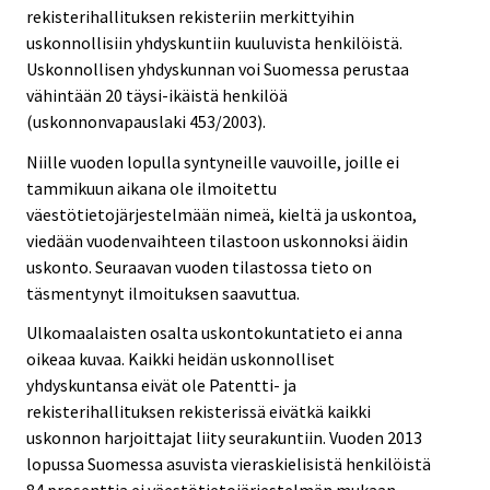
rekisterihallituksen rekisteriin merkittyihin
uskonnollisiin yhdyskuntiin kuuluvista henkilöistä.
Uskonnollisen yhdyskunnan voi Suomessa perustaa
vähintään 20 täysi-ikäistä henkilöä
(uskonnonvapauslaki 453/2003).
Niille vuoden lopulla syntyneille vauvoille, joille ei
tammikuun aikana ole ilmoitettu
väestötietojärjestelmään nimeä, kieltä ja uskontoa,
viedään vuodenvaihteen tilastoon uskonnoksi äidin
uskonto. Seuraavan vuoden tilastossa tieto on
täsmentynyt ilmoituksen saavuttua.
Ulkomaalaisten osalta uskontokuntatieto ei anna
oikeaa kuvaa. Kaikki heidän uskonnolliset
yhdyskuntansa eivät ole Patentti- ja
rekisterihallituksen rekisterissä eivätkä kaikki
uskonnon harjoittajat liity seurakuntiin. Vuoden 2013
lopussa Suomessa asuvista vieraskielisistä henkilöistä