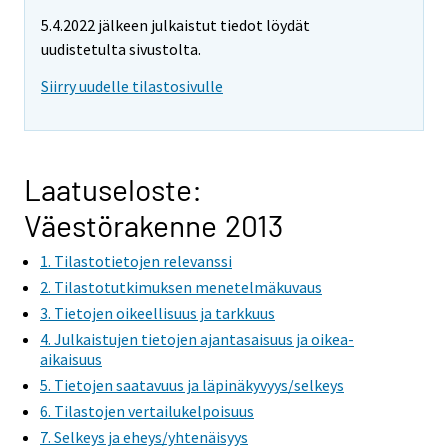
5.4.2022 jälkeen julkaistut tiedot löydät
uudistetulta sivustolta.
Siirry uudelle tilastosivulle
Laatuseloste:
Väestörakenne 2013
1. Tilastotietojen relevanssi
2. Tilastotutkimuksen menetelmäkuvaus
3. Tietojen oikeellisuus ja tarkkuus
4. Julkaistujen tietojen ajantasaisuus ja oikea-
aikaisuus
5. Tietojen saatavuus ja läpinäkyvyys/selkeys
6. Tilastojen vertailukelpoisuus
7. Selkeys ja eheys/yhtenäisyys