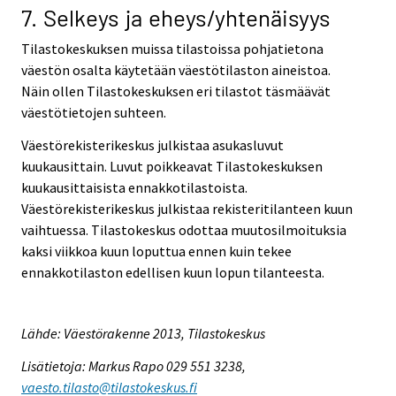
7. Selkeys ja eheys/yhtenäisyys
Tilastokeskuksen muissa tilastoissa pohjatietona
väestön osalta käytetään väestötilaston aineistoa.
Näin ollen Tilastokeskuksen eri tilastot täsmäävät
väestötietojen suhteen.
Väestörekisterikeskus julkistaa asukasluvut
kuukausittain. Luvut poikkeavat Tilastokeskuksen
kuukausittaisista ennakkotilastoista.
Väestörekisterikeskus julkistaa rekisteritilanteen kuun
vaihtuessa. Tilastokeskus odottaa muutosilmoituksia
kaksi viikkoa kuun loputtua ennen kuin tekee
ennakkotilaston edellisen kuun lopun tilanteesta.
Lähde: Väestörakenne 2013, Tilastokeskus
Lisätietoja: Markus Rapo 029 551 3238,
vaesto.tilasto@tilastokeskus.fi