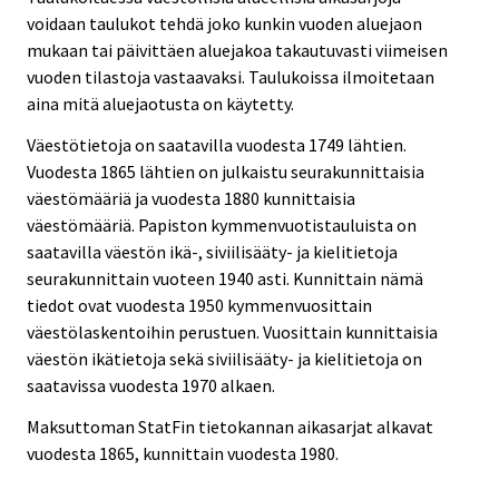
voidaan taulukot tehdä joko kunkin vuoden aluejaon
mukaan tai päivittäen aluejakoa takautuvasti viimeisen
vuoden tilastoja vastaavaksi. Taulukoissa ilmoitetaan
aina mitä aluejaotusta on käytetty.
Väestötietoja on saatavilla vuodesta 1749 lähtien.
Vuodesta 1865 lähtien on julkaistu seurakunnittaisia
väestömääriä ja vuodesta 1880 kunnittaisia
väestömääriä. Papiston kymmenvuotistauluista on
saatavilla väestön ikä-, siviilisääty- ja kielitietoja
seurakunnittain vuoteen 1940 asti. Kunnittain nämä
tiedot ovat vuodesta 1950 kymmenvuosittain
väestölaskentoihin perustuen. Vuosittain kunnittaisia
väestön ikätietoja sekä siviilisääty- ja kielitietoja on
saatavissa vuodesta 1970 alkaen.
Maksuttoman StatFin tietokannan aikasarjat alkavat
vuodesta 1865, kunnittain vuodesta 1980.