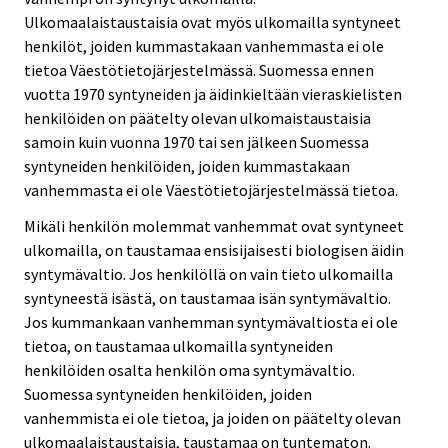
Ulkomaalaistaustaisia ovat myös ulkomailla syntyneet
henkilöt, joiden kummastakaan vanhemmasta ei ole
tietoa Väestötietojärjestelmässä. Suomessa ennen
vuotta 1970 syntyneiden ja äidinkieltään vieraskielisten
henkilöiden on päätelty olevan ulkomaistaustaisia
samoin kuin vuonna 1970 tai sen jälkeen Suomessa
syntyneiden henkilöiden, joiden kummastakaan
vanhemmasta ei ole Väestötietojärjestelmässä tietoa.
Mikäli henkilön molemmat vanhemmat ovat syntyneet
ulkomailla, on taustamaa ensisijaisesti biologisen äidin
syntymävaltio. Jos henkilöllä on vain tieto ulkomailla
syntyneestä isästä, on taustamaa isän syntymävaltio.
Jos kummankaan vanhemman syntymävaltiosta ei ole
tietoa, on taustamaa ulkomailla syntyneiden
henkilöiden osalta henkilön oma syntymävaltio.
Suomessa syntyneiden henkilöiden, joiden
vanhemmista ei ole tietoa, ja joiden on päätelty olevan
ulkomaalaistaustaisia, taustamaa on tuntematon.