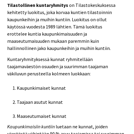
Tilastollinen kuntaryhmitys
on Tilastokeskuksessa
kehitetty luokitus, joka korvaa kuntien tilastoinnin
kaupunkeihin ja muihin kuntiin. Luokitus on ollut
käytössä vuodesta 1989 lähtien. Tämä luokitus
erottelee kuntia kaupunkimaisuuden ja
maaseutumaisuuden mukaan paremmin kuin
hallinnollinen jako kaupunkeihin ja muihin kuntiin.
Kuntaryhmityksessä kunnat ryhmitellään
taajamaväestön osuuden ja suurimman taajaman
väkiluvun perusteella kolmeen luokkaan:
Kaupunkimaiset kunnat
Taajaan asutut kunnat
Maaseutumaiset kunnat
Kaupunkimaisiin kuntiin
luetaan ne kunnat, joiden
väestöstä vähintään 90 % asuu taajamissa tai suurimman