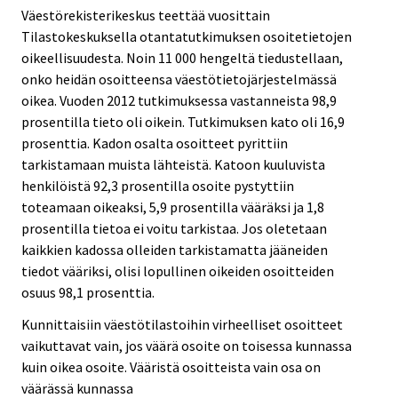
Väestörekisterikeskus teettää vuosittain
Tilastokeskuksella otantatutkimuksen osoitetietojen
oikeellisuudesta. Noin 11 000 hengeltä tiedustellaan,
onko heidän osoitteensa väestötietojärjestelmässä
oikea. Vuoden 2012 tutkimuksessa vastanneista 98,9
prosentilla tieto oli oikein. Tutkimuksen kato oli 16,9
prosenttia. Kadon osalta osoitteet pyrittiin
tarkistamaan muista lähteistä. Katoon kuuluvista
henkilöistä 92,3 prosentilla osoite pystyttiin
toteamaan oikeaksi, 5,9 prosentilla vääräksi ja 1,8
prosentilla tietoa ei voitu tarkistaa. Jos oletetaan
kaikkien kadossa olleiden tarkistamatta jääneiden
tiedot vääriksi, olisi lopullinen oikeiden osoitteiden
osuus 98,1 prosenttia.
Kunnittaisiin väestötilastoihin virheelliset osoitteet
vaikuttavat vain, jos väärä osoite on toisessa kunnassa
kuin oikea osoite. Vääristä osoitteista vain osa on
väärässä kunnassa