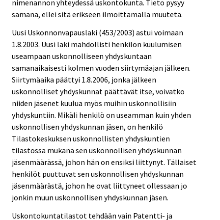
nimenannon yhteydessä uskontokunta. Tieto pysyy
samana, ellei sitä erikseen ilmoittamalla muuteta.
Uusi Uskonnonvapauslaki (453/2003) astui voimaan
1.8.2003. Uusi laki mahdollisti henkilön kuulumisen
useampaan uskonnolliseen yhdyskuntaan
samanaikaisesti kolmen vuoden siirtymäajan jälkeen.
Siirtymäaika päättyi 1.8.2006, jonka jälkeen
uskonnolliset yhdyskunnat päättävät itse, voivatko
niiden jäsenet kuulua myös muihin uskonnollisiin
yhdyskuntiin. Mikäli henkilö on useamman kuin yhden
uskonnollisen yhdyskunnan jäsen, on henkilö
Tilastokeskuksen uskonnollisten yhdyskuntien
tilastossa mukana sen uskonnollisen yhdyskunnan
jäsenmäärässä, johon hän on ensiksi liittynyt. Tällaiset
henkilöt puuttuvat sen uskonnollisen yhdyskunnan
jäsenmäärästä, johon he ovat liittyneet ollessaan jo
jonkin muun uskonnollisen yhdyskunnan jäsen.
Uskontokuntatilastot tehdään vain Patentti- ja