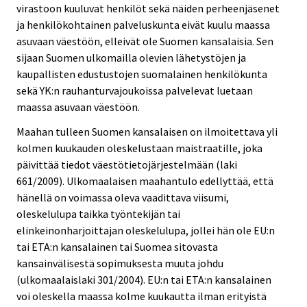
virastoon kuuluvat henkilöt sekä näiden perheenjäsenet
ja henkilökohtainen palveluskunta eivät kuulu maassa
asuvaan väestöön, elleivät ole Suomen kansalaisia. Sen
sijaan Suomen ulkomailla olevien lähetystöjen ja
kaupallisten edustustojen suomalainen henkilökunta
sekä YK:n rauhanturvajoukoissa palvelevat luetaan
maassa asuvaan väestöön.
Maahan tulleen Suomen kansalaisen on ilmoitettava yli
kolmen kuukauden oleskelustaan maistraatille, joka
päivittää tiedot väestötietojärjestelmään (laki
661/2009). Ulkomaalaisen maahantulo edellyttää, että
hänellä on voimassa oleva vaadittava viisumi,
oleskelulupa taikka työntekijän tai
elinkeinonharjoittajan oleskelulupa, jollei hän ole EU:n
tai ETA:n kansalainen tai Suomea sitovasta
kansainvälisestä sopimuksesta muuta johdu
(ulkomaalaislaki 301/2004). EU:n tai ETA:n kansalainen
voi oleskella maassa kolme kuukautta ilman erityistä