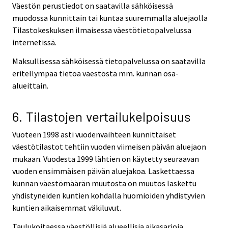
Väestön perustiedot on saatavilla sähköisessä
muodossa kunnittain tai kuntaa suuremmalla aluejaolla
Tilastokeskuksen ilmaisessa väestötietopalvelussa
internetissä.
Maksullisessa sähköisessä tietopalvelussa on saatavilla
eritellympää tietoa väestöstä mm. kunnan osa-
alueittain.
6. Tilastojen vertailukelpoisuus
Vuoteen 1998 asti vuodenvaihteen kunnittaiset
väestötilastot tehtiin vuoden viimeisen päivän aluejaon
mukaan. Vuodesta 1999 lähtien on käytetty seuraavan
vuoden ensimmäisen päivän aluejakoa. Laskettaessa
kunnan väestömäärän muutosta on muutos laskettu
yhdistyneiden kuntien kohdalla huomioiden yhdistyvien
kuntien aikaisemmat väkiluvut.
Taulukoitaessa väestöllisiä alueellisia aikasarjoja