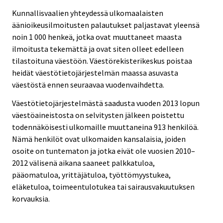
Kunnallisvaalien yhteydessä ulkomaalaisten
äänioikeusilmoitusten palautukset paljastavat yleensä
noin 1 000 henkeä, jotka ovat muuttaneet maasta
ilmoitusta tekemättä ja ovat siten olleet edelleen
tilastoituna väestöön. Väestörekisterikeskus poistaa
heidät väestötietojärjestelmän maassa asuvasta
väestöstä ennen seuraavaa vuodenvaihdetta.
Väestötietojärjestelmästä saadusta vuoden 2013 lopun
väestöaineistosta on selvitysten jälkeen poistettu
todennäköisesti ulkomaille muuttaneina 913 henkilöä.
Nämä henkilöt ovat ulkomaiden kansalaisia, joiden
osoite on tuntematon ja jotka eivät ole vuosien 2010–
2012 välisenä aikana saaneet palkkatuloa,
pääomatuloa, yrittäjätuloa, työttömyystukea,
eläketuloa, toimeentulotukea tai sairausvakuutuksen
korvauksia.