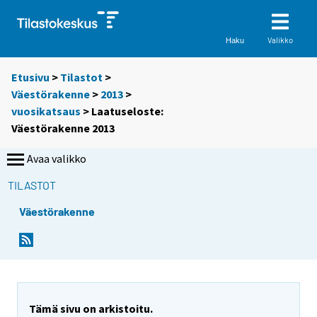
Valikko
Haku
Etusivu
>
Tilastot
>
Väestörakenne
>
2013
>
vuosikatsaus
> Laatuseloste:
Väestörakenne 2013
Avaa valikko
TILASTOT
Väestörakenne
Tämä sivu on arkistoitu.