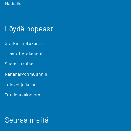
Medialle
Löydä nopeasti
StatFin-tietokanta
Tilastotietokannat
Suomi lukuina
Rahanarvonmuunnin
Tulevat julkaisut
Tutkimusaineistot
Seuraa meitä