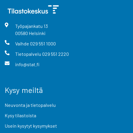
Työpajankatu
13
00580
Helsinki
Vaihde
029 551 1000
Tietopalvelu
029 551 2220
info@stat.fi
Kysy meiltä
Neuvonta ja tietopalvelu
Kysy tilastoista
Usein kysytyt kysymykset