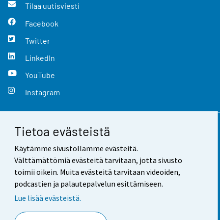
Tilaa uutisviesti
Facebook
Twitter
LinkedIn
YouTube
Instagram
Tietoa evästeistä
Yhteystiedot
Käytämme sivustollamme evästeitä.
Palaute
Välttämättömiä evästeitä tarvitaan, jotta sivusto
toimii oikein. Muita evästeitä tarvitaan videoiden,
Käyttöehdot
podcastien ja palautepalvelun esittämiseen.
Tietosuoja
Lue lisää evästeistä.
Saavutettavuus