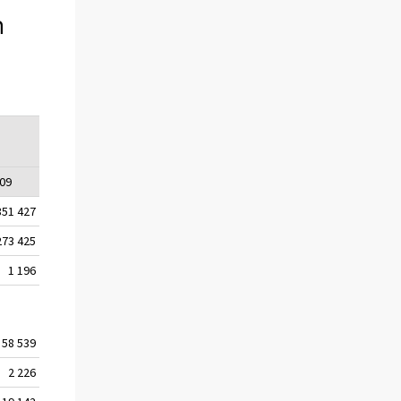
n
09
2010
2011
2012
2013
351 427
5 375 276
5 401 267
5 426 674
5 451 270
273 425
4 207 192
4 175 443
4 147 371
4 106 025
1 196
1 292
1 317
1 276
1 269
58 539
58 449
58 584
58 705
58 609
2 226
2 402
2 599
2 801
2 999