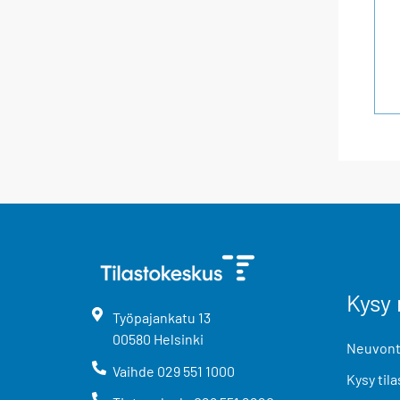
Kysy 
Työpajankatu
13
00580
Helsinki
Neuvonta
Vaihde
029 551 1000
Kysy tila