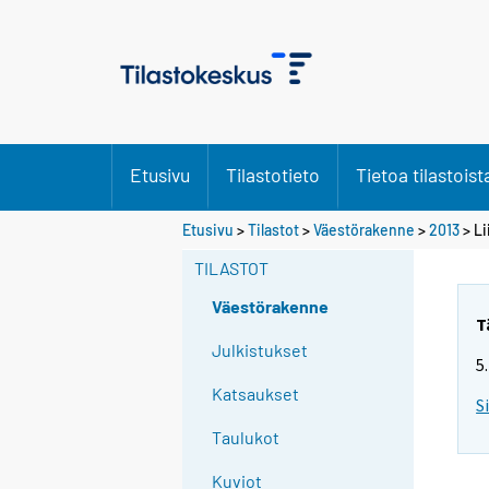
Etusivu
Tilastotieto
Tietoa tilastoist
Etusivu
>
Tilastot
>
Väestörakenne
>
2013
> Li
TILASTOT
Väestörakenne
T
Julkistukset
5
Katsaukset
S
Taulukot
Kuviot