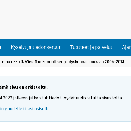
a
Kyselyt ja tiedonkeruut
Tuotteet ja palvelut
Aja
itetaulukko 3. Väestö uskonnollisen yhdyskunnan mukaan 2004–2013
ämä sivu on arkistoitu.
.4.2022 jälkeen julkaistut tiedot löydät uudistetulta sivustolta.
iirry uudelle tilastosivulle