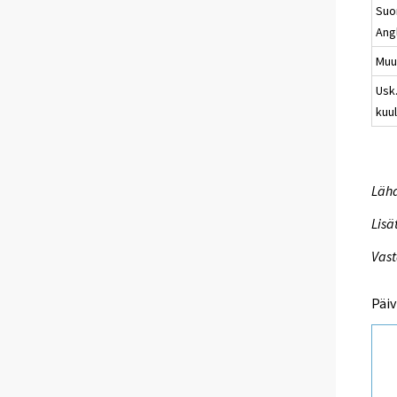
Su
Ang
Muu
Usk
kuu
Lähd
Lisä
Vast
Päiv