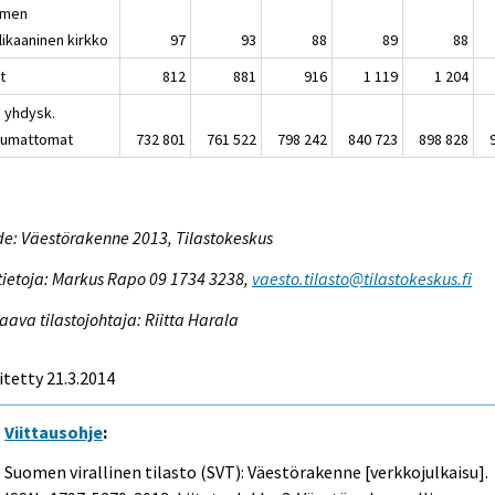
omen
likaaninen kirkko
97
93
88
89
88
t
812
881
916
1 119
1 204
. yhdysk.
lumattomat
732 801
761 522
798 242
840 723
898 828
e: Väestörakenne 2013, Tilastokeskus
tietoja: Markus Rapo 09 1734 3238,
vaesto.tilasto@tilastokeskus.fi
aava tilastojohtaja: Riitta Harala
itetty 21.3.2014
Viittausohje
:
Suomen virallinen tilasto (SVT): Väestörakenne [verkkojulkaisu].