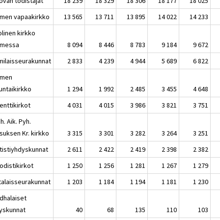
ovan todistajat
18 239
18 329
18 306
18 177
18 025
men vapaakirkko
13 565
13 711
13 895
14 022
14 233
olinen kirkko
messa
8 094
8 446
8 783
9 184
9 672
amilaisseurakunnat
2 833
4 239
4 944
5 689
6 822
omen
untaikirkko
1 294
1 992
2 485
3 455
4 648
enttikirkot
4 031
4 015
3 986
3 821
3 751
. Aik. Pyh.
suksen Kr. kirkko
3 315
3 301
3 282
3 264
3 251
tistiyhdyskunnat
2 611
2 422
2 419
2 398
2 382
odistikirkot
1 250
1 256
1 281
1 267
1 279
talaisseurakunnat
1 203
1 184
1 194
1 181
1 230
dhalaiset
yskunnat
40
68
135
110
103