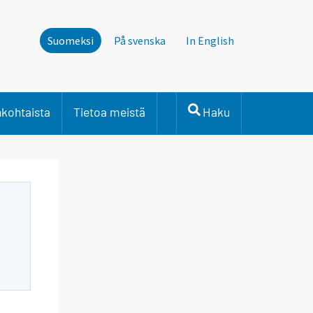
Suomeksi
På svenska
In English
nkohtaista
Tietoa meistä
Haku