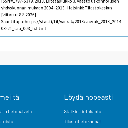
ISSN=1797-5379. 2013, Liitetaulukko 3. Väestö uskonnollisen
yhdyskunnan mukaan 2004–2013 . Helsinki: Tilastokeskus
[viitattu: 8.8.2026].
Saantitapa: https://stat.fi/til/vaerak/2013/vaerak_2013_2014-
03-21_tau_003_fi.html
meiltä
Löydä nopeasti
 ja tietopalvelu
StatFin-tietokanta
stoista
Tilastotietokannat