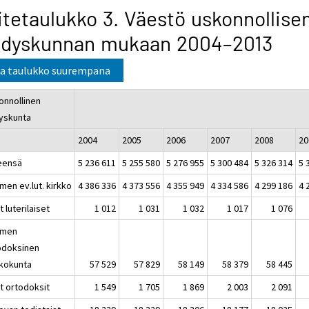
itetaulukko 3. Väestö uskonnollise
hdyskunnan mukaan 2004–2013
a taulukko suurempana
onnollinen
yskunta
2004
2005
2006
2007
2008
20
eensä
5 236 611
5 255 580
5 276 955
5 300 484
5 326 314
5 
men ev.lut. kirkko
4 386 336
4 373 556
4 355 949
4 334 586
4 299 186
4 
 luterilaiset
1 012
1 031
1 032
1 017
1 076
omen
odoksinen
kkokunta
57 529
57 829
58 149
58 379
58 445
t ortodoksit
1 549
1 705
1 869
2 003
2 091