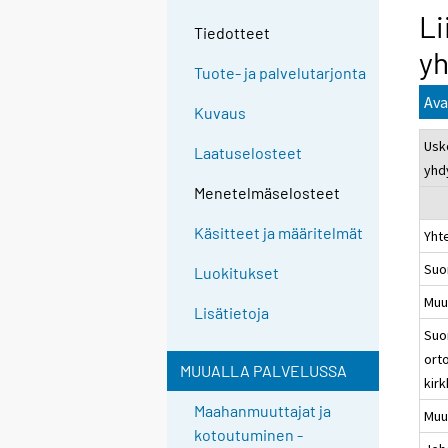
Li
Tiedotteet
y
Tuote- ja palvelutarjonta
Ava
Kuvaus
Usk
Laatuselosteet
yhd
Menetelmäselosteet
Käsitteet ja määritelmät
Yht
Suo
Luokitukset
Muut
Lisätietoja
Su
ort
MUUALLA PALVELUSSA
kir
Maahanmuuttajat ja
Muu
kotoutuminen -