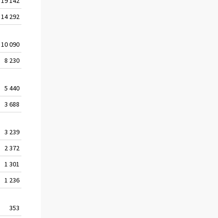
19 142
19 094
19 001
18 826
18 697
14 292
14 485
14 789
14 932
15 064
10 090
10 640
11 091
11 530
11 994
8 230
9 393
10 088
10 596
11 125
5 440
6 281
6 876
7 445
7 826
3 688
3 648
3 553
3 474
3 413
3 239
3 225
3 208
3 181
3 282
2 372
2 356
2 320
2 332
2 310
1 301
1 301
1 342
1 352
1 400
1 236
1 208
1 198
1 188
1 170
353
509
509
538
877