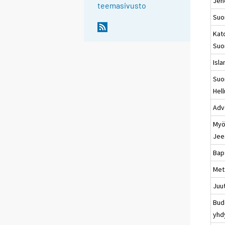
Jeh
teemasivusto
Suo
Kat
Suo
Isl
Su
Hell
Adv
Myöh
Jee
Bap
Met
Juu
Bud
yhd