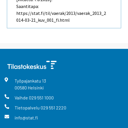
Saantitapa:
https://stat.fi/til/vaerak/2013/vaerak_2013_2
014-03-21_kuv_001_fi.html
Työpajankatu
13
00580
Helsinki
Vaihde
029 551 1000
Tietopalvelu
029 551 2220
info@stat.fi