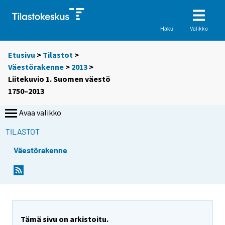
Valikko
Haku
Etusivu
>
Tilastot
>
Väestörakenne
>
2013
>
Liitekuvio 1. Suomen väestö
1750–2013
Avaa valikko
TILASTOT
Väestörakenne
Tämä sivu on arkistoitu.