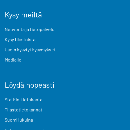
Kysy meiltä
Neuvonta ja tietopalvelu
Kysy tilastoista
Usein kysytyt kysymykset
Medialle
Löydä nopeasti
StatFin-tietokanta
Tilastotietokannat
Suomi lukuina