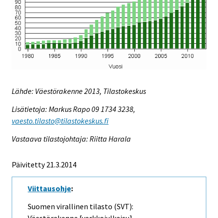
Lähde: Väestörakenne 2013, Tilastokeskus
Lisätietoja: Markus Rapo 09 1734 3238,
vaesto.tilasto@tilastokeskus.fi
Vastaava tilastojohtaja: Riitta Harala
Päivitetty 21.3.2014
Viittausohje
:
Suomen virallinen tilasto (SVT):
Väestörakenne [verkkojulkaisu].