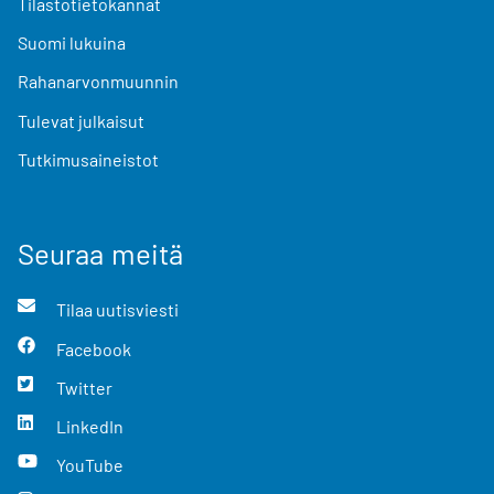
Tilastotietokannat
Suomi lukuina
Rahanarvonmuunnin
Tulevat julkaisut
Tutkimusaineistot
Seuraa meitä
Tilaa uutisviesti
Facebook
Twitter
LinkedIn
YouTube