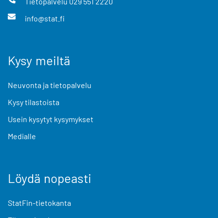
Tietopalvelu
029 551 2220
info@stat.fi
Kysy meiltä
Neuvonta ja tietopalvelu
Kysy tilastoista
Usein kysytyt kysymykset
Medialle
Löydä nopeasti
StatFin-tietokanta