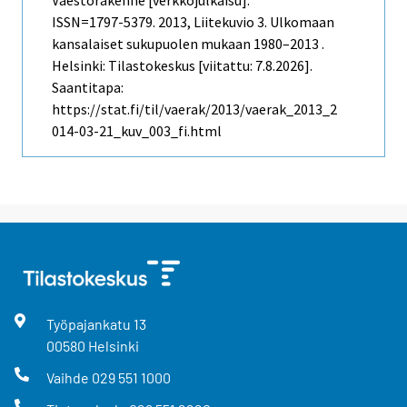
ISSN=1797-5379. 2013, Liitekuvio 3. Ulkomaan
kansalaiset sukupuolen mukaan 1980–2013 .
Helsinki: Tilastokeskus [viitattu: 7.8.2026].
Saantitapa:
https://stat.fi/til/vaerak/2013/vaerak_2013_2
014-03-21_kuv_003_fi.html
Työpajankatu
13
00580
Helsinki
Vaihde
029 551 1000