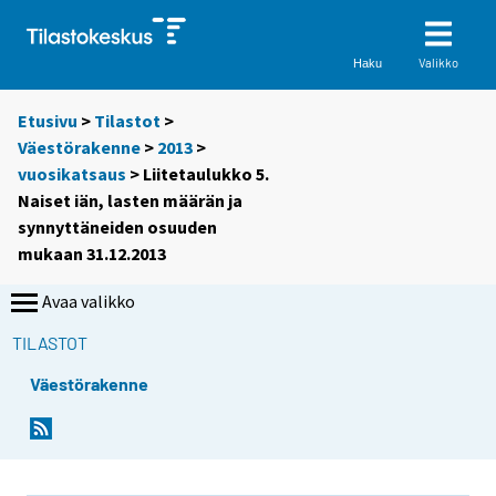
Valikko
Haku
Etusivu
>
Tilastot
>
Väestörakenne
>
2013
>
vuosikatsaus
> Liitetaulukko 5.
Naiset iän, lasten määrän ja
synnyttäneiden osuuden
mukaan 31.12.2013
Avaa valikko
TILASTOT
Väestörakenne