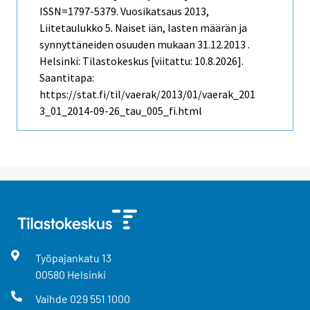
ISSN=1797-5379.
Vuosikatsaus
2013,
Liitetaulukko 5. Naiset iän, lasten määrän ja
synnyttäneiden osuuden mukaan 31.12.2013 .
Helsinki: Tilastokeskus [viitattu: 10.8.2026].
Saantitapa:
https://stat.fi/til/vaerak/2013/01/vaerak_201
3_01_2014-09-26_tau_005_fi.html
Työpajankatu
13
00580
Helsinki
Vaihde
029 551 1000