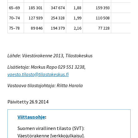
65–69
185 301
347 674
1,88
159 393
86
70–74
127 939
254 328
1,99
110 508
86
75–78
89 846
194 379
2,16
77 228
86
Lähde: Väestörakenne 2013, Tilastokeskus
Lisätietoja: Markus Rapo 029 551 3238,
vaesto.tilasto@tilastokeskus.fi
Vastaava tilastojohtaja: Riitta Harala
Päivitetty 26.9.2014
Viittausohje
:
Suomen virallinen tilasto (SVT):
Väestörakenne [verkkojulkaisu].