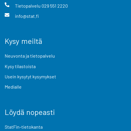
Tietopalvelu
029 551 2220
info@stat.fi
Kysy meiltä
Neuvonta ja tietopalvelu
Kysy tilastoista
Usein kysytyt kysymykset
Medialle
Löydä nopeasti
StatFin-tietokanta