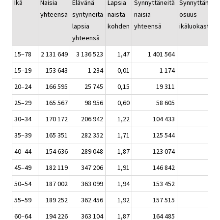
Ikä
Naisia
Elävänä
Lapsia
Synnyttäneitä
Synnyttäneid
yhteensä
syntyneitä
naista
naisia
osuus
lapsia
kohden
yhteensä
ikäluokasta
yhteensä
15–78
2 131 649
3 136 523
1,47
1 401 564
65
15–19
153 643
1 234
0,01
1 174
0
20–24
166 595
25 745
0,15
19 311
11
25–29
165 567
98 956
0,60
58 605
35
30–34
170 172
206 942
1,22
104 433
61
35–39
165 351
282 352
1,71
125 544
75
40–44
154 636
289 048
1,87
123 074
79
45–49
182 119
347 206
1,91
146 842
80
50–54
187 002
363 099
1,94
153 452
82
55–59
189 252
362 456
1,92
157 515
83
60–64
194 226
363 104
1,87
164 485
84