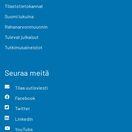
Tilastotietokannat
Suomi lukuina
Rahanarvonmuunnin
Tulevat julkaisut
Tutkimusaineistot
Seuraa meitä
Tilaa uutisviesti
Facebook
Twitter
LinkedIn
YouTube