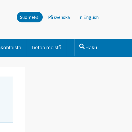
Suomeksi
På svenska
In English
nkohtaista
Tietoa meistä
Haku