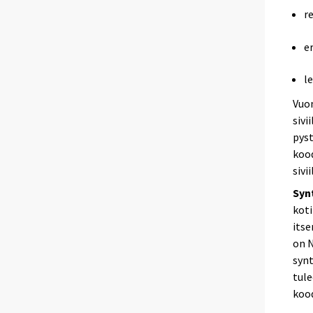
r
e
l
Vuon
sivi
pyst
kood
sivi
Syn
koti
itse
on N
syn
tul
kood