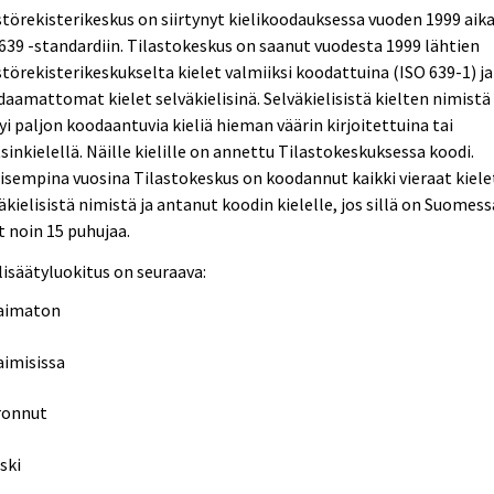
törekisterikeskus on siirtynyt kielikoodauksessa vuoden 1999 aik
639 -standardiin. Tilastokeskus on saanut vuodesta 1999 lähtien
törekisterikeskukselta kielet valmiiksi koodattuina (ISO 639-1) ja
aamattomat kielet selväkielisinä. Selväkielisistä kielten nimistä
yi paljon koodaantuvia kieliä hieman väärin kirjoitettuina tai
sinkielellä. Näille kielille on annettu Tilastokeskuksessa koodi.
isempina vuosina Tilastokeskus on koodannut kaikki vieraat kiele
äkielisistä nimistä ja antanut koodin kielelle, jos sillä on Suomess
t noin 15 puhujaa.
ilisäätyluokitus on seuraava:
aimaton
aimisissa
ronnut
ski