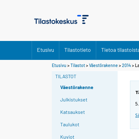
Etusivu
Tilastotieto
Tietoa tilastoist
Etusivu
>
Tilastot
>
Väestörakenne
>
2014
> L
TILASTOT
Väestörakenne
T
Julkistukset
5
Katsaukset
S
Taulukot
Kuviot