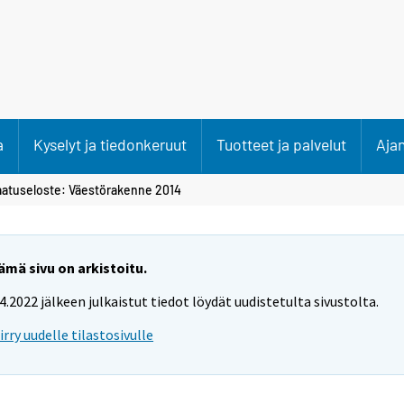
a
Kyselyt ja tiedonkeruut
Tuotteet ja palvelut
Aja
aatuseloste: Väestörakenne 2014
ämä sivu on arkistoitu.
.4.2022 jälkeen julkaistut tiedot löydät uudistetulta sivustolta.
iirry uudelle tilastosivulle