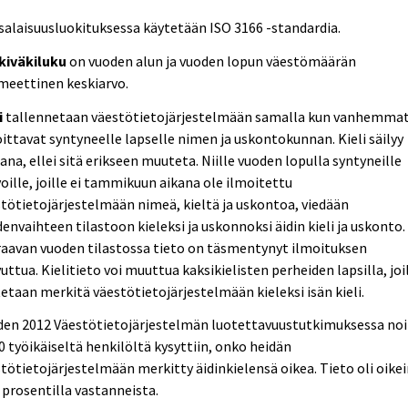
alaisuusluokituksessa käytetään ISO 3166 -standardia.
kiväkiluku
on vuoden alun ja vuoden lopun väestömäärän
meettinen keskiarvo.
i
tallennetaan väestötietojärjestelmään samalla kun vanhemma
ittavat syntyneelle lapselle nimen ja uskontokunnan. Kieli säilyy
na, ellei sitä erikseen muuteta. Niille vuoden lopulla syntyneille
oille, joille ei tammikuun aikana ole ilmoitettu
tötietojärjestelmään nimeä, kieltä ja uskontoa, viedään
envaihteen tilastoon kieleksi ja uskonnoksi äidin kieli ja uskonto.
aavan vuoden tilastossa tieto on täsmentynyt ilmoituksen
uttua. Kielitieto voi muuttua kaksikielisten perheiden lapsilla, joi
etaan merkitä väestötietojärjestelmään kieleksi isän kieli.
den 2012 Väestötietojärjestelmän luotettavuustutkimuksessa no
0 työikäiseltä henkilöltä kysyttiin, onko heidän
tötietojärjestelmään merkitty äidinkielensä oikea. Tieto oli oike
 prosentilla vastanneista.