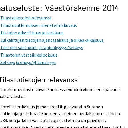
atuseloste: Väestörakenne 2014
. Tilastotietojen relevanssi
. Tilastotutkimuksen menetelmäkuvaus
. Tietojen oikeellisuus ja tarkkuus
. Julkaistujen tietojen ajantasaisuus ja oikea-aikaisuus
. Tietojen saatavuus ja läpinäkyvyys/selkeys
. Tilastojen vertailukelpoisuus
. Selkeys ja eheys/yhtenäisyys
 Tilastotietojen relevanssi
störakennetilasto kuvaa Suomessa vuoden viimeisenä päivänä
utta väestöä.
törekisterikeskus ja maistraatit pitävät yllä Suomen
tötietojärjestelmää. Suomen viimeinen henkikirjoitus tehtiin
1989. Sen jälkeen väestötietojärjestelmää on päivitetty
osilmoituksin. Väestötietojärjestelmään tallennettavat tiedot