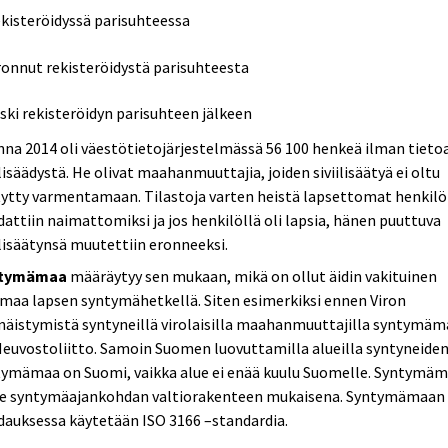
ekisteröidyssä parisuhteessa
ronnut rekisteröidystä parisuhteesta
eski rekisteröidyn parisuhteen jälkeen
na 2014 oli väestötietojärjestelmässä 56 100 henkeä ilman tieto
ilisäädystä. He olivat maahanmuuttajia, joiden siviilisäätyä ei oltu
ytty varmentamaan. Tilastoja varten heistä lapsettomat henkilö
attiin naimattomiksi ja jos henkilöllä oli lapsia, hänen puuttuva
ilisäätynsä muutettiin eronneeksi.
tymämaa
määräytyy sen mukaan, mikä on ollut äidin vakituinen
maa lapsen syntymähetkellä. Siten esimerkiksi ennen Viron
näistymistä syntyneillä virolaisilla maahanmuuttajilla syntymäm
euvostoliitto. Samoin Suomen luovuttamilla alueilla syntyneide
tymämaa on Suomi, vaikka alue ei enää kuulu Suomelle. Syntymä
ee syntymäajankohdan valtiorakenteen mukaisena. Syntymämaan
auksessa käytetään ISO 3166 –standardia.