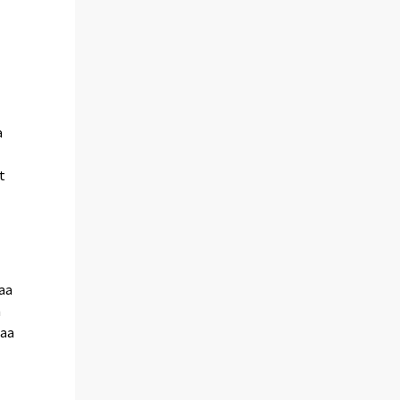
a
t
aa
n
maa