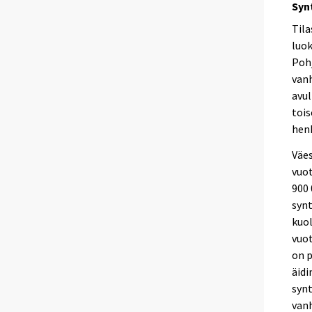
Syn
Tila
luok
Poh
van
avul
toi
henk
Väes
vuot
900
synt
kuo
vuot
on p
äidi
synt
van