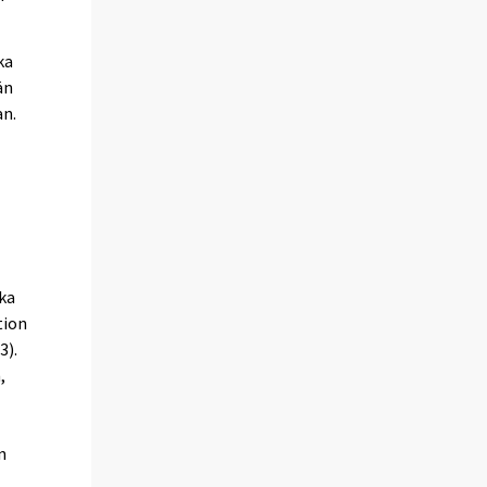
ka
än
an.
oka
tion
3).
,
n