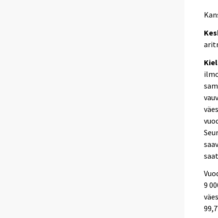
Kans
Kes
arit
Kiel
ilmo
sama
vauv
väes
vuod
Seur
saav
saat
Vuo
9 00
väes
99,7