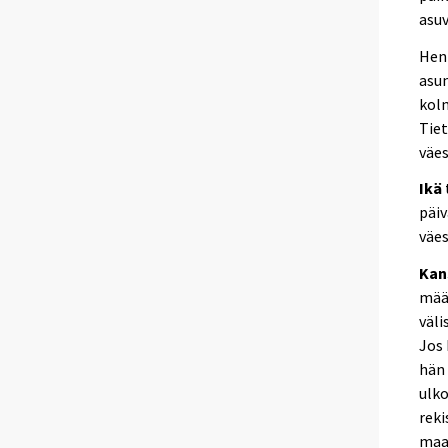
asu
Henk
asun
kolm
Tiet
väes
Ikä
päiv
väes
Kan
määr
väli
Jos 
hän 
ulko
reki
maa