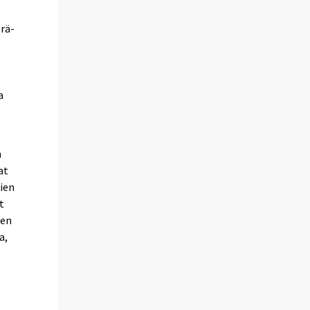
rä-
a
n
at
ien
t
nen
a,