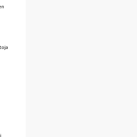
en
n
toja
i