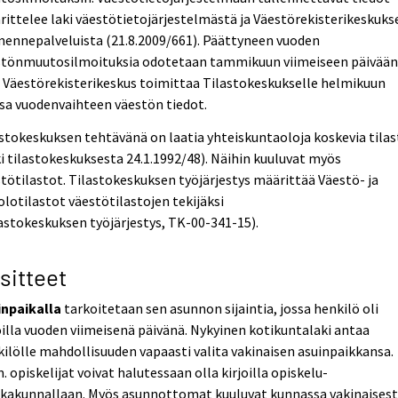
ittelee laki väestötietojärjestelmästä ja Väestörekisterikeskuks
ennepalveluista (21.8.2009/661). Päättyneen vuoden
stönmuutosilmoituksia odotetaan tammikuun viimeiseen päivää
. Väestörekisterikeskus toimittaa Tilastokeskukselle helmikuun
sa vuodenvaihteen väestön tiedot.
stokeskuksen tehtävänä on laatia yhteiskuntaoloja koskevia tilas
i tilastokeskuksesta 24.1.1992/48). Näihin kuuluvat myös
tötilastot. Tilastokeskuksen työjärjestys määrittää Väestö- ja
olotilastot väestötilastojen tekijäksi
astokeskuksen työjärjestys, TK-00-341-15).
sitteet
inpaikalla
tarkoitetaan sen asunnon sijaintia, jossa henkilö oli
oilla vuoden viimeisenä päivänä. Nykyinen kotikuntalaki antaa
ilölle mahdollisuuden vapaasti valita vakinaisen asuinpaikkansa.
. opiskelijat voivat halutessaan olla kirjoilla opiskelu-
kkakunnallaan. Myös asunnottomat kuuluvat kunnassa vakinaisest