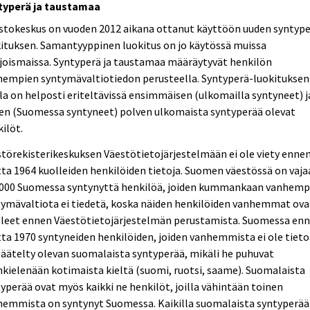
typerä ja taustamaa
stokeskus on vuoden 2012 aikana ottanut käyttöön uuden syntype
ituksen. Samantyyppinen luokitus on jo käytössä muissa
joismaissa. Syntyperä ja taustamaa määräytyvät henkilön
hempien syntymävaltiotiedon perusteella. Syntyperä-luokituksen
la on helposti eriteltävissä ensimmäisen (ulkomailla syntyneet) j
sen (Suomessa syntyneet) polven ulkomaista syntyperää olevat
ilöt.
törekisterikeskuksen Väestötietojärjestelmään ei ole viety enne
ta 1964 kuolleiden henkilöiden tietoja. Suomen väestössä on vaja
 000 Suomessa syntynyttä henkilöä, joiden kummankaan vanhemp
ymävaltiota ei tiedetä, koska näiden henkilöiden vanhemmat ova
lleet ennen Väestötietojärjestelmän perustamista. Suomessa en
ta 1970 syntyneiden henkilöiden, joiden vanhemmista ei ole tieto
äätelty olevan suomalaista syntyperää, mikäli he puhuvat
nkielenään kotimaista kieltä (suomi, ruotsi, saame). Suomalaista
yperää ovat myös kaikki ne henkilöt, joilla vähintään toinen
hemmista on syntynyt Suomessa. Kaikilla suomalaista syntyperää