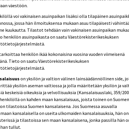
vaan väestöön.
ilöllä voi vakinaisen asuinpaikan lisäksi olla tilapäinen asuinpaik
nossa, jossa hän ilmoituksensa mukaan asuu tilapäisesti vähintä
e kuukautta. Tilastot tehdään vain vakinaisen asuinpaikan muka
o henkilön asuinpaikasta on saatu Väestörekisterikeskuksen
tötietojärjestelmästä.
tarkoittaa henkilön ikää kokonaisina vuosina vuoden viimeisenä
änä. Tieto on saatu Väestörekisterikeskuksen
tötietojärjestelmästä.
salaisuus
on yksilön ja valtion välinen lainsäädännöllinen side, j
ittää yksilön aseman valtiossa ja jolla määritetään yksilön ja val
siä keskeisiä oikeuksia ja velvollisuuksia (Kansalaisuuslaki, 359/200
henkilöllä on kahden maan kansalaisuus, joista toinen on Suomen
on tilastoissa Suomen kansalaisena. Jos Suomessa asuvalla
maan kansalaisella on useita ulkomaiden kansalaisuuksia, hän on
sterissä ja tilastoissa sen maan kansalaisena, jonka passilla hän o
han tullut.