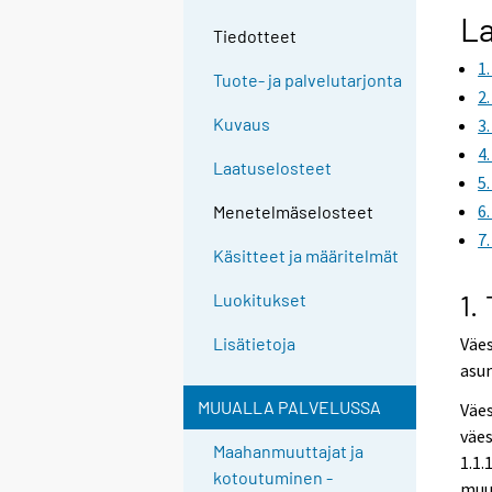
La
Tiedotteet
1
Tuote- ja palvelutarjonta
2
Kuvaus
3
4
Laatuselosteet
5
6
Menetelmäselosteet
7
Käsitteet ja määritelmät
1.
Luokitukset
Väe
Lisätietoja
asun
MUUALLA PALVELUSSA
Väes
väes
Maahanmuuttajat ja
1.1.
kotoutuminen -
muut