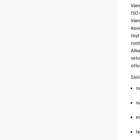
Väes
ISO 
Väes
kood
löyt
ruot
Aika
selv
ollu
Sivi
n
n
e
le