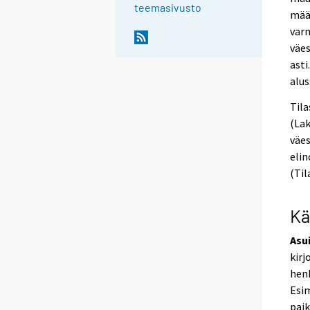
teemasivusto
määr
varm
väe
asti
alus
Tila
(Lak
väes
elin
(Til
Kä
Asu
kirj
henk
Esim
pai