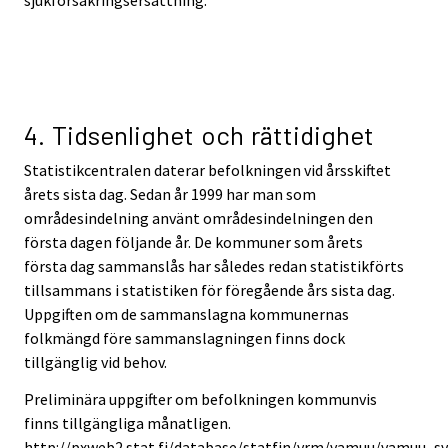
sjukförsäkringsersättning.
4. Tidsenlighet och rättidighet
Statistikcentralen daterar befolkningen vid årsskiftet
årets sista dag. Sedan år 1999 har man som
områdesindelning använt områdesindelningen den
första dagen följande år. De kommuner som årets
första dag sammanslås har således redan statistikförts
tillsammans i statistiken för föregående års sista dag.
Uppgiften om de sammanslagna kommunernas
folkmängd före sammanslagningen finns dock
tillgänglig vid behov.
Preliminära uppgifter om befolkningen kommunvis
finns tillgängliga månatligen.
http://pxweb2.stat.fi/database/statfin/vrm/vamuu/vamuu_sv