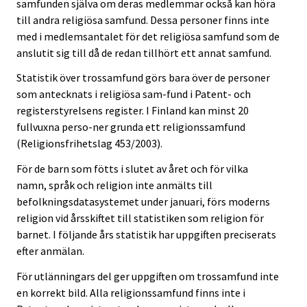
samfunden själva om deras medlemmar också kan höra
till andra religiösa samfund. Dessa personer finns inte
med i medlemsantalet för det religiösa samfund som de
anslutit sig till då de redan tillhört ett annat samfund.
Statistik över trossamfund görs bara över de personer
som antecknats i religiösa sam-fund i Patent- och
registerstyrelsens register. I Finland kan minst 20
fullvuxna perso-ner grunda ett religionssamfund
(Religionsfrihetslag 453/2003).
För de barn som fötts i slutet av året och för vilka
namn, språk och religion inte anmälts till
befolkningsdatasystemet under januari, förs moderns
religion vid årsskiftet till statistiken som religion för
barnet. I följande års statistik har uppgiften preciserats
efter anmälan.
För utlänningars del ger uppgiften om trossamfund inte
en korrekt bild. Alla religionssamfund finns inte i