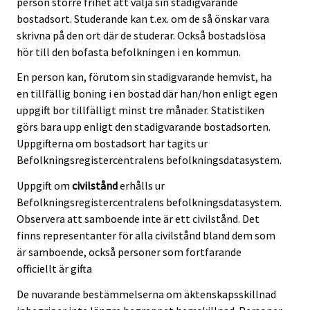
person större frihet att välja sin stadigvarande
bostadsort. Studerande kan t.ex. om de så önskar vara
skrivna på den ort där de studerar. Också bostadslösa
hör till den bofasta befolkningen i en kommun.
En person kan, förutom sin stadigvarande hemvist, ha
en tillfällig boning i en bostad där han/hon enligt egen
uppgift bor tillfälligt minst tre månader. Statistiken
görs bara upp enligt den stadigvarande bostadsorten.
Uppgifterna om bostadsort har tagits ur
Befolkningsregistercentralens befolkningsdatasystem.
Uppgift om
civilstånd
erhålls ur
Befolkningsregistercentralens befolkningsdatasystem.
Observera att samboende inte är ett civilstånd. Det
finns representanter för alla civilstånd bland dem som
är samboende, också personer som fortfarande
officiellt är gifta
De nuvarande bestämmelserna om äktenskapsskillnad