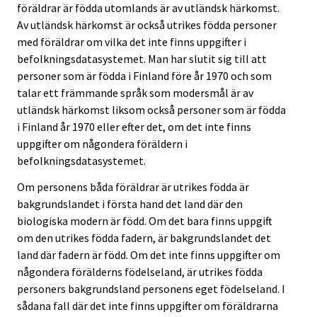
föräldrar är födda utomlands är av utländsk härkomst.
Av utländsk härkomst är också utrikes födda personer
med föräldrar om vilka det inte finns uppgifter i
befolkningsdatasystemet. Man har slutit sig till att
personer som är födda i Finland före år 1970 och som
talar ett främmande språk som modersmål är av
utländsk härkomst liksom också personer som är födda
i Finland år 1970 eller efter det, om det inte finns
uppgifter om någondera föräldern i
befolkningsdatasystemet.
Om personens båda föräldrar är utrikes födda är
bakgrundslandet i första hand det land där den
biologiska modern är född. Om det bara finns uppgift
om den utrikes födda fadern, är bakgrundslandet det
land där fadern är född. Om det inte finns uppgifter om
någondera förälderns födelseland, är utrikes födda
personers bakgrundsland personens eget födelseland. I
sådana fall där det inte finns uppgifter om föräldrarna