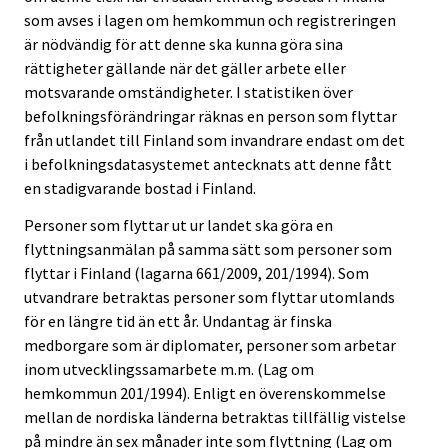
som avses i lagen om hemkommun och registreringen
är nödvändig för att denne ska kunna göra sina
rättigheter gällande när det gäller arbete eller
motsvarande omständigheter. I statistiken över
befolkningsförändringar räknas en person som flyttar
från utlandet till Finland som invandrare endast om det
i befolkningsdatasystemet antecknats att denne fått
en stadigvarande bostad i Finland.
Personer som flyttar ut ur landet ska göra en
flyttningsanmälan på samma sätt som personer som
flyttar i Finland (lagarna 661/2009, 201/1994). Som
utvandrare betraktas personer som flyttar utomlands
för en längre tid än ett år. Undantag är finska
medborgare som är diplomater, personer som arbetar
inom utvecklingssamarbete m.m. (Lag om
hemkommun 201/1994). Enligt en överenskommelse
mellan de nordiska länderna betraktas tillfällig vistelse
på mindre än sex månader inte som flyttning (Lag om