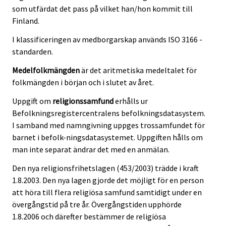
som utfärdat det pass på vilket han/hon kommit till
Finland.
I klassificeringen av medborgarskap används ISO 3166 -
standarden.
Medelfolkmängden
är det aritmetiska medeltalet för
folkmängden i början och i slutet av året.
Uppgift om
religionssamfund
erhålls ur
Befolkningsregistercentralens befolkningsdatasystem.
I samband med namngivning uppges trossamfundet för
barnet i befolk-ningsdatasystemet. Uppgiften hålls om
man inte separat ändrar det med en anmälan.
Den nya religionsfrihetslagen (453/2003) trädde i kraft
1.8.2003. Den nya lagen gjorde det möjligt för en person
att höra till flera religiösa samfund samtidigt under en
övergångstid på tre år. Övergångstiden upphörde
1.8.2006 och därefter bestämmer de religiösa