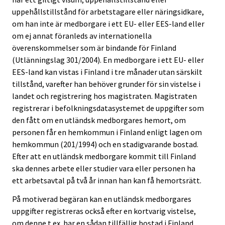
uppehållstillstånd för arbetstagare eller näringsidkare,
om han inte är medborgare i ett EU- eller EES-land eller
om ej annat föranleds av internationella
överenskommelser som är bindande för Finland
(Utlänningslag 301/2004). En medborgare i ett EU- eller
EES-land kan vistas i Finland i tre månader utan särskilt
tillstånd, varefter han behöver grunder för sin vistelse i
landet och registrering hos magistraten. Magistraten
registrerar i befolkningsdatasystemet de uppgifter som
den fått om en utländsk medborgares hemort, om
personen får en hemkommun i Finland enligt lagen om
hemkommun (201/1994) och en stadigvarande bostad.
Efter att en utländsk medborgare kommit till Finland
ska dennes arbete eller studier vara eller personen ha
ett arbetsavtal på två år innan han kan få hemortsrätt.
På motiverad begäran kan en utländsk medborgares
uppgifter registreras också efter en kortvarig vistelse,
om denne t.ex. har en sådan tillfällig bostad i Finland