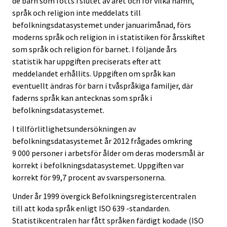
de barn som fötts i slutet av året och för vilka namn,
språk och religion inte meddelats till
befolkningsdatasystemet under januarimånad, förs
moderns språk och religion in i statistiken för årsskiftet
som språk och religion för barnet. I följande års
statistik har uppgiften preciserats efter att
meddelandet erhållits. Uppgiften om språk kan
eventuellt ändras för barn i tvåspråkiga familjer, där
faderns språk kan antecknas som språk i
befolkningsdatasystemet.
I tillförlitlighetsundersökningen av
befolkningsdatasystemet år 2012 frågades omkring
9 000 personer i arbetsför ålder om deras modersmål är
korrekt i befolkningsdatasystemet. Uppgiften var
korrekt för 99,7 procent av svarspersonerna.
Under år 1999 övergick Befolkningsregistercentralen
till att koda språk enligt ISO 639 -standarden.
Statistikcentralen har fått språken färdigt kodade (ISO