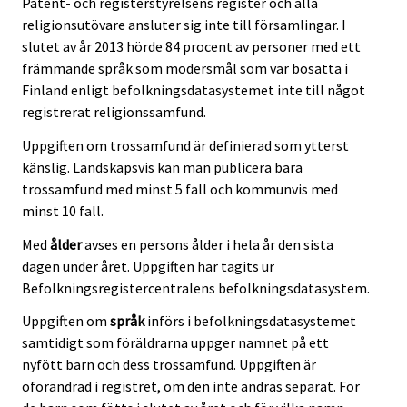
Patent- och registerstyrelsens register och alla
religionsutövare ansluter sig inte till församlingar. I
slutet av år 2013 hörde 84 procent av personer med ett
främmande språk som modersmål som var bosatta i
Finland enligt befolkningsdatasystemet inte till något
registrerat religionssamfund.
Uppgiften om trossamfund är definierad som ytterst
känslig. Landskapsvis kan man publicera bara
trossamfund med minst 5 fall och kommunvis med
minst 10 fall.
Med
ålder
avses en persons ålder i hela år den sista
dagen under året. Uppgiften har tagits ur
Befolkningsregistercentralens befolkningsdatasystem.
Uppgiften om
språk
införs i befolkningsdatasystemet
samtidigt som föräldrarna uppger namnet på ett
nyfött barn och dess trossamfund. Uppgiften är
oförändrad i registret, om den inte ändras separat. För