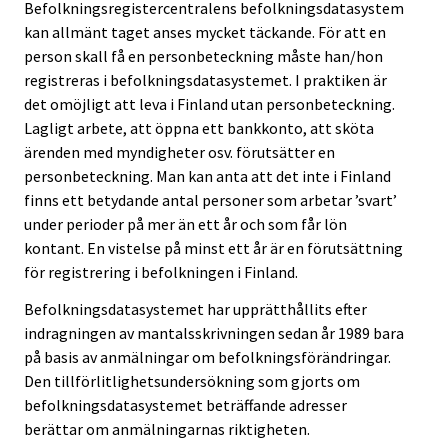
Befolkningsregistercentralens befolkningsdatasystem
kan allmänt taget anses mycket täckande. För att en
person skall få en personbeteckning måste han/hon
registreras i befolkningsdatasystemet. I praktiken är
det omöjligt att leva i Finland utan personbeteckning.
Lagligt arbete, att öppna ett bankkonto, att sköta
ärenden med myndigheter osv. förutsätter en
personbeteckning. Man kan anta att det inte i Finland
finns ett betydande antal personer som arbetar ’svart’
under perioder på mer än ett år och som får lön
kontant. En vistelse på minst ett år är en förutsättning
för registrering i befolkningen i Finland.
Befolkningsdatasystemet har upprätthållits efter
indragningen av mantalsskrivningen sedan år 1989 bara
på basis av anmälningar om befolkningsförändringar.
Den tillförlitlighetsundersökning som gjorts om
befolkningsdatasystemet beträffande adresser
berättar om anmälningarnas riktigheten.