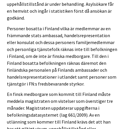
uppehållstillstånd är under behandling. Asylsökare får
en hemvist och ingår i statistiken först då ansökan är
godkänd.
Personer bosatta i Finland vilka är medlemmar av en
främmande stats ambassad, handelsrepresentation
eller konsulat och dessa personers familjemedlemmar
och personliga tjänstefolk räknas inte till befolkningen
i Finland, om de inte är finska medborgare. Till den i
Finland bosatta befolkningen räknas däremot den
finländska personalen på Finlands ambassader och
handelsrepresentationer i utlandet samt personer som
tjänstgör i FN:s fredsbevarande styrkor.
En finsk medborgare som kommit till Finland måste
meddela magistraten om vistelser som överstiger tre
månader. Magistraten uppdaterar uppgifterna i
befolkningsdatasystemet (lag 661/2009). Av en
utlänning som kommer till Finland krävs det att han
har ett giltigt visum, uppehållstillstånd eller