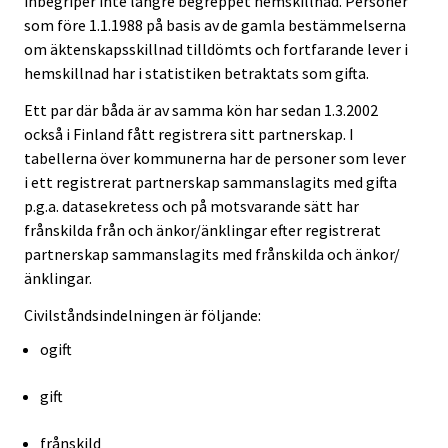
inbegriper inte längre begreppet hemskillnad. Personer
som före 1.1.1988 på basis av de gamla bestämmelserna
om äktenskapsskillnad tilldömts och fortfarande lever i
hemskillnad har i statistiken betraktats som gifta.
Ett par där båda är av samma kön har sedan 1.3.2002
också i Finland fått registrera sitt partnerskap. I
tabellerna över kommunerna har de personer som lever
i ett registrerat partnerskap sammanslagits med gifta
p.g.a. datasekretess och på motsvarande sätt har
frånskilda från och änkor/änklingar efter registrerat
partnerskap sammanslagits med frånskilda och änkor/
änklingar.
Civilståndsindelningen är följande:
ogift
gift
frånskild