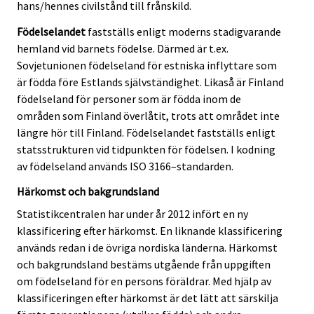
hans/hennes civilstånd till frånskild.
Födelselandet
fastställs enligt moderns stadigvarande
hemland vid barnets födelse. Därmed är t.ex.
Sovjetunionen födelseland för estniska inflyttare som
är födda före Estlands självständighet. Likaså är Finland
födelseland för personer som är födda inom de
områden som Finland överlåtit, trots att området inte
längre hör till Finland. Födelselandet fastställs enligt
statsstrukturen vid tidpunkten för födelsen. I kodning
av födelseland används ISO 3166–standarden.
Härkomst och bakgrundsland
Statistikcentralen har under år 2012 infört en ny
klassificering efter härkomst. En liknande klassificering
används redan i de övriga nordiska länderna. Härkomst
och bakgrundsland bestäms utgående från uppgiften
om födelseland för en persons föräldrar. Med hjälp av
klassificeringen efter härkomst är det lätt att särskilja