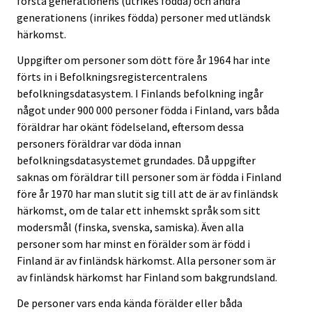
första generationens (utrikes födda) och andra
generationens (inrikes födda) personer med utländsk
härkomst.
Uppgifter om personer som dött före år 1964 har inte
förts in i Befolkningsregistercentralens
befolkningsdatasystem. I Finlands befolkning ingår
något under 900 000 personer födda i Finland, vars båda
föräldrar har okänt födelseland, eftersom dessa
personers föräldrar var döda innan
befolkningsdatasystemet grundades. Då uppgifter
saknas om föräldrar till personer som är födda i Finland
före år 1970 har man slutit sig till att de är av finländsk
härkomst, om de talar ett inhemskt språk som sitt
modersmål (finska, svenska, samiska). Även alla
personer som har minst en förälder som är född i
Finland är av finländsk härkomst. Alla personer som är
av finländsk härkomst har Finland som bakgrundsland.
De personer vars enda kända förälder eller båda