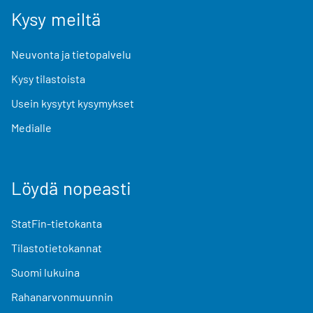
Kysy meiltä
Neuvonta ja tietopalvelu
Kysy tilastoista
Usein kysytyt kysymykset
Medialle
Löydä nopeasti
StatFin-tietokanta
Tilastotietokannat
Suomi lukuina
Rahanarvonmuunnin