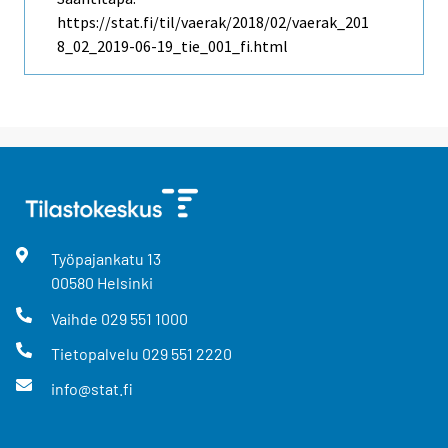
https://stat.fi/til/vaerak/2018/02/vaerak_201
8_02_2019-06-19_tie_001_fi.html
Työpajankatu
13
00580
Helsinki
Vaihde
029 551 1000
Tietopalvelu
029 551 2220
info@stat.fi