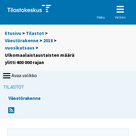
Valikko
Haku
Etusivu
>
Tilastot
>
Väestörakenne
>
2018
>
vuosikatsaus
>
Ulkomaalaistaustaisten määrä
ylitti 400 000 rajan
Avaa valikko
TILASTOT
Väestörakenne
Y
Y
o
o
u
u
a
a
r
r