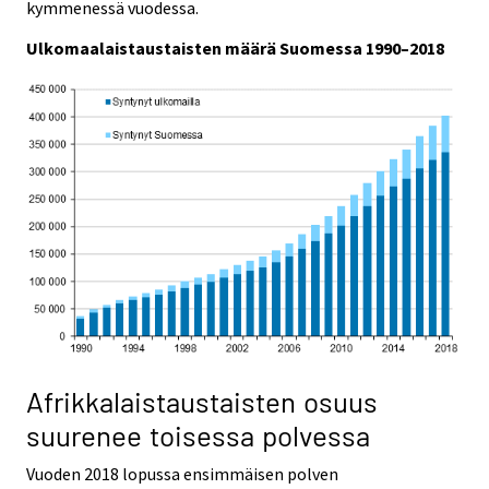
e
e
kymmenessä vuodessa.
.
.
Ulkomaalaistaustaisten määrä Suomessa 1990–2018
Afrikkalaistaustaisten osuus
suurenee toisessa polvessa
Vuoden 2018 lopussa ensimmäisen polven