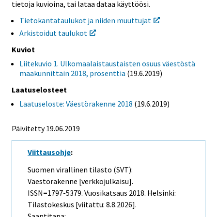
tietoja kuvioina, tai lataa dataa käyttöösi.
Tietokantataulukot ja niiden muuttujat
Arkistoidut taulukot
Kuviot
Liitekuvio 1. Ulkomaalaistaustaisten osuus väestöstä
maakunnittain 2018, prosenttia
(19.6.2019)
Laatuselosteet
Laatuseloste: Väestörakenne 2018
(19.6.2019)
Päivitetty 19.06.2019
Viittausohje
:
Suomen virallinen tilasto (SVT):
Väestörakenne [verkkojulkaisu].
ISSN=1797-5379.
Vuosikatsaus
2018. Helsinki:
Tilastokeskus [viitattu: 8.8.2026].
Saantitapa: