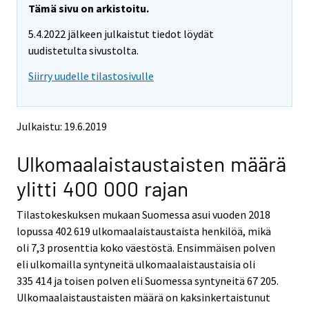
e
e
Tämä sivu on arkistoitu.
m
m
5.4.2022 jälkeen julkaistut tiedot löydät
o
o
v
v
uudistetulta sivustolta.
i
i
Siirry uudelle tilastosivulle
n
n
g
g
t
t
o
o
Julkaistu: 19.6.2019
a
a
n
n
Ulkomaalaistaustaisten määrä
o
o
t
t
ylitti 400 000 rajan
h
h
e
e
Tilastokeskuksen mukaan Suomessa asui vuoden 2018
r
r
s
s
lopussa 402 619 ulkomaalaistaustaista henkilöä, mikä
e
e
oli 7,3 prosenttia koko väestöstä. Ensimmäisen polven
r
r
eli ulkomailla syntyneitä ulkomaalaistaustaisia oli
v
v
335 414 ja toisen polven eli Suomessa syntyneitä 67 205.
i
i
Ulkomaalaistaustaisten määrä on kaksinkertaistunut
c
c