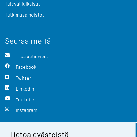
Tulevat julkaisut
Tutkimusaineistot
Seuraa meitä
Tilaa uutisviesti
Facebook
Twitter
LinkedIn
YouTube
Instagram
Tietoa evästeistä
Yhteystiedot