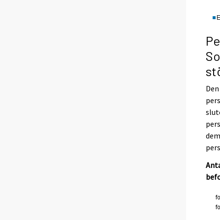
Pe
So
st
Den 
pers
slut
pers
dem 
pers
Anta
bef