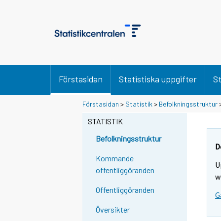
Förstasidan
Statistiska uppgifter
St
Y
Y
Förstasidan
>
Statistik
>
Befolkningsstruktur
o
o
u
u
STATISTIK
a
a
r
r
Befolkningsstruktur
e
e
D
m
m
Kommande
U
o
o
offentliggöranden
v
v
w
i
i
Offentliggöranden
G
n
n
g
g
Översikter
t
t