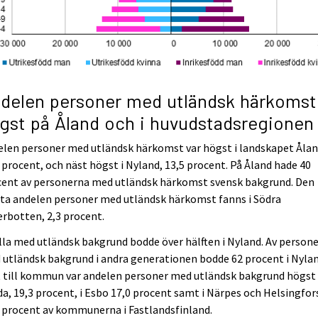
delen personer med utländsk härkomst
gst på Åland och i huvudstadsregionen
len personer med utländsk härkomst var högst i landskapet Ålan
 procent, och näst högst i Nyland, 13,5 procent. På Åland hade 40
cent av personerna med utländsk härkomst svensk bakgrund. Den
ta andelen personer med utländsk härkomst fanns i Södra
rbotten, 2,3 procent.
lla med utländsk bakgrund bodde över hälften i Nyland. Av person
utländsk bakgrund i andra generationen bodde 62 procent i Nylan
 till kommun var andelen personer med utländsk bakgrund högst 
a, 19,3 procent, i Esbo 17,0 procent samt i Närpes och Helsingfor
0 procent av kommunerna i Fastlandsfinland.