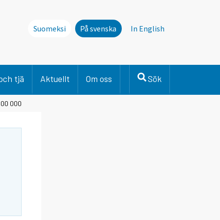
Suomeksi
På svenska
In English
och tjä
Aktuellt
Om oss
Sök
400 000