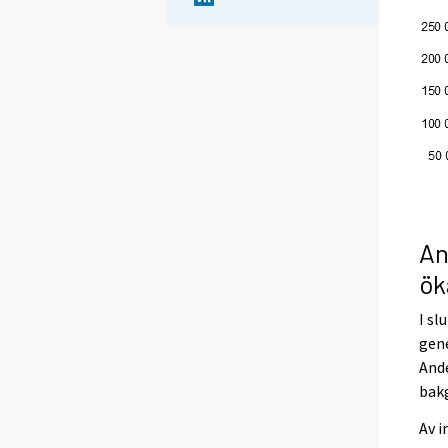
An
ök
I sl
gene
Ande
bak
Av i