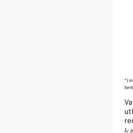
*) i
Serb
Va
ut
re
År 2