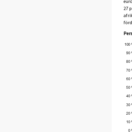
euro
27 
afr
förd
Per