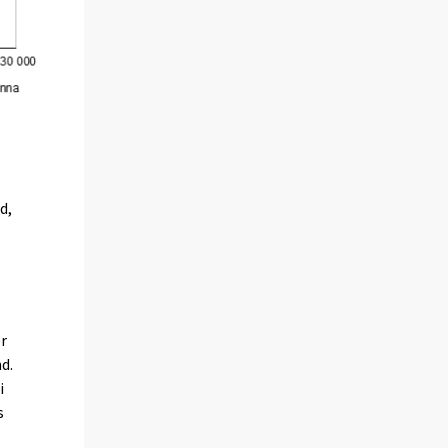
d,
er
d.
i
s