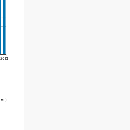
d
nt).