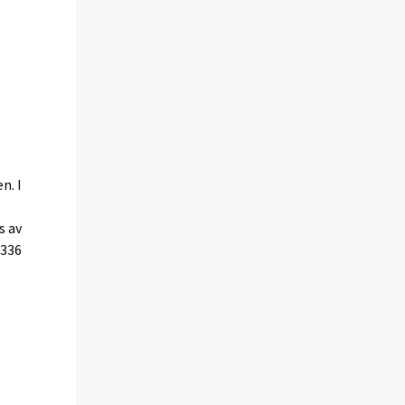
n. I
s av
 336