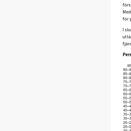
förs
Mede
för 
I sl
utlä
fjär
Pers