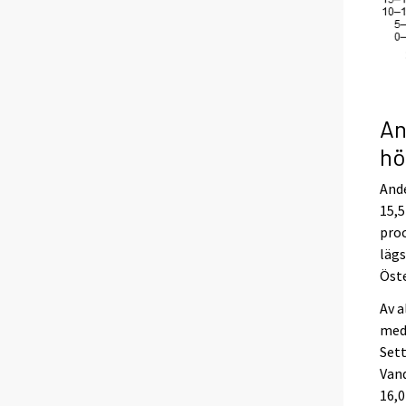
An
hö
Ande
15,5
pro
lägs
Öste
Av a
med 
Sett
Vand
16,