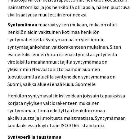
naimattomiksi ja jos henkilöllä oli lapsia, hänen puuttuva
siviilisäätynsä muutettiin eronneeksi.
Syntymämaa
määräytyy sen mukaan, mikä on ollut
henkilön äidin vakituinen kotimaa henkilön
syntymähetkellä. Syntymämaa on yleisimmin
syntymäajankohdan valtiorakenteen mukainen. Siten
esimerkiksi ennen Viron itsenäistymistä syntyneillä
virolaisilla maahanmuuttajilla syntymämaa on
yleisimmin Neuvostoliitto. Samoin Suomen
luovuttamilla alueilla syntyneiden syntymämaa on
Suomi, vaikka alue ei enää kuulu Suomelle.
Henkilön syntymävaltioksi voidaan joissain tapauksissa
korjata nykyisen valtiorakenteen mukainen
syntymämaa. Tämä edellyttää henkilön omaa
aktiivisuutta ja ilmoitusta maistraatissa. Syntymämaan
koodauksessa käytetään ISO 3166 -standardia.
Syntyperä ja taustamaa