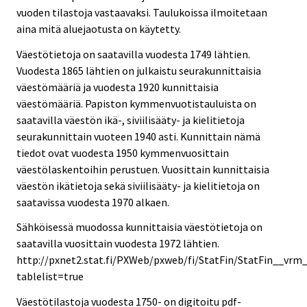
vuoden tilastoja vastaavaksi. Taulukoissa ilmoitetaan
aina mitä aluejaotusta on käytetty.
Väestötietoja on saatavilla vuodesta 1749 lähtien.
Vuodesta 1865 lähtien on julkaistu seurakunnittaisia
väestömääriä ja vuodesta 1920 kunnittaisia
väestömääriä. Papiston kymmenvuotistauluista on
saatavilla väestön ikä-, siviilisääty- ja kielitietoja
seurakunnittain vuoteen 1940 asti. Kunnittain nämä
tiedot ovat vuodesta 1950 kymmenvuosittain
väestölaskentoihin perustuen. Vuosittain kunnittaisia
väestön ikätietoja sekä siviilisääty- ja kielitietoja on
saatavissa vuodesta 1970 alkaen.
Sähköisessä muodossa kunnittaisia väestötietoja on
saatavilla vuosittain vuodesta 1972 lähtien.
http://pxnet2.stat.fi/PXWeb/pxweb/fi/StatFin/StatFin__vrm
tablelist=true
Väestötilastoja vuodesta 1750- on digitoitu pdf-