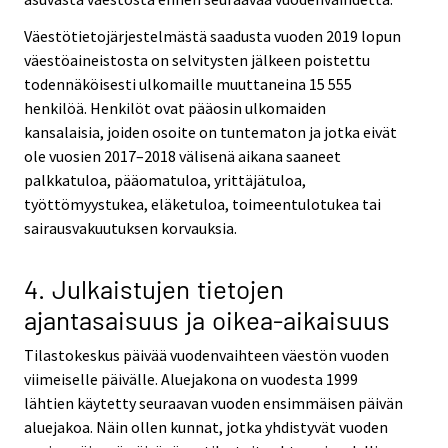
Väestötietojärjestelmästä saadusta vuoden 2019 lopun
väestöaineistosta on selvitysten jälkeen poistettu
todennäköisesti ulkomaille muuttaneina 15 555
henkilöä. Henkilöt ovat pääosin ulkomaiden
kansalaisia, joiden osoite on tuntematon ja jotka eivät
ole vuosien 2017–2018 välisenä aikana saaneet
palkkatuloa, pääomatuloa, yrittäjätuloa,
työttömyystukea, eläketuloa, toimeentulotukea tai
sairausvakuutuksen korvauksia.
4. Julkaistujen tietojen
ajantasaisuus ja oikea-aikaisuus
Tilastokeskus päivää vuodenvaihteen väestön vuoden
viimeiselle päivälle. Aluejakona on vuodesta 1999
lähtien käytetty seuraavan vuoden ensimmäisen päivän
aluejakoa. Näin ollen kunnat, jotka yhdistyvät vuoden