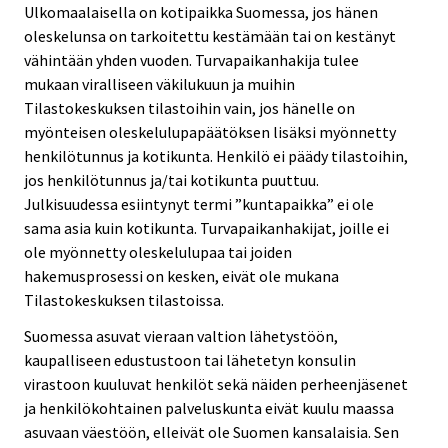
Ulkomaalaisella on kotipaikka Suomessa, jos hänen
oleskelunsa on tarkoitettu kestämään tai on kestänyt
vähintään yhden vuoden. Turvapaikanhakija tulee
mukaan viralliseen väkilukuun ja muihin
Tilastokeskuksen tilastoihin vain, jos hänelle on
myönteisen oleskelulupapäätöksen lisäksi myönnetty
henkilötunnus ja kotikunta. Henkilö ei päädy tilastoihin,
jos henkilötunnus ja/tai kotikunta puuttuu.
Julkisuudessa esiintynyt termi ”kuntapaikka” ei ole
sama asia kuin kotikunta. Turvapaikanhakijat, joille ei
ole myönnetty oleskelulupaa tai joiden
hakemusprosessi on kesken, eivät ole mukana
Tilastokeskuksen tilastoissa.
Suomessa asuvat vieraan valtion lähetystöön,
kaupalliseen edustustoon tai lähetetyn konsulin
virastoon kuuluvat henkilöt sekä näiden perheenjäsenet
ja henkilökohtainen palveluskunta eivät kuulu maassa
asuvaan väestöön, elleivät ole Suomen kansalaisia. Sen