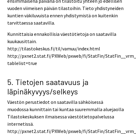
ensimmäisenä päivänä on tilastoitu yhteen jo edellisen
vuoden viimeisen päivän tilastoihin. Tieto yhdistyneiden
kuntien väkiluvuista ennen yhdistymistä on kuitenkin
tarvittaessa saatavilla.
Kunnittaisia ennakollisia väestötietoja on saatavilla
kuukausittain.
http://tilastokeskus.fi/til/vamuu/index.html
http://pxnet2.stat.fi/PXWeb/pxweb/fi/StatFin/StatFin__vr
tablelist=true
5. Tietojen saatavuus ja
läpinäkyvyys/selkeys
Väestön perustiedot on saatavilla sähköisessä
muodossa kunnittain tai kuntaa suuremmalla aluejaolla
Tilastokeskuksen ilmaisessa väestötietopalvelussa
internetissä.
http://pxnet2.stat.fi/PXWeb/pxweb/fi/StatFin/StatFin__vrm