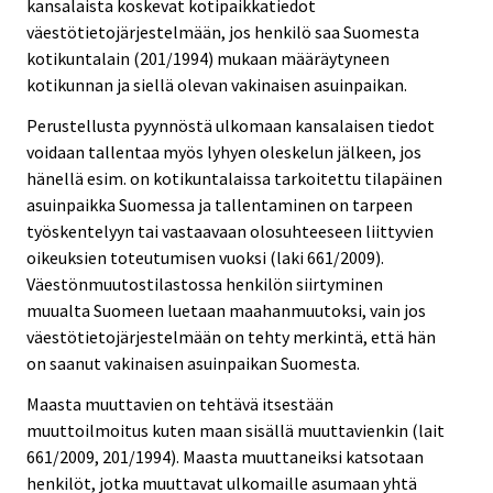
kansalaista koskevat kotipaikkatiedot
väestötietojärjestelmään, jos henkilö saa Suomesta
kotikuntalain (201/1994) mukaan määräytyneen
kotikunnan ja siellä olevan vakinaisen asuinpaikan.
Perustellusta pyynnöstä ulkomaan kansalaisen tiedot
voidaan tallentaa myös lyhyen oleskelun jälkeen, jos
hänellä esim. on kotikuntalaissa tarkoitettu tilapäinen
asuinpaikka Suomessa ja tallentaminen on tarpeen
työskentelyyn tai vastaavaan olosuhteeseen liittyvien
oikeuksien toteutumisen vuoksi (laki 661/2009).
Väestönmuutostilastossa henkilön siirtyminen
muualta Suomeen luetaan maahanmuutoksi, vain jos
väestötietojärjestelmään on tehty merkintä, että hän
on saanut vakinaisen asuinpaikan Suomesta.
Maasta muuttavien on tehtävä itsestään
muuttoilmoitus kuten maan sisällä muuttavienkin (lait
661/2009, 201/1994). Maasta muuttaneiksi katsotaan
henkilöt, jotka muuttavat ulkomaille asumaan yhtä