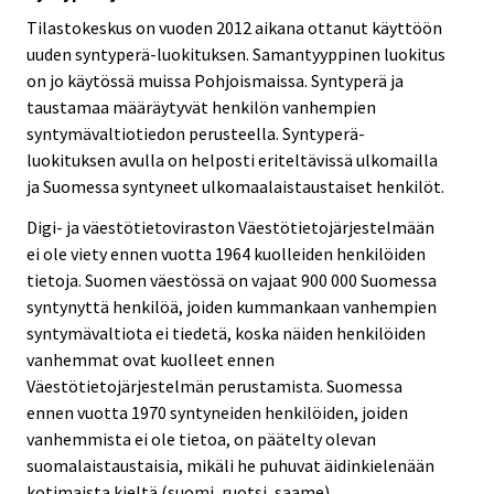
Tilastokeskus on vuoden 2012 aikana ottanut käyttöön
uuden syntyperä-luokituksen. Samantyyppinen luokitus
on jo käytössä muissa Pohjoismaissa. Syntyperä ja
taustamaa määräytyvät henkilön vanhempien
syntymävaltiotiedon perusteella. Syntyperä-
luokituksen avulla on helposti eriteltävissä ulkomailla
ja Suomessa syntyneet ulkomaalaistaustaiset henkilöt.
Digi- ja väestötietoviraston Väestötietojärjestelmään
ei ole viety ennen vuotta 1964 kuolleiden henkilöiden
tietoja. Suomen väestössä on vajaat 900 000 Suomessa
syntynyttä henkilöä, joiden kummankaan vanhempien
syntymävaltiota ei tiedetä, koska näiden henkilöiden
vanhemmat ovat kuolleet ennen
Väestötietojärjestelmän perustamista. Suomessa
ennen vuotta 1970 syntyneiden henkilöiden, joiden
vanhemmista ei ole tietoa, on päätelty olevan
suomalaistaustaisia, mikäli he puhuvat äidinkielenään
kotimaista kieltä (suomi, ruotsi, saame).