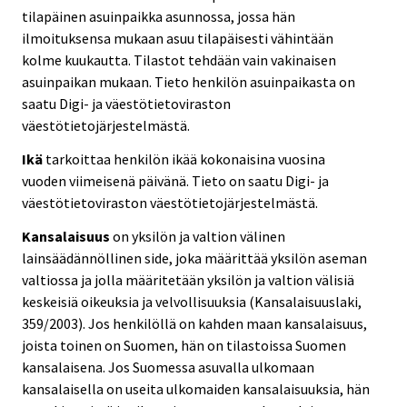
tilapäinen asuinpaikka asunnossa, jossa hän
ilmoituksensa mukaan asuu tilapäisesti vähintään
kolme kuukautta. Tilastot tehdään vain vakinaisen
asuinpaikan mukaan. Tieto henkilön asuinpaikasta on
saatu Digi- ja väestötietoviraston
väestötietojärjestelmästä.
Ikä
tarkoittaa henkilön ikää kokonaisina vuosina
vuoden viimeisenä päivänä. Tieto on saatu Digi- ja
väestötietoviraston väestötietojärjestelmästä.
Kansalaisuus
on yksilön ja valtion välinen
lainsäädännöllinen side, joka määrittää yksilön aseman
valtiossa ja jolla määritetään yksilön ja valtion välisiä
keskeisiä oikeuksia ja velvollisuuksia (Kansalaisuuslaki,
359/2003). Jos henkilöllä on kahden maan kansalaisuus,
joista toinen on Suomen, hän on tilastoissa Suomen
kansalaisena. Jos Suomessa asuvalla ulkomaan
kansalaisella on useita ulkomaiden kansalaisuuksia, hän