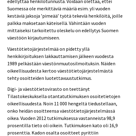
edellyttää henkilötunnusta. Voidaan olettaa, ettei
Suomessa ole merkittäviä määriä esim. yli vuoden
kestäviä jaksoja ’pimeää’ työtä tekeviä henkilöitä, joille
palkka maksetaan käteisellä. Vähintään vuoden
mittaiseksi tarkoitettu oleskelu on edellytys Suomen
väestöön kirjautumiseen.
Väestötietojärjestelmää on pidetty yllä
henkikirjoituksen lakkauttamisen jälkeen vuodesta
1989 pelkästään väestönmuutosilmoituksin. Näiden
oikeellisuudesta kertoo väestötietojärjestelmästä
tehty osoitteiden luotettavuustutkimus.
Digi- ja väestötietovirasto on teettänyt
Tilastokeskuksella otantatutkimuksen osoitetietojen
oikeellisuudesta. Noin 11 000 hengeltä tiedustellaan,
onko heidän osoitteensa väestötietojärjestelmässä
oikea. Vuoden 2012 tutkimuksessa vastanneista 98,9
prosentilla tieto oli oikein. Tutkimuksen kato oli 16,9
prosenttia. Kadon osalta osoitteet pyrittiin