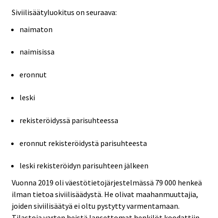
Siviilisäätyluokitus on seuraava:
naimaton
naimisissa
eronnut
leski
rekisteröidyssä parisuhteessa
eronnut rekisteröidystä parisuhteesta
leski rekisteröidyn parisuhteen jälkeen
Vuonna 2019 oli väestötietojärjestelmässä 79 000 henkeä
ilman tietoa siviilisäädystä. He olivat maahanmuuttajia,
joiden siviilisäätyä ei oltu pystytty varmentamaan.
Tilastoja varten heistä lapsettomat henkilöt koodattiin