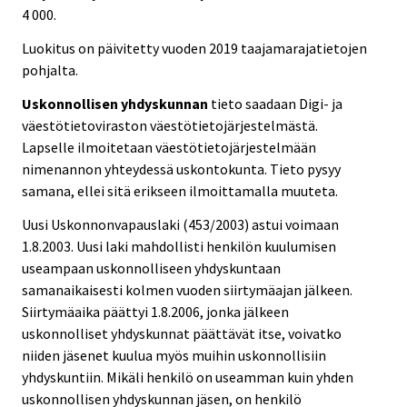
4 000.
Luokitus on päivitetty vuoden 2019 taajamarajatietojen
pohjalta.
Uskonnollisen yhdyskunnan
tieto saadaan Digi- ja
väestötietoviraston väestötietojärjestelmästä.
Lapselle ilmoitetaan väestötietojärjestelmään
nimenannon yhteydessä uskontokunta. Tieto pysyy
samana, ellei sitä erikseen ilmoittamalla muuteta.
Uusi Uskonnonvapauslaki (453/2003) astui voimaan
1.8.2003. Uusi laki mahdollisti henkilön kuulumisen
useampaan uskonnolliseen yhdyskuntaan
samanaikaisesti kolmen vuoden siirtymäajan jälkeen.
Siirtymäaika päättyi 1.8.2006, jonka jälkeen
uskonnolliset yhdyskunnat päättävät itse, voivatko
niiden jäsenet kuulua myös muihin uskonnollisiin
yhdyskuntiin. Mikäli henkilö on useamman kuin yhden
uskonnollisen yhdyskunnan jäsen, on henkilö