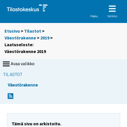
Valikko
Haku
Etusivu
>
Tilastot
>
Väestörakenne
>
2019
>
Laatuseloste:
Väestörakenne 2019
Avaa valikko
TILASTOT
Väestörakenne
Y
Y
o
o
u
u
a
a
r
r
Tämä sivu on arkistoitu.