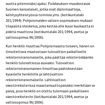
vuotta pitemmäksi ajaksi. Poikkeuksen muodostavat
Suomen kansalaiset, jotka ovat diplomaatteja,
kehitysyhteistyössä toimivia yms. (kotikuntalaki
201/1994). Pohjoismaiden välisen sopimuksen mukaan
tilapäistä oleskelua, joka kestää alle kuusi kuukautta ei
pidetä muuttona (kotikuntalaki 201/1994, asetus ja
valtiosopimus 96/2006).
Kun henkilö muuttaa Pohjoismaasta toiseen, hänen on
ilmoitettava muutostaan tulovaltion paikalliselle
rekisteriviranomaiselle, joka päättää rekisteröidäänkö
henkilö tulovaltiossa asuvaksi. Tulovaltion
rekisteriviranomainen ilmoittaa päätöksestään
kyseiselle henkilölle ja lähtövaltion
rekisteriviranomaiselle. Lähtövaltion
väestörekisterissä maastamuuttopäiväksi merkitään se
päivä, jona henkilö on otettu tulomaan paikalliseen
väestörekisteriin (kotikuntalaki 201/1994, asetus ja
valtiosopimus 96/2006).