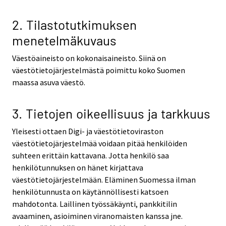
2. Tilastotutkimuksen
menetelmäkuvaus
Väestöaineisto on kokonaisaineisto. Siinä on
väestötietojärjestelmästä poimittu koko Suomen
maassa asuva väestö.
3. Tietojen oikeellisuus ja tarkkuus
Yleisesti ottaen Digi- ja väestötietoviraston
väestötietojärjestelmää voidaan pitää henkilöiden
suhteen erittäin kattavana. Jotta henkilö saa
henkilötunnuksen on hänet kirjattava
väestötietojärjestelmään. Eläminen Suomessa ilman
henkilötunnusta on käytännöllisesti katsoen
mahdotonta. Laillinen työssäkäynti, pankkitilin
avaaminen, asioiminen viranomaisten kanssa jne.