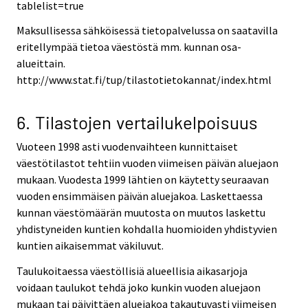
tablelist=true
Maksullisessa sähköisessä tietopalvelussa on saatavilla
eritellympää tietoa väestöstä mm. kunnan osa-
alueittain.
http://www.stat.fi/tup/tilastotietokannat/index.html
6. Tilastojen vertailukelpoisuus
Vuoteen 1998 asti vuodenvaihteen kunnittaiset
väestötilastot tehtiin vuoden viimeisen päivän aluejaon
mukaan. Vuodesta 1999 lähtien on käytetty seuraavan
vuoden ensimmäisen päivän aluejakoa. Laskettaessa
kunnan väestömäärän muutosta on muutos laskettu
yhdistyneiden kuntien kohdalla huomioiden yhdistyvien
kuntien aikaisemmat väkiluvut.
Taulukoitaessa väestöllisiä alueellisia aikasarjoja
voidaan taulukot tehdä joko kunkin vuoden aluejaon
mukaan tai päivittäen aluejakoa takautuvasti viimeisen