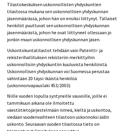
Tilastokeskuksen uskonnollisten yhdyskuntien
tilastossa mukana sen uskonnollisen yhdyskunnan
jäsenmäärässä, johon hän on ensiksi liittynyt. Tällaiset
henkilöt puuttuvat sen uskonnollisen yhdyskunnan
jäsenmäärästä, johon he ovat liittyneet ollessaan jo
jonkin muun uskonnollisen yhdyskunnan jäsen.
Uskontokuntatilastot tehdään vain Patentti- ja
rekisterihallituksen rekisteriin merkittyihin
uskonnollisiin yhdyskuntiin kuuluvista henkilöistä.
Uskonnollisen yhdyskunnan voi Suomessa perustaa
vähintään 20 täysi-ikäistä henkilöä
(uskonnonvapauslaki 453/2003).
Niille vuoden lopulla syntyneille vauvoille, joille ei
tammikuun aikana ole ilmoitettu
väestötietojärjestelmään nimeä, kieltä ja uskontoa,
viedään vuodenvaihteen tilastoon uskonnoksi äidin
uskonto. Seuraavan vuoden tilastossa tieto on