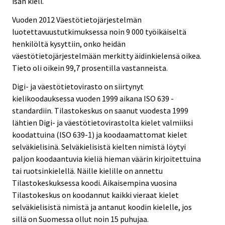
isän kieli.
Vuoden 2012 Väestötietojärjestelmän
luotettavuustutkimuksessa noin 9 000 työikäiseltä
henkilöltä kysyttiin, onko heidän
väestötietojärjestelmään merkitty äidinkielensä oikea.
Tieto oli oikein 99,7 prosentilla vastanneista.
Digi- ja väestötietovirasto on siirtynyt
kielikoodauksessa vuoden 1999 aikana ISO 639 -
standardiin. Tilastokeskus on saanut vuodesta 1999
lähtien Digi- ja väestötietovirastolta kielet valmiiksi
koodattuina (ISO 639-1) ja koodaamattomat kielet
selväkielisinä. Selväkielisistä kielten nimistä löytyi
paljon koodaantuvia kieliä hieman väärin kirjoitettuina
tai ruotsinkielellä. Näille kielille on annettu
Tilastokeskuksessa koodi. Aikaisempina vuosina
Tilastokeskus on koodannut kaikki vieraat kielet
selväkielisistä nimistä ja antanut koodin kielelle, jos
sillä on Suomessa ollut noin 15 puhujaa.