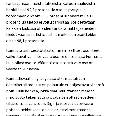
tarkistamaan muista lähteistä. Katoon kuuluvista
henkilöistä 92,3 prosentilla osoite pystyttiin
toteamaan oikeaksi, 5,9 prosentilla vääräksi ja 1,8
prosentilla tietoa ei voitu tarkistaa. Jos oletetaan
kaikkien kadossa olleiden tarkistamatta jääneiden
tiedot vääriksi, olisi lopullinen oikeiden osoitteiden
osuus 98,1 prosenttia.
Kunnittaisiin väestötilastoihin virheelliset osoitteet
vaikuttavat vain, jos väärä osoite on toisessa kunnassa
kuin oikea osoite. Vääristä osoitteista vain osa on
väärässä kunnassa
Kunnallisvaalien yhteydessä ulkomaalaisten
äänioikeusilmoitusten palautukset paljastavat yleensä
noin 1 000 henkeä, jotka ovat muuttaneet maasta
ilmoitusta tekemättä ja ovat siten olleet edelleen
tilastoituna väestöön. Digi- ja väestötietovirasto
poistaa heidät väestötietojärjestelmän maassa
asuvasta väestöstä ennen seuraavaa vuodenvaihdetta.