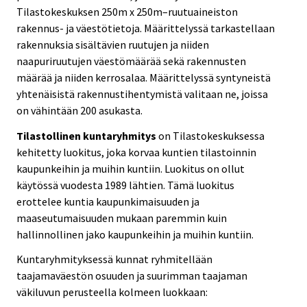
Tilastokeskuksen 250m x 250m–ruutuaineiston
rakennus- ja väestötietoja. Määrittelyssä tarkastellaan
rakennuksia sisältävien ruutujen ja niiden
naapuriruutujen väestömäärää sekä rakennusten
määrää ja niiden kerrosalaa. Määrittelyssä syntyneistä
yhtenäisistä rakennustihentymistä valitaan ne, joissa
on vähintään 200 asukasta.
Tilastollinen kuntaryhmitys
on Tilastokeskuksessa
kehitetty luokitus, joka korvaa kuntien tilastoinnin
kaupunkeihin ja muihin kuntiin. Luokitus on ollut
käytössä vuodesta 1989 lähtien. Tämä luokitus
erottelee kuntia kaupunkimaisuuden ja
maaseutumaisuuden mukaan paremmin kuin
hallinnollinen jako kaupunkeihin ja muihin kuntiin.
Kuntaryhmityksessä kunnat ryhmitellään
taajamaväestön osuuden ja suurimman taajaman
väkiluvun perusteella kolmeen luokkaan: