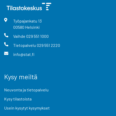
Työpajankatu
13
00580
Helsinki
Vaihde
029 551 1000
Tietopalvelu
029 551 2220
info@stat.fi
Kysy meiltä
Neuvonta ja tietopalvelu
Kysy tilastoista
Usein kysytyt kysymykset