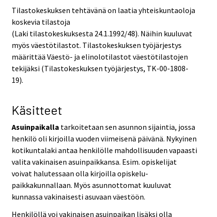
Tilastokeskuksen tehtävänä on laatia yhteiskuntaoloja
koskevia tilastoja
(Laki tilastokeskuksesta 24.1.1992/48). Näihin kuuluvat
myös väestötilastot. Tilastokeskuksen työjärjestys
määrittää Väestö- ja elinolotilastot väestötilastojen
tekijäksi (Tilastokeskuksen työjärjestys, TK-00-1808-
19).
Käsitteet
Asuinpaikalla
tarkoitetaan sen asunnon sijaintia, jossa
henkilö oli kirjoilla vuoden viimeisenä päivänä. Nykyinen
kotikuntalaki antaa henkilölle mahdollisuuden vapaasti
valita vakinaisen asuinpaikkansa. Esim. opiskelijat
voivat halutessaan olla kirjoilla opiskelu-
paikkakunnallaan. Myös asunnottomat kuuluvat
kunnassa vakinaisesti asuvaan väestöön.
Henkilöllä voi vakinaisen asuinpaikan lisäksi olla