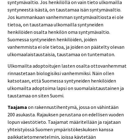
syntymävaltio. Jos henkilöllä on vain tieto ulkomailla
syntyneestä isästä, on taustamaa isän syntymävaltio.
Jos kummankaan vanhemman syntymävaltiosta ei ole
tietoa, on taustamaa ulkomailla syntyneiden
henkilöiden osalta henkilön oma syntymävaltio.
Suomessa syntyneiden henkilöiden, joiden
vanhemmista ei ole tietoa, ja joiden on päätelty olevan
ulkomaalaistaustaisia, taustamaa on tuntematon.
Ulkomailta adoptoitujen lasten osalta ottovanhemmat
rinnastetaan biologisiksi vanhemmiksi. Näin ollen
katsotaan, että Suomessa syntyneiden henkilöiden
ulkomailta adoptoima lapsi on suomalaistaustainen ja
taustamaa on siten Suomi.
Taajama
on rakennustihentymä, jossa on vähintään
200 asukasta. Rajauksen perustana on edellisen vuoden
lopun väestötieto. Taajamat määritellään ja rajataan
yhteistyössä Suomen ympäristökeskuksen kanssa
paikkatietomenetelmin, joissa käytetään