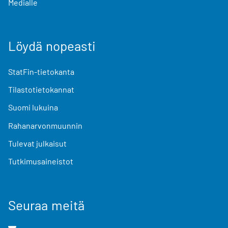
Medialle
Löydä nopeasti
StatFin-tietokanta
Tilastotietokannat
Suomi lukuina
Rahanarvonmuunnin
Tulevat julkaisut
Tutkimusaineistot
Seuraa meitä