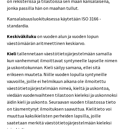
on rekisterissä ja tilastoissa sen maan kansalaisena,
jonka passilla hän on maahan tullut.
Kansalaisuusluokituksessa käytetään ISO 3166 -
standardia.
Keskiväkiluku
on vuoden alun ja vuoden lopun
väestömäärän aritmeettinen keskiarvo.
Kieli
tallennetaan väestötietojärjestelmään samalla
kun vanhemmat ilmoittavat syntyneelle lapselle nimen
ja uskontokunnan. Kieli säilyy samana, ellei sitä
erikseen muuteta. Niille vuoden lopulla syntyneille
vauvoille, joille ei helmikuun aikana ole ilmoitettu
väestötietojärjestelmään nimeä, kieltä ja uskontoa,
viedään vuodenvaihteen tilastoon kieleksi ja uskonnoksi
äidin kieli ja uskonto. Seuraavan vuoden tilastossa tieto
on täsmentynyt ilmoituksen saavuttua. Kielitieto voi
muuttua kaksikielisten perheiden lapsilla, joille
saatetaan merkitä väestötietojärjestelmään kieleksi