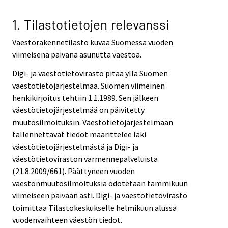
v
v
i
i
1. Tilastotietojen relevanssi
c
c
Väestörakennetilasto kuvaa Suomessa vuoden
e
e
viimeisenä päivänä asunutta väestöä.
.
.
Digi- ja väestötietovirasto pitää yllä Suomen
väestötietojärjestelmää. Suomen viimeinen
henkikirjoitus tehtiin 1.1.1989. Sen jälkeen
väestötietojärjestelmää on päivitetty
muutosilmoituksin. Väestötietojärjestelmään
tallennettavat tiedot määrittelee laki
väestötietojärjestelmästä ja Digi- ja
väestötietoviraston varmennepalveluista
(21.8.2009/661). Päättyneen vuoden
väestönmuutosilmoituksia odotetaan tammikuun
viimeiseen päivään asti. Digi- ja väestötietovirasto
toimittaa Tilastokeskukselle helmikuun alussa
vuodenvaihteen väestön tiedot.