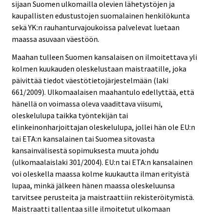
sijaan Suomen ulkomailla olevien lähetystöjen ja
kaupallisten edustustojen suomalainen henkilökunta
sekä YK:n rauhanturvajoukoissa palvelevat luetaan
maassa asuvaan väestöön.
Maahan tulleen Suomen kansalaisen on ilmoitettava yli
kolmen kuukauden oleskelustaan maistraatille, joka
päivittää tiedot väestötietojärjestelmään (laki
661/2009). Ulkomaalaisen maahantulo edellyttää, että
hänellä on voimassa oleva vaadittava viisumi,
oleskelulupa taikka työntekijän tai
elinkeinonharjoittajan oleskelulupa, jollei hän ole EU:n
tai ETA:n kansalainen tai Suomea sitovasta
kansainvälisestä sopimuksesta muuta johdu
(ulkomaalaislaki 301/2004). EU:n tai ETA:n kansalainen
voi oleskella maassa kolme kuukautta ilman erityistä
lupaa, minkä jälkeen hänen maassa oleskeluunsa
tarvitsee perusteita ja maistraattiin rekisteröitymistä.
Maistraatti tallentaa sille ilmoitetut ulkomaan