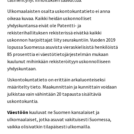
täsmentynyt ilmoituksen saavuttua.
Ulkomaalaisten osalta uskontokuntatieto ei anna
oikeaa kuvaa. Kaikki heidän uskonnolliset
yhdyskuntansa eivät ole Patentti- ja
rekisterihallituksen rekisterissä eivätkä kaikki
uskonnon harjoittajat liity seurakuntiin. Vuoden 2019
lopussa Suomessa asuvista vieraskielisistä henkilöistä
85 prosenttia ei väestötietojärjestelmän mukaan
kuulunut mihinkään rekisteröityyn uskonnolliseen
yhdyskuntaan.
Uskontokuntatieto on erittäin arkaluonteiseksi
määritelty tieto. Maakunnittain ja kunnittain voidaan
julkistaa vain vähintään 20 tapausta sisältäviä
uskontokuntia.
Väestöön
kuuluvat ne Suomen kansalaiset ja
ulkomaalaiset, jotka asuvat vakituisesti Suomessa,
vaikka olisivatkin tilapäisesti ulkomailla.