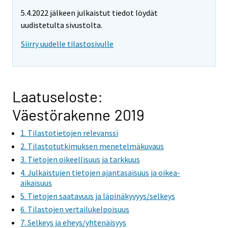
e
e
5.4.2022 jälkeen julkaistut tiedot löydät
m
m
uudistetulta sivustolta.
o
o
v
v
Siirry uudelle tilastosivulle
i
i
n
n
g
g
t
t
Laatuseloste:
o
o
Väestörakenne 2019
a
a
n
n
1. Tilastotietojen relevanssi
o
o
2. Tilastotutkimuksen menetelmäkuvaus
t
t
3. Tietojen oikeellisuus ja tarkkuus
h
h
4. Julkaistujen tietojen ajantasaisuus ja oikea-
e
e
aikaisuus
r
r
5. Tietojen saatavuus ja läpinäkyvyys/selkeys
s
s
6. Tilastojen vertailukelpoisuus
e
e
7. Selkeys ja eheys/yhtenäisyys
r
r