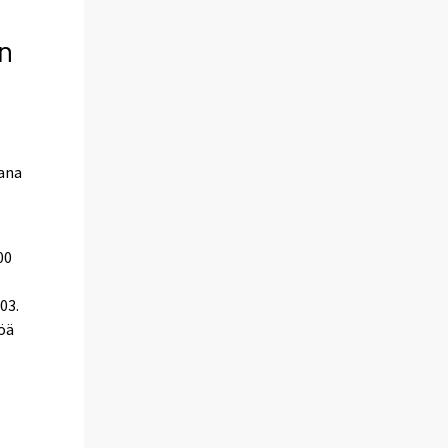
n
vana
00
03.
öä