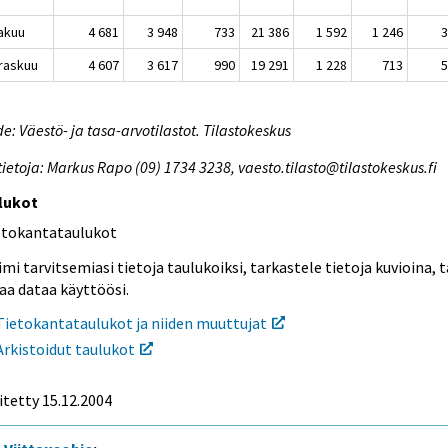
akuu
4 681
3 948
733
21 386
1 592
1 246
raskuu
4 607
3 617
990
19 291
1 228
713
e: Väestö- ja tasa-arvotilastot. Tilastokeskus
tietoja: Markus Rapo (09) 1734 3238, vaesto.tilasto@tilastokeskus.fi
lukot
etokantataulukot
mi tarvitsemiasi tietoja taulukoiksi, tarkastele tietoja kuvioina, t
aa dataa käyttöösi.
Tietokantataulukot ja niiden muuttujat
Arkistoidut taulukot
itetty
15.12.2004