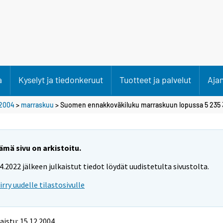
a
Kyselyt ja tiedonkeruut
Tuotteet ja palvelut
Aja
2004
>
marraskuu
> Suomen ennakkoväkiluku marraskuun lopussa 5 235
ämä sivu on arkistoitu.
.4.2022 jälkeen julkaistut tiedot löydät uudistetulta sivustolta.
iirry uudelle tilastosivulle
aistu: 15.12.2004