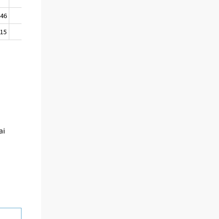
346
1 079
5 233 832
515
1 505
5 235 337
ai