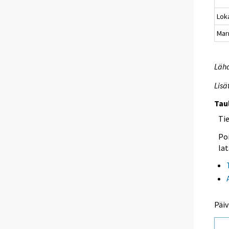
Lok
Mar
Lähd
Lisä
Tau
Ti
Poi
lat
Päiv