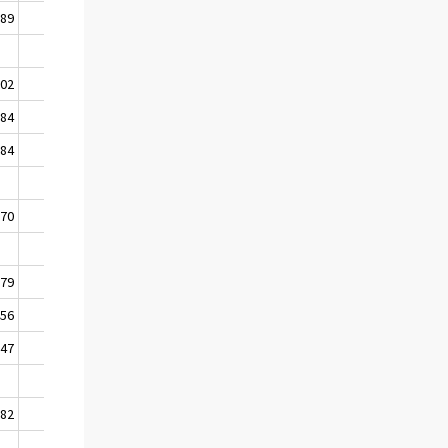
889
2 624
5 222 356
502
1 527
5 223 883
884
1 631
5 225 514
784
1 755
5 227 269
170
4 913
5 227 269
879
2 270
5 229 539
456
1 696
5 231 235
547
1 518
5 232 753
882
5 484
5 232 753