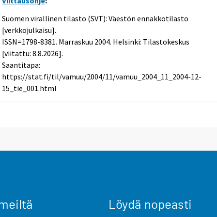
Viittausohje
:
Suomen virallinen tilasto (SVT): Väestön ennakkotilasto
[verkkojulkaisu].
ISSN=1798-8381.
Marraskuu
2004. Helsinki: Tilastokeskus
[viitattu: 8.8.2026].
Saantitapa:
https://stat.fi/til/vamuu/2004/11/vamuu_2004_11_2004-12-
15_tie_001.html
meiltä
Löydä nopeasti