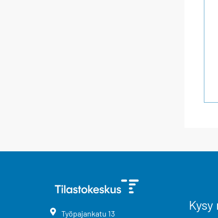
Kysy 
Työpajankatu
13