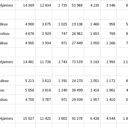
neljännes
14 369
12 634
1 735
53 988
4 235
3 346
tikuu
4 900
3 875
1 025
19 108
1 460
958
kokuu
4 676
3 929
747
26 982
1 653
769
äkuu
4 905
3 934
971
27 449
2 050
1 266
neljännes
14 481
11 738
2 743
73 539
5 163
2 993
2 
näkuu
5 213
3 822
1 391
24 270
2 051
1 172
kuu
5 056
3 816
1 240
38 499
2 418
1 962
skuu
4 758
3 787
971
29 509
1 957
1 410
neljännes
15 027
11 425
3 602
92 278
6 426
4 544
1 