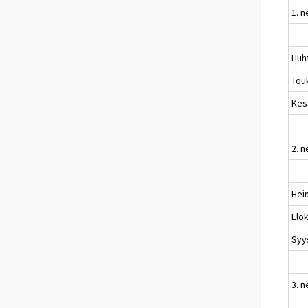
1. 
Huh
Tou
Kes
2. 
Hei
Elo
Syy
3. 