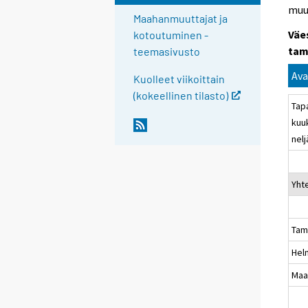
muu
Maahanmuuttajat ja
Väe
kotoutuminen -
tam
teemasivusto
Ava
Kuolleet viikoittain
(kokeellinen tilasto)
Tap
kuu
nel
Yht
Tam
Hel
Maa