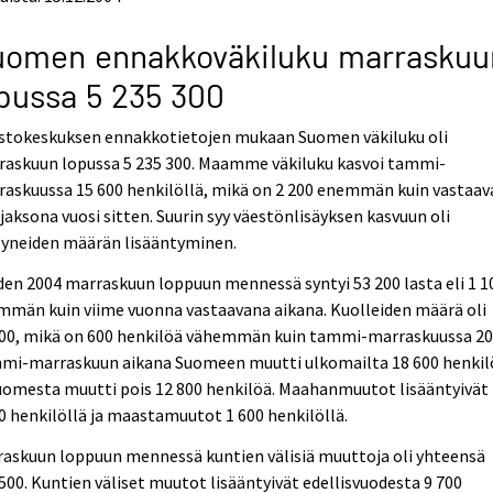
uomen ennakkoväkiluku marraskuu
pussa 5 235 300
astokeskuksen ennakkotietojen mukaan Suomen väkiluku oli
raskuun lopussa 5 235 300. Maamme väkiluku kasvoi tammi-
raskuussa 15 600 henkilöllä, mikä on 2 200 enemmän kuin vastaa
jaksona vuosi sitten. Suurin syy väestönlisäyksen kasvuun oli
tyneiden määrän lisääntyminen.
en 2004 marraskuun loppuun mennessä syntyi 53 200 lasta eli 1 1
mmän kuin viime vuonna vastaavana aikana. Kuolleiden määrä oli
400, mikä on 600 henkilöä vähemmän kuin tammi-marraskuussa 20
mi-marraskuun aikana Suomeen muutti ulkomailta 18 600 henkil
uomesta muutti pois 12 800 henkilöä. Maahanmuutot lisääntyivät
0 henkilöllä ja maastamuutot 1 600 henkilöllä.
raskuun loppuun mennessä kuntien välisiä muuttoja oli yhteensä
500. Kuntien väliset muutot lisääntyivät edellisvuodesta 9 700