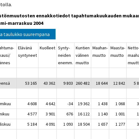
tolla.
stönmuutosten ennakkotiedot tapahtumakuukauden mukaa
mi-marraskuu 2004
a taulukko suurempana
ahtuma-
Elävänä
Kuolleet
Synty-
Kuntien
Maahan-
Maasta-
Netto
kausi/
syntyneet
neiden
välinen
muutto
muutto
maaha
jännes
enemm.
muutto
muutt
eensä
53 165
43 362
9 803
260 482
18 644
12 842
5 
mikuu
4 608
4 642
-34
19 362
1 438
1 068
mikuu
4 577
3 901
676
16 122
1 140
1 001
liskuu
5 184
4 091
1 093
18 504
1 657
1 277