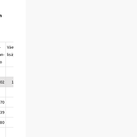
n
-
Väestön-
Väkiluku
n-
lisäys
o
802
15 605
5 235 337
370
336
5 220 068
139
815
5 220 883
380
1 473
5 222 356